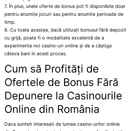
7. În plus, unele oferte de bonus pot fi disponibile doar
pentru anumite jocuri sau pentru anumite perioade de
timp.
8. Cu toate acestea, dacă utilizați bonusul fără depozit
cu grijă, poate fi o modalitate excelentă de a
experimenta noi casino-uri online și de a câștiga
câteva bani în acest proces.
Cum să Profități de
Ofertele de Bonus Fără
Depunere la Casinourile
Online din România
Daca sunteti interesati de lumea casino-urilor online