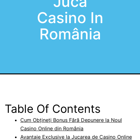
Juca
Casino In
România
Table Of Contents
Cum Obțineți Bonus Fără Depunere la Noul
Casino Online din România
Avantaje Exclusive la Jucarea de Casino Online