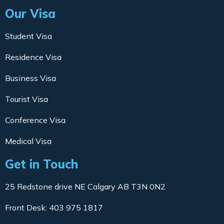
Our Visa
Student Visa
Residence Visa
Business Visa
Tourist Visa
Conference Visa
Medical Visa
Get in Touch
25 Redstone drive NE Calgary AB T3N 0N2
Front Desk: 403 975 1817