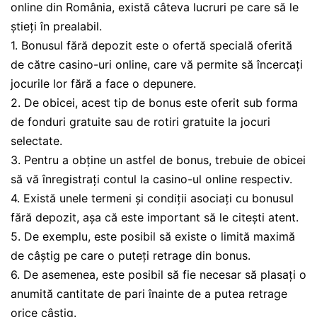
online din România, există câteva lucruri pe care să le
știeți în prealabil.
1. Bonusul fără depozit este o ofertă specială oferită
de către casino-uri online, care vă permite să încercați
jocurile lor fără a face o depunere.
2. De obicei, acest tip de bonus este oferit sub forma
de fonduri gratuite sau de rotiri gratuite la jocuri
selectate.
3. Pentru a obține un astfel de bonus, trebuie de obicei
să vă înregistrați contul la casino-ul online respectiv.
4. Există unele termeni și condiții asociați cu bonusul
fără depozit, așa că este important să le citești atent.
5. De exemplu, este posibil să existe o limită maximă
de câștig pe care o puteți retrage din bonus.
6. De asemenea, este posibil să fie necesar să plasați o
anumită cantitate de pari înainte de a putea retrage
orice câștig.