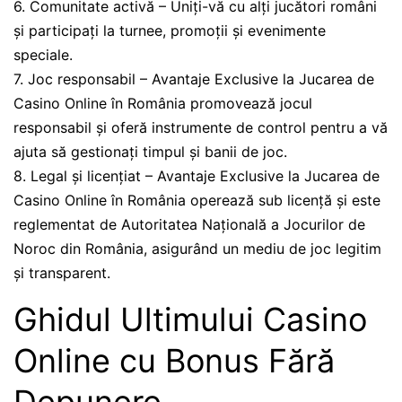
6. Comunitate activă – Uniți-vă cu alți jucători români
și participați la turnee, promoții și evenimente
speciale.
7. Joc responsabil – Avantaje Exclusive la Jucarea de
Casino Online în România promovează jocul
responsabil și oferă instrumente de control pentru a vă
ajuta să gestionați timpul și banii de joc.
8. Legal și licențiat – Avantaje Exclusive la Jucarea de
Casino Online în România operează sub licență și este
reglementat de Autoritatea Națională a Jocurilor de
Noroc din România, asigurând un mediu de joc legitim
și transparent.
Ghidul Ultimului Casino
Online cu Bonus Fără
Depunere