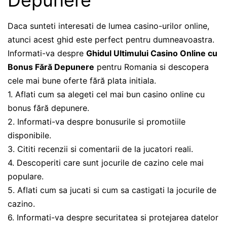
Daca sunteti interesati de lumea casino-urilor online,
atunci acest ghid este perfect pentru dumneavoastra.
Informati-va despre
Ghidul Ultimului Casino Online cu
Bonus Fără Depunere
pentru Romania si descopera
cele mai bune oferte fără plata initiala.
1. Aflati cum sa alegeti cel mai bun casino online cu
bonus fără depunere.
2. Informati-va despre bonusurile si promotiile
disponibile.
3. Cititi recenzii si comentarii de la jucatori reali.
4. Descoperiti care sunt jocurile de cazino cele mai
populare.
5. Aflati cum sa jucati si cum sa castigati la jocurile de
cazino.
6. Informati-va despre securitatea si protejarea datelor