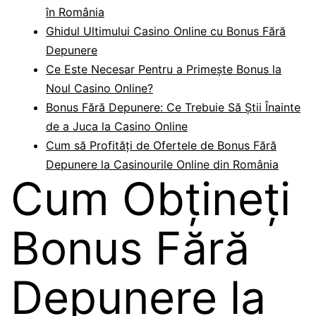
în România
Ghidul Ultimului Casino Online cu Bonus Fără
Depunere
Ce Este Necesar Pentru a Primește Bonus la
Noul Casino Online?
Bonus Fără Depunere: Ce Trebuie Să Știi Înainte
de a Juca la Casino Online
Cum să Profități de Ofertele de Bonus Fără
Depunere la Casinourile Online din România
Cum Obțineți
Bonus Fără
Depunere la