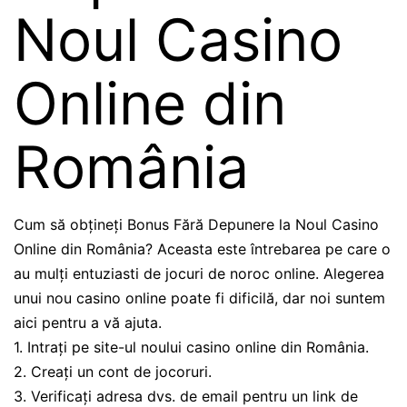
Noul Casino
Online din
România
Cum să obțineți Bonus Fără Depunere la Noul Casino
Online din România? Aceasta este întrebarea pe care o
au mulți entuziasti de jocuri de noroc online. Alegerea
unui nou casino online poate fi dificilă, dar noi suntem
aici pentru a vă ajuta.
1. Intrați pe site-ul noului casino online din România.
2. Creați un cont de jocoruri.
3. Verificați adresa dvs. de email pentru un link de