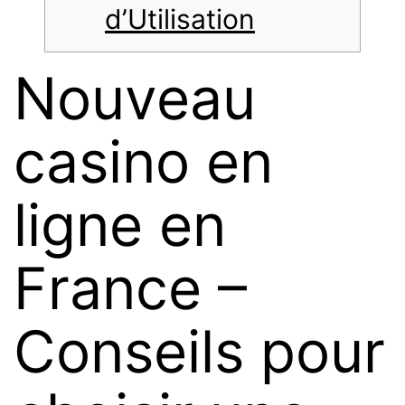
d’Utilisation
Nouveau
casino en
ligne en
France –
Conseils pour