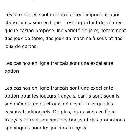
Les jeux variés sont un autre critère important pour
choisir un casino en ligne. Il est important de vérifier
que le casino propose une variété de jeux, notamment
des jeux de table, des jeux de machine à sous et des
jeux de cartes.
Les casinos en ligne français sont une excellente
option
Les casinos en ligne français sont une excellente
option pour les joueurs français, car ils sont soumis
aux mêmes règles et aux mêmes normes que les
casinos traditionnels. De plus, les casinos en ligne
français offrent souvent des bonus et des promotions
spécifiques pour les joueurs français.