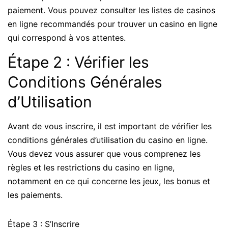
paiement. Vous pouvez consulter les listes de casinos
en ligne recommandés pour trouver un casino en ligne
qui correspond à vos attentes.
Étape 2 : Vérifier les
Conditions Générales
d’Utilisation
Avant de vous inscrire, il est important de vérifier les
conditions générales d’utilisation du casino en ligne.
Vous devez vous assurer que vous comprenez les
règles et les restrictions du casino en ligne,
notamment en ce qui concerne les jeux, les bonus et
les paiements.
Étape 3 : S’Inscrire