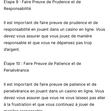
Étape 9 : Faire Preuve de Prudence et de
Responsabilité
Il est important de faire preuve de prudence et de
responsabilité en jouant dans un casino en ligne. Vous
devez vous assurer que vous jouez de manière
responsable et que vous ne dépensez pas trop
d’argent.
Étape 10 : Faire Preuve de Patience et de
Persévérance
Il est important de faire preuve de patience et de
persévérance en jouant dans un casino en ligne. Vous
devez vous assurer que vous ne vous laissez pas aller
à la frustration et que vous continuez à jouer de