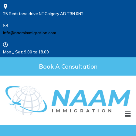
25 Redstone drive NE Calgary AB T3N 0N2
info@naamimmigration.com
Mon _ Sat: 9.00 to 18.00
Book A Consultation