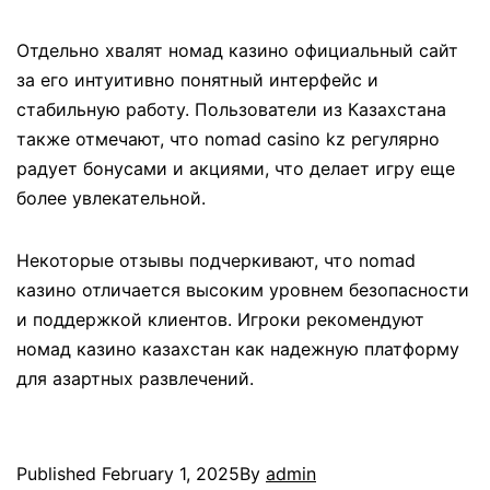
Отдельно хвалят номад казино официальный сайт
за его интуитивно понятный интерфейс и
стабильную работу. Пользователи из Казахстана
также отмечают, что nomad casino kz регулярно
радует бонусами и акциями, что делает игру еще
более увлекательной.
Некоторые отзывы подчеркивают, что nomad
казино отличается высоким уровнем безопасности
и поддержкой клиентов. Игроки рекомендуют
номад казино казахстан как надежную платформу
для азартных развлечений.
Published
February 1, 2025
By
admin