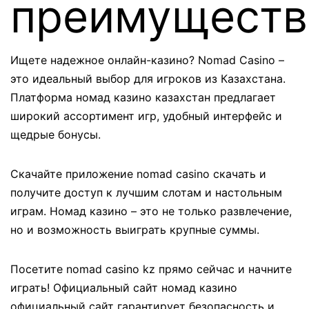
преимуществ
Ищете надежное онлайн-казино? Nomad Casino –
это идеальный выбор для игроков из Казахстана.
Платформа номад казино казахстан предлагает
широкий ассортимент игр, удобный интерфейс и
щедрые бонусы.
Скачайте приложение nomad casino скачать и
получите доступ к лучшим слотам и настольным
играм. Номад казино – это не только развлечение,
но и возможность выиграть крупные суммы.
Посетите nomad casino kz прямо сейчас и начните
играть! Официальный сайт номад казино
официальный сайт гарантирует безопасность и