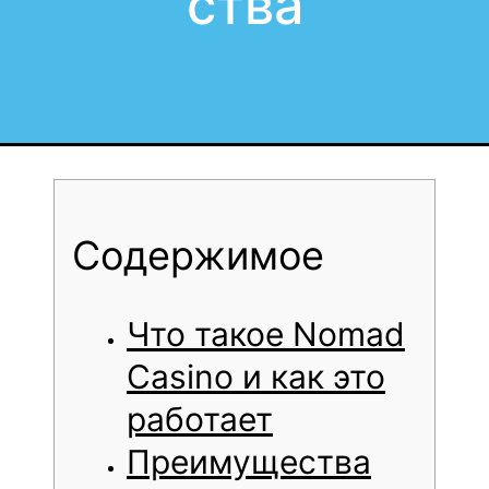
ства
Содержимое
Что такое Nomad
Casino и как это
работает
Преимущества