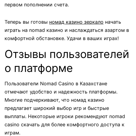
первом пополнении счета.
Теперь вы готовы
номад казино зеркало
начать
играть на nomad казино и наслаждаться азартом в
комфортной обстановке. Удачи в ваших играх!
Отзывы пользователей
о платформе
Пользователи Nomad Casino в Казахстане
отмечают удобство и надежность платформы.
Многие подчеркивают, что номад казино
предлагает широкий выбор игр и быстрые
выплаты. Некоторые игроки рекомендуют nomad
casino скачать для более комфортного доступа к
играм.