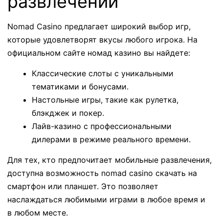
развлечений
Nomad Casino предлагает широкий выбор игр,
которые удовлетворят вкусы любого игрока. На
официальном сайте номад казино вы найдете:
Классические слоты с уникальными
тематиками и бонусами.
Настольные игры, такие как рулетка,
блэкджек и покер.
Лайв-казино с профессиональными
дилерами в режиме реального времени.
Для тех, кто предпочитает мобильные развлечения,
доступна возможность nomad casino скачать на
смартфон или планшет. Это позволяет
наслаждаться любимыми играми в любое время и
в любом месте.