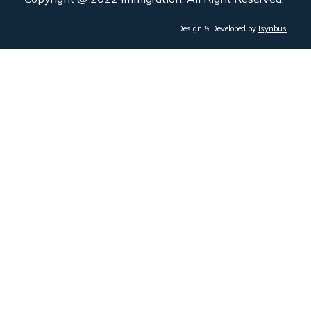
Design & Developed by
Isynbus