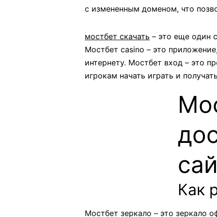
с измененным доменом, что позво
мостбет скачать
– это еще один 
Мостбет casino – это приложение
интернету. Мостбет вход – это п
игрокам начать играть и получат
Мос
до
са
Как 
Мостбет зеркало – это зеркало о