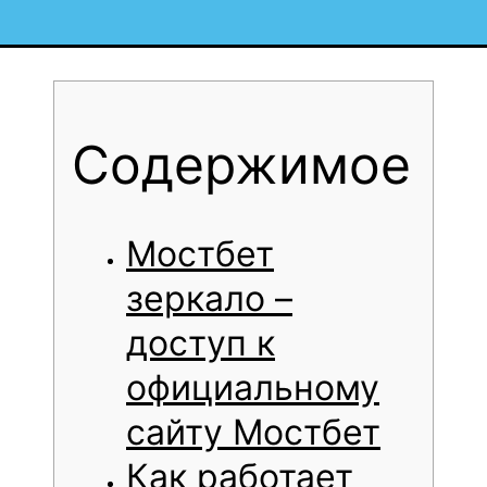
Содержимое
Мостбет
зеркало –
доступ к
официальному
сайту Мостбет
Как работает