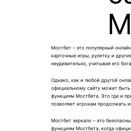
М
Мостбет – это популярный онлайн
карточные игры, рулетку и други
неудивительно, учитывая его бог
Однако, как и любой другой онла
официальному сайту может быть 
функциям Мостбета. Это где и пр
позволяет игрокам продолжать иг
Мостбет зеркало – это безопасны
функциям Мостбета, когда официа