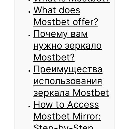
What does
Mostbet offer?
Почему вам
нужно зеркало
Mostbet?
Преимущества
использования
зеркала Mostbet
How to Access
Mostbet Mirror:
Step-by-Step