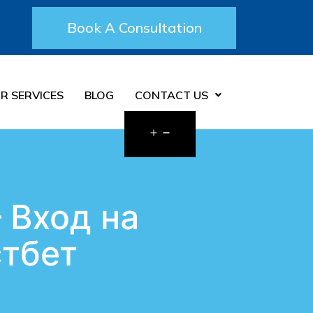
Book A Consultation
R SERVICES
BLOG
CONTACT US
 Вход на
тбет