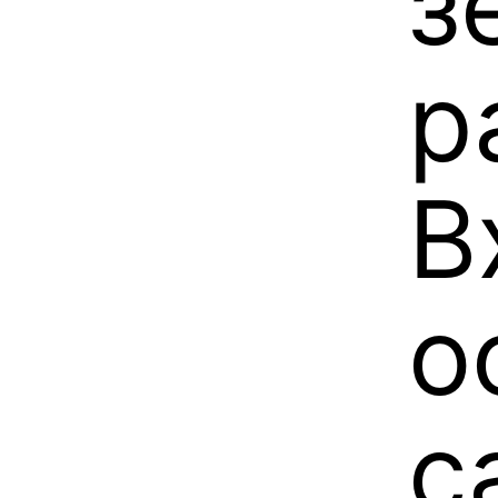
з
р
В
о
с