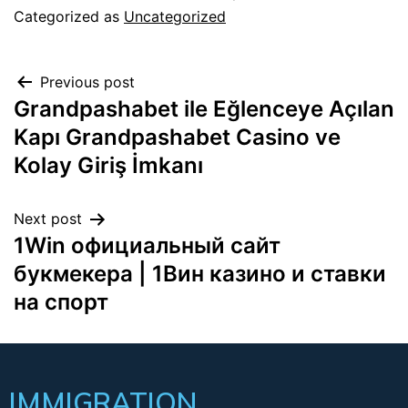
Categorized as
Uncategorized
Previous post
Grandpashabet ile Eğlenceye Açılan
Kapı Grandpashabet Casino ve
Kolay Giriş İmkanı
Next post
1Win официальный сайт
букмекера | 1Вин казино и ставки
на спорт
IMMIGRATION