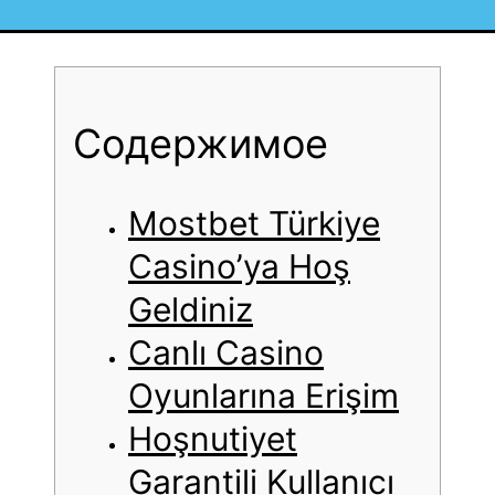
Содержимое
Mostbet Türkiye
Casino’ya Hoş
Geldiniz
Canlı Casino
Oyunlarına Erişim
Hoşnutiyet
Garantili Kullanıcı