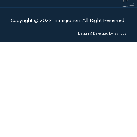
Copyright @ 2022 Immigration. All Right Reserved.
Design & Developed by
Isynbus