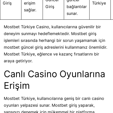
Giriş
erişim
Türkiye
Giriş
bağlantılar
sağlar.
sunar.
Mostbet Türkiye Casino, kullanıcılarına güvenilir bir
deneyim sunmayı hedeflemektedir. Mostbet giriş
işlemleri sırasında herhangi bir sorun yaşamamak için
mostbet güncel giriş adreslerini kullanmanız önemlidir.
Mostbet Türkiye, eğlence ve kazanç fırsatlarını bir
araya getiriyor.
Canlı Casino Oyunlarına
Erişim
Mostbet Türkiye, kullanıcılarına geniş bir canlı casino
oyunları yelpazesi sunar. Mostbet giriş yaparak,
şansınızı denemek için mükemmel bir platforma