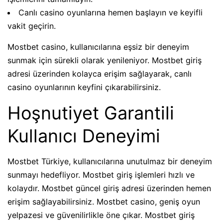
Canlı casino oyunlarına hemen başlayın ve keyifli
vakit geçirin.
Mostbet casino, kullanıcılarına eşsiz bir deneyim
sunmak için sürekli olarak yenileniyor. Mostbet giriş
adresi üzerinden kolayca erişim sağlayarak, canlı
casino oyunlarının keyfini çıkarabilirsiniz.
Hoşnutiyet Garantili
Kullanıcı Deneyimi
Mostbet Türkiye, kullanıcılarına unutulmaz bir deneyim
sunmayı hedefliyor. Mostbet giriş işlemleri hızlı ve
kolaydır. Mostbet güncel giriş adresi üzerinden hemen
erişim sağlayabilirsiniz. Mostbet casino, geniş oyun
yelpazesi ve güvenilirlikle öne çıkar. Mostbet giriş