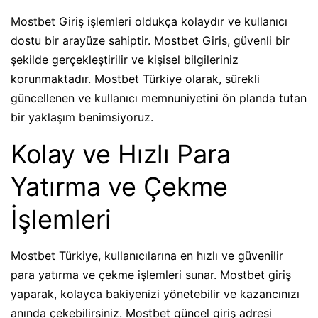
Mostbet Giriş işlemleri oldukça kolaydır ve kullanıcı
dostu bir arayüze sahiptir. Mostbet Giris, güvenli bir
şekilde gerçekleştirilir ve kişisel bilgileriniz
korunmaktadır. Mostbet Türkiye olarak, sürekli
güncellenen ve kullanıcı memnuniyetini ön planda tutan
bir yaklaşım benimsiyoruz.
Kolay ve Hızlı Para
Yatırma ve Çekme
İşlemleri
Mostbet Türkiye, kullanıcılarına en hızlı ve güvenilir
para yatırma ve çekme işlemleri sunar. Mostbet giriş
yaparak, kolayca bakiyenizi yönetebilir ve kazancınızı
anında çekebilirsiniz. Mostbet güncel giriş adresi