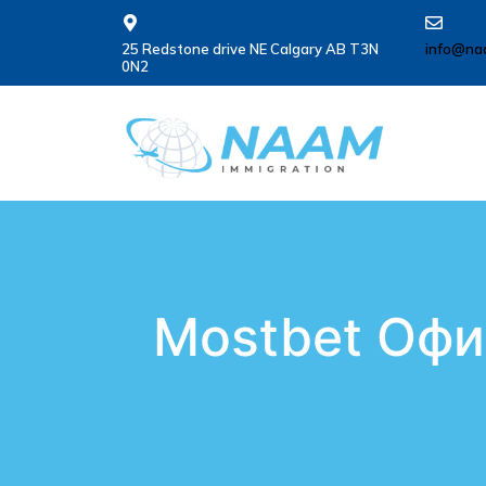
25 Redstone drive NE Calgary AB T3N
info@na
0N2
Mostbet Офи