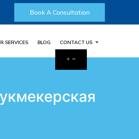
Book A Consultation
R SERVICES
BLOG
CONTACT US
Букмекерская