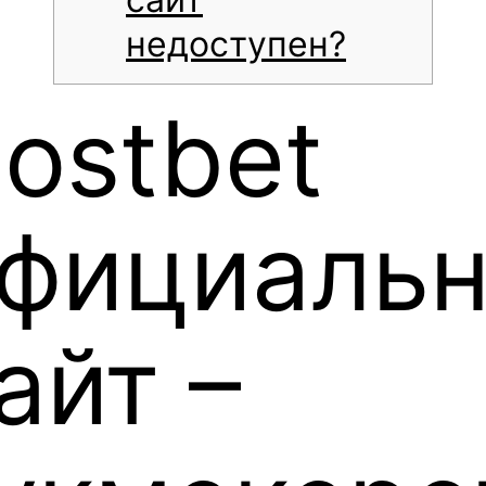
недоступен?
ostbet
фициаль
айт –