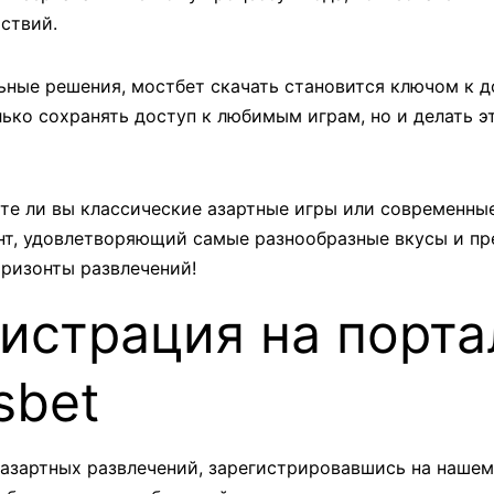
ствий.
ьные решения, мостбет скачать становится ключом к д
лько сохранять доступ к любимым играм, но и делать
те ли вы классические азартные игры или современные
т, удовлетворяющий самые разнообразные вкусы и пр
оризонты развлечений!
истрация на порта
sbet
 азартных развлечений, зарегистрировавшись на нашем