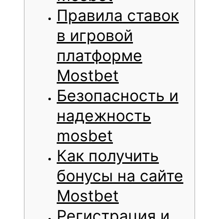
Правила ставок
в игровой
платформе
Mostbet
Безопасность и
надежность
mosbet
Как получить
бонусы на сайте
Mostbet
Регистрация и