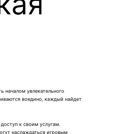
кая
ть началом увлекательного
сливаются воедино, каждый найдет
 доступ к своим услугам.
могут наслаждаться игровым