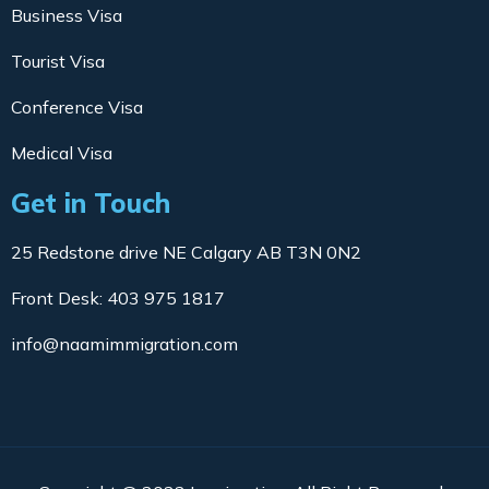
Business Visa
Tourist Visa
Conference Visa
Medical Visa
Get in Touch
25 Redstone drive NE Calgary AB T3N 0N2
Front Desk: 403 975 1817
info@naamimmigration.com