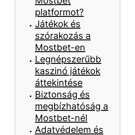
Mostbet
platformot?
Játékok és
szórakozás a
Mostbet-en
Legnépszerűbb
kaszinó játékok
áttekintése
Biztonság és
megbízhatóság a
Mostbet-nél
Adatvédelem és