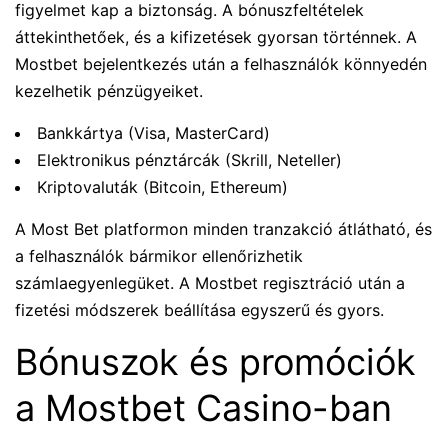
figyelmet kap a biztonság. A bónuszfeltételek
áttekinthetőek, és a kifizetések gyorsan történnek. A
Mostbet bejelentkezés után a felhasználók könnyedén
kezelhetik pénzügyeiket.
Bankkártya (Visa, MasterCard)
Elektronikus pénztárcák (Skrill, Neteller)
Kriptovaluták (Bitcoin, Ethereum)
A Most Bet platformon minden tranzakció átlátható, és
a felhasználók bármikor ellenőrizhetik
számlaegyenlegüket. A Mostbet regisztráció után a
fizetési módszerek beállítása egyszerű és gyors.
Bónuszok és promóciók
a Mostbet Casino-ban