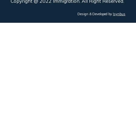
Copyright @ 2022 Immigration. All Right Reserved.
Design & Developed by
Isynbus