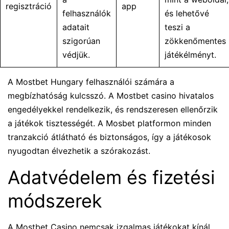
regisztráció
app
felhasználók
és lehetővé
adatait
teszi a
szigorúan
zökkenőmentes
védjük.
játékélményt.
A Mostbet Hungary felhasználói számára a
megbízhatóság kulcsszó. A Mostbet casino hivatalos
engedélyekkel rendelkezik, és rendszeresen ellenőrzik
a játékok tisztességét. A Mosbet platformon minden
tranzakció átlátható és biztonságos, így a játékosok
nyugodtan élvezhetik a szórakozást.
Adatvédelem és fizetési
módszerek
A Mostbet Casino nemcsak izgalmas játékokat kínál,