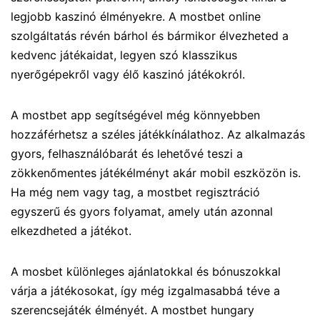
legjobb kaszinó élményekre. A mostbet online
szolgáltatás révén bárhol és bármikor élvezheted a
kedvenc játékaidat, legyen szó klasszikus
nyerőgépekről vagy élő kaszinó játékokról.
A mostbet app segítségével még könnyebben
hozzáférhetsz a széles játékkínálathoz. Az alkalmazás
gyors, felhasználóbarát és lehetővé teszi a
zökkenőmentes játékélményt akár mobil eszközön is.
Ha még nem vagy tag, a mostbet regisztráció
egyszerű és gyors folyamat, amely után azonnal
elkezdheted a játékot.
A mosbet különleges ajánlatokkal és bónuszokkal
várja a játékosokat, így még izgalmasabbá téve a
szerencsejáték élményét. A mostbet hungary