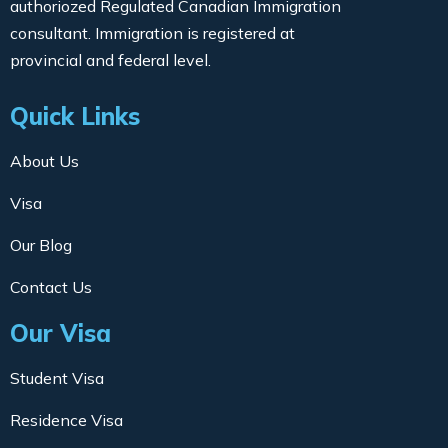
authoriozed Regulated Canadian Immigration
consultant. Immigration is registered at
provincial and federal level.
Quick Links
About Us
Visa
Our Blog
Contact Us
Our Visa
Student Visa
Residence Visa