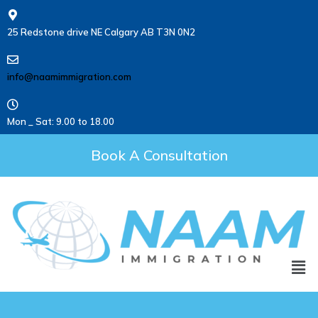
25 Redstone drive NE Calgary AB T3N 0N2
info@naamimmigration.com
Mon _ Sat: 9.00 to 18.00
Book A Consultation