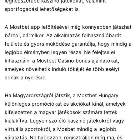
legnépszerűbb kaszinó játékokat, valamint
sportfogadási lehetőségeket is.
A Mostbet app letöltésével még könnyebben játszhat
bárhol, bármikor. Az alkalmazás felhasználóbarát
felülete és gyors működése garantálja, hogy mindig a
legjobb élményben legyen része. Ne felejtse el
kihasználni a Mostbet Casino bonus ajánlatokat,
amelyek növelhetik induló tőkéjét és több esélyt
adnak a nyerésre.
Ha Magyarországról játszik, a Mostbet Hungary
különleges promóciókat és akciókat kínál, amelyek
kifejezetten a magyar játékosok számára lettek
kialakítva. Legyen szó élő kaszinó játékokról vagy
virtuális sportokról, a Mosbet mindig a legjobb
választás. Ne habozzon, regisztráljon még ma, és