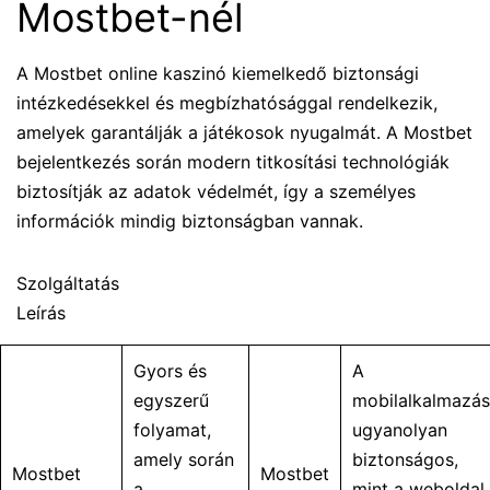
Mostbet-nél
A Mostbet online kaszinó kiemelkedő biztonsági
intézkedésekkel és megbízhatósággal rendelkezik,
amelyek garantálják a játékosok nyugalmát. A Mostbet
bejelentkezés során modern titkosítási technológiák
biztosítják az adatok védelmét, így a személyes
információk mindig biztonságban vannak.
Szolgáltatás
Leírás
Gyors és
A
egyszerű
mobilalkalmazás
folyamat,
ugyanolyan
amely során
biztonságos,
Mostbet
Mostbet
a
mint a weboldal,