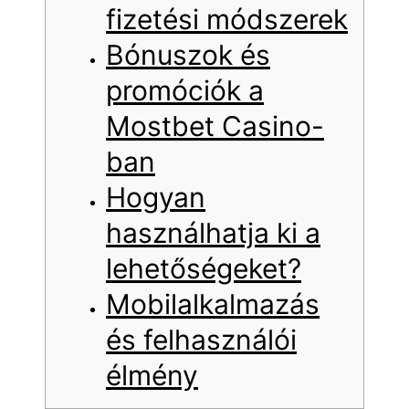
fizetési módszerek
Bónuszok és
promóciók a
Mostbet Casino-
ban
Hogyan
használhatja ki a
lehetőségeket?
Mobilalkalmazás
és felhasználói
élmény