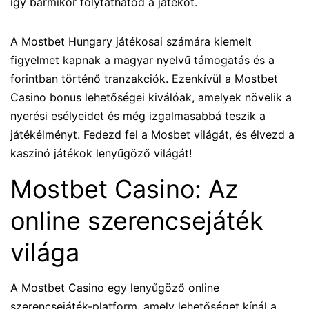
így bármikor folytathatod a játékot.
A Mostbet Hungary játékosai számára kiemelt
figyelmet kapnak a magyar nyelvű támogatás és a
forintban történő tranzakciók. Ezenkívül a Mostbet
Casino bonus lehetőségei kiválóak, amelyek növelik a
nyerési esélyeidet és még izgalmasabbá teszik a
játékélményt. Fedezd fel a Mosbet világát, és élvezd a
kaszinó játékok lenyűgöző világát!
Mostbet Casino: Az
online szerencsejáték
világa
A Mostbet Casino egy lenyűgöző online
szerencsejáték-platform, amely lehetőséget kínál a