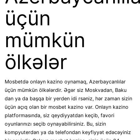
üçün
mümkün
ölkələr
Mosbetdə onlayn kazino oynamaq, Azerbaycanlılar
üçün mümkün ölkələrdir. Əgər siz Moskvadan, Baku
dan ya da başqa bir yerden idi rsəniz, hər zaman sizin
üçün açıq olan bir mosbet kazino var. Onlayn kazino
platformasında, siz qeydiyyatdan keçib, favori
oyunlarınızı seçib oynayabilirsiniz. Bu, sizin
kompyuterdən ya da telefondan keyfiyyət edəcəyiniz