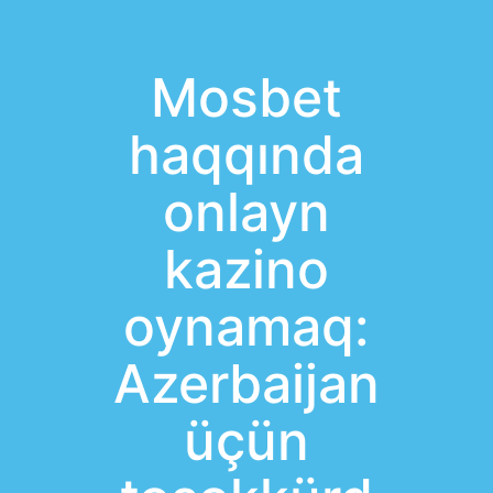
Mosbet
haqqında
onlayn
kazino
oynamaq:
Azerbaijan
üçün