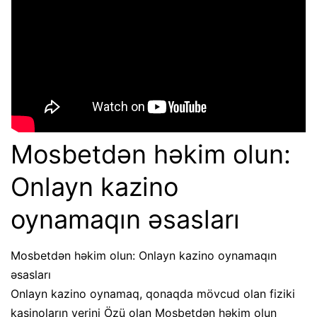
Mosbetdən həkim olun:
Onlayn kazino
oynamaqın əsasları
Mosbetdən həkim olun: Onlayn kazino oynamaqın
əsasları
Onlayn kazino oynamaq, qonaqda mövcud olan fiziki
kasinoların yerini Özü olan Mosbetdən həkim olun