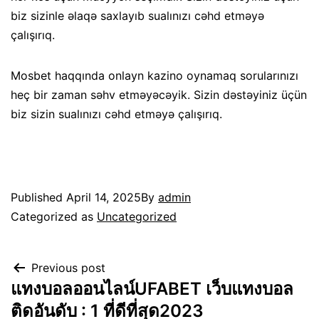
biz sizinle əlaqə saxlayıb sualınızı cəhd etməyə
çalışırıq.
Mosbet haqqında onlayn kazino oynamaq sorularınızı
heç bir zaman səhv etməyəcəyik. Sizin dəstəyiniz üçün
biz sizin sualınızı cəhd etməyə çalışırıq.
Published
April 14, 2025
By
admin
Categorized as
Uncategorized
Previous post
แทงบอลออนไลน์UFABET เว็บแทงบอล
ติดอันดับ : 1 ที่ดีที่สุด2023