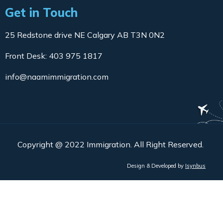
Get in Touch
25 Redstone drive NE Calgary AB T3N 0N2
Front Desk: 403 975 1817
info@naamimmigration.com
Copyright @ 2022 Immigration. All Right Reserved.
Design & Developed by
Isynbus