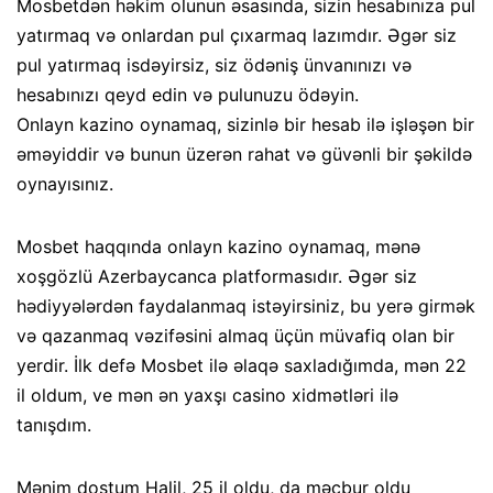
Mosbetdən həkim olunun əsasında, sizin hesabınıza pul
yatırmaq və onlardan pul çıxarmaq lazımdır. Əgər siz
pul yatırmaq isdəyirsiz, siz ödəniş ünvanınızı və
hesabınızı qeyd edin və pulunuzu ödəyin.
Onlayn kazino oynamaq, sizinlə bir hesab ilə işləşən bir
əməyiddir və bunun üzerən rahat və güvənli bir şəkildə
oynayısınız.
Mosbet haqqında onlayn kazino oynamaq, mənə
xoşgözlü Azerbaycanca platformasıdır. Əgər siz
hədiyyələrdən faydalanmaq istəyirsiniz, bu yerə girmək
və qazanmaq vəzifəsini almaq üçün müvafiq olan bir
yerdir. İlk defə Mosbet ilə əlaqə saxladığımda, mən 22
il oldum, ve mən ən yaxşı casino xidmətləri ilə
tanışdım.
Mənim dostum Halil, 25 il oldu, da məcbur oldu