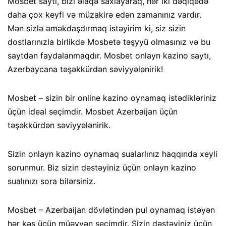
Mosbet saytı, bizi əlaqə saxlayaraq, hər iki dəqiqədə
daha çox keyfi və müzakirə edən zamanınız vardır.
Mən sizlə əməkdaşdırmaq istəyirim ki, siz sizin
dostlarınızla birlikdə Mosbetə təşyyü olmasınız və bu
saytdan faydalanmaqdır. Mosbet onlayn kazino saytı,
Azerbaycana təşəkkürdən səviyyələnirik!
Mosbet – sizin bir online kazino oynamaq istədikləriniz
üçün ideal seçimdir. Mosbet Azerbaijan üçün
təşəkkürdən səviyyələnirik.
Sizin onlayn kazino oynamaq sualarlınız haqqında xeyli
sorunmur. Biz sizin dəstəyiniz üçün onlayn kazino
sualınızı sora bilərsiniz.
Mosbet – Azerbaijan dövlətindən pul oynamaq istəyən
hər kəs üçün müəyyən seçimdir. Sizin dəstəyiniz üçün