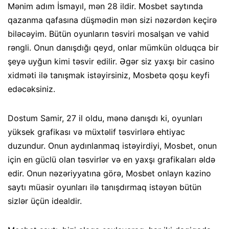
Mənim adım İsmayıl, mən 28 ildir. Mosbet saytında
qazanma qafasına düşmədin mən sizi nəzərdən keçirə
biləcəyim. Bütün oyunların təsviri mosalşan ve vahid
rəngli. Onun danışdığı qeyd, onlar mümkün olduqca bir
şeyə uyğun kimi təsvir edilir. Əgər siz yaxşı bir casino
xidməti ilə tanışmak istəyirsiniz, Mosbetə qoşu keyfi
edəcəksiniz.
Dostum Samir, 27 il oldu, mənə danışdı ki, oyunları
yüksek grafikası və müxtəlif təsvirlərə ehtiyac
duzundur. Onun aydınlanmaq istəyirdiyi, Mosbet, onun
için en güclü olan təsvirlər və en yaxşı grafikaları əldə
edir. Onun nəzəriyyatına görə, Mosbet onlayn kazino
saytı müasir oyunları ilə tanışdırmaq istəyən bütün
sizlər üçün idealdir.