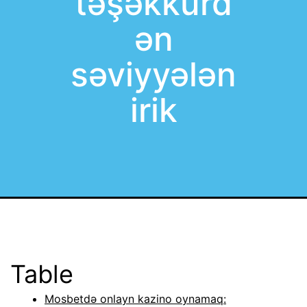
təşəkkürd
ən
səviyyələn
irik
Table
Mosbetdə onlayn kazino oynamaq: