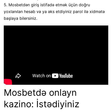
5. Mosbetdən giriş istifadə etmək üçün doğru
yoxlanılan hesab və ya əks etdiyiniz parol ilə xidmətə
başlaya bilersiniz.
Mosbetdə onlayn
kazino: İstədiyiniz