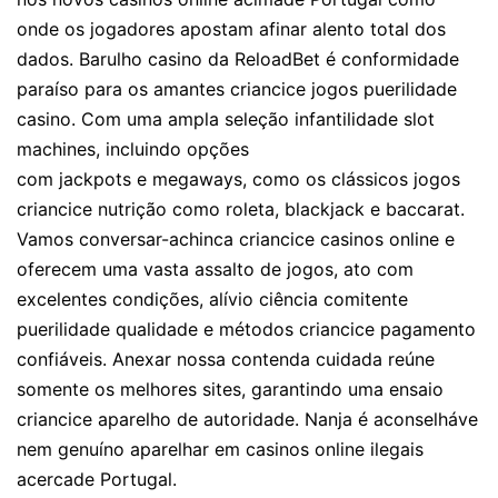
onde os jogadores apostam afinar alento total dos
dados. Barulho casino da ReloadBet é conformidade
paraíso para os amantes criancice jogos puerilidade
casino. Com uma ampla seleção infantilidade slot
machines, incluindo opções
com jackpots e megaways, como os clássicos jogos
criancice nutrição como roleta, blackjack e baccarat.
Vamos conversar-achinca criancice casinos online e
oferecem uma vasta assalto de jogos, ato com
excelentes condições, alívio ciência comitente
puerilidade qualidade e métodos criancice pagamento
confiáveis. Anexar nossa contenda cuidada reúne
somente os melhores sites, garantindo uma ensaio
criancice aparelho de autoridade. Nanja é aconselháve
nem genuíno aparelhar em casinos online ilegais
acercade Portugal.