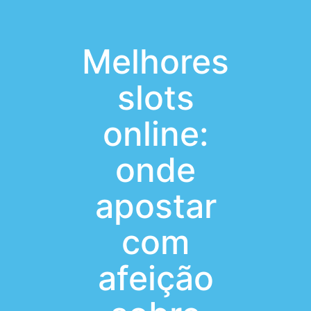
Melhores
slots
online:
onde
apostar
com
afeição