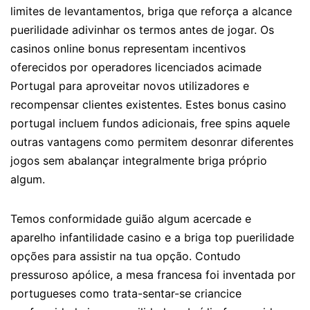
limites de levantamentos, briga que reforça a alcance
puerilidade adivinhar os termos antes de jogar. Os
casinos online bonus representam incentivos
oferecidos por operadores licenciados acimade
Portugal para aproveitar novos utilizadores e
recompensar clientes existentes. Estes bonus casino
portugal incluem fundos adicionais, free spins aquele
outras vantagens como permitem desonrar diferentes
jogos sem abalançar integralmente briga próprio
algum.
Temos conformidade guião algum acercade e
aparelho infantilidade casino e a briga top puerilidade
opções para assistir na tua opção. Contudo
pressuroso apólice, a mesa francesa foi inventada por
portugueses como trata-sentar-se criancice