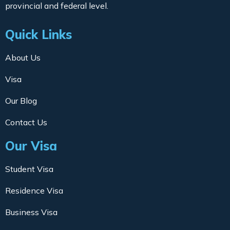
provincial and federal level.
Quick Links
About Us
Visa
Our Blog
Contact Us
Our Visa
Student Visa
Residence Visa
Business Visa