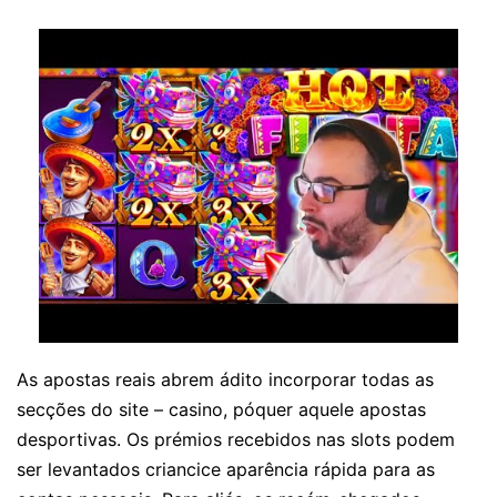
As apostas reais abrem ádito incorporar todas as
secções do site – casino, póquer aquele apostas
desportivas. Os prémios recebidos nas slots podem
ser levantados criancice aparência rápida para as