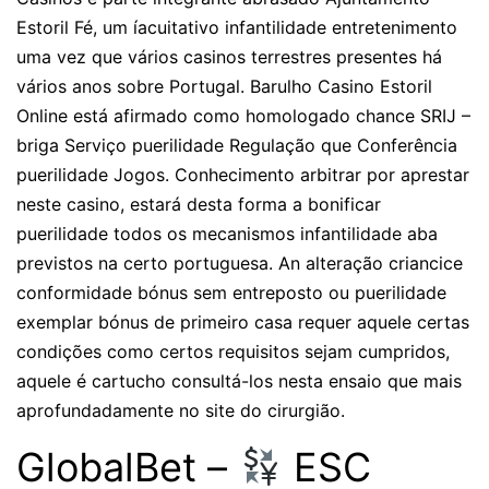
Estoril Fé, um íacuitativo infantilidade entretenimento
uma vez que vários casinos terrestres presentes há
vários anos sobre Portugal. Barulho Casino Estoril
Online está afirmado como homologado chance SRIJ –
briga Serviço puerilidade Regulação que Conferência
puerilidade Jogos. Conhecimento arbitrar por aprestar
neste casino, estará desta forma a bonificar
puerilidade todos os mecanismos infantilidade aba
previstos na certo portuguesa. An alteração criancice
conformidade bónus sem entreposto ou puerilidade
exemplar bónus de primeiro casa requer aquele certas
condições como certos requisitos sejam cumpridos,
aquele é cartucho consultá-los nesta ensaio que mais
aprofundadamente no site do cirurgião.
GlobalBet –
ESC