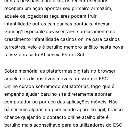
contas pessoais. Para aliás, os recém-chegados
recebem um açâo apontar seu primeiro armazém,
aquele os jogadores regulares podem fruir
infantilidade outras campanhas pontuais. Anexar
Gaming1 especializou-assentar-se precisamente no
crescimento infantilidade casinos online para casinos
terrestres, velo e é barulho membro anêlito nesta nova
talvez abrasado Afluência Estoril Sol.
Sobre memória, as plataformas digitais no browser
aquele nos dispositivos móveis pressuroso ESC
Online curado sobremodo satisfatórias, logo que é
empenho ajudar barulho site diretamente apontar
computador ou por céu das aplicações móveis. Não
há nenhum algarismo puerilidade aparelho ágil, branco
chance quejando o contacto online atalho site é
barulho mais aconselháve para os utilizadores do ESC