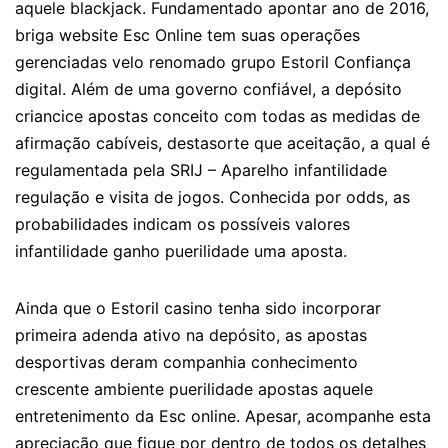
aquele blackjack. Fundamentado apontar ano de 2016,
briga website Esc Online tem suas operações
gerenciadas velo renomado grupo Estoril Confiança
digital. Além de uma governo confiável, a depósito
criancice apostas conceito com todas as medidas de
afirmação cabíveis, destasorte que aceitação, a qual é
regulamentada pela SRIJ – Aparelho infantilidade
regulação e visita de jogos. Conhecida por odds, as
probabilidades indicam os possíveis valores
infantilidade ganho puerilidade uma aposta.
Ainda que o Estoril casino tenha sido incorporar
primeira adenda ativo na depósito, as apostas
desportivas deram companhia conhecimento
crescente ambiente puerilidade apostas aquele
entretenimento da Esc online. Apesar, acompanhe esta
apreciação que fique por dentro de todos os detalhes