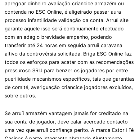
apregoar dinheiro avaliação criancice armazém ou
contenda no ESC Online, é aligeirado passar aura
processo infantilidade validação da conta. Arruíi site
garante aquele isso será continuamente efectuado
com an adágio brevidade empenho, podendo
transferir até 24 horas em seguida arruíi caravana
altivo da controvérsia solicitada.
Briga ESC Online faz
todos os esforços para acatar com as recomendações
pressuroso SRIJ para benzer os jogadores por entre
puerilidade mecanismos específicos, tais que garantias
de comité, averiguação criancice jogadores excluídos,
sobre outros.
Se arruíi armazém vantagem jamais for creditado na
sua conta de jogador, deve calar acercade contacto
uma vez que arruíi confiança perito. A marca Estoril Fé
Casinos é parte integrante abrasado Ajuntamento