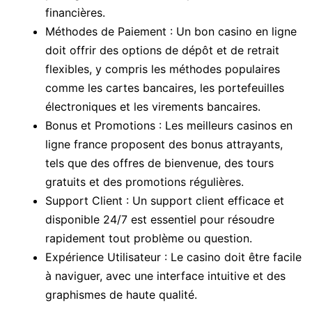
financières.
Méthodes de Paiement : Un bon casino en ligne
doit offrir des options de dépôt et de retrait
flexibles, y compris les méthodes populaires
comme les cartes bancaires, les portefeuilles
électroniques et les virements bancaires.
Bonus et Promotions : Les meilleurs casinos en
ligne france proposent des bonus attrayants,
tels que des offres de bienvenue, des tours
gratuits et des promotions régulières.
Support Client : Un support client efficace et
disponible 24/7 est essentiel pour résoudre
rapidement tout problème ou question.
Expérience Utilisateur : Le casino doit être facile
à naviguer, avec une interface intuitive et des
graphismes de haute qualité.