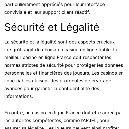
particulièrement appréciés pour leur interface
conviviale et leur support client réactif.
Sécurité et Légalité
La sécurité et la légalité sont des aspects cruciaux
lorsqu’il s’agit de choisir un casino en ligne fiable. Le
meilleur casino en ligne France doit respecter les
normes strictes de sécurité pour protéger les données
personnelles et financières des joueurs. Les casinos en
ligne fiables utilisent des protocoles de cryptage
avancés pour garantir la confidentialité des
informations.
En outre, un casino en ligne France doit être agréé par
les autorités compétentes, comme l’ARJEL, pour
assurer sa légalité. Les joueurs peuvent ainsi profiter