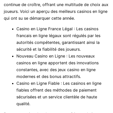
continue de croître, offrant une multitude de choix aux
joueurs. Voici un aperçu des meilleurs casinos en ligne
qui ont su se démarquer cette année.
Casino en Ligne France Légal : Les casinos
francais en ligne légaux sont régulés par les
autorités compétentes, garantissant ainsi la
sécurité et la fiabilité des joueurs.
Nouveau Casino en Ligne : Les nouveaux
casinos en ligne apportent des innovations
constantes, avec des jeux casino en ligne
modernes et des bonus attractifs.
Casino en Ligne Fiable : Les casinos en ligne
fiables offrent des méthodes de paiement
sécurisées et un service clientèle de haute
qualité.