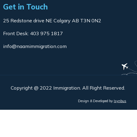
Get in Touch
25 Redstone drive NE Calgary AB T3N 0N2
Front Desk: 403 975 1817
info@naamimmigration.com
Copyright @ 2022 Immigration. All Right Reserved.
Design & Developed by
Isynbus