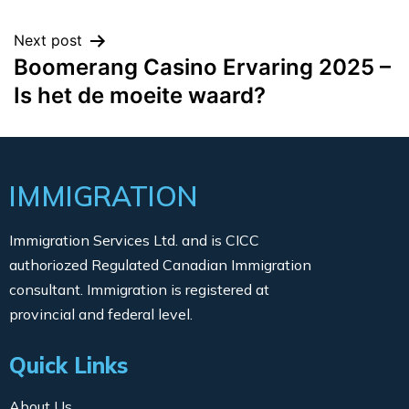
Next post
Boomerang Casino Ervaring 2025 –
Is het de moeite waard?
IMMIGRATION
Immigration Services Ltd. and is CICC
authoriozed Regulated Canadian Immigration
consultant. Immigration is registered at
provincial and federal level.
Quick Links
About Us