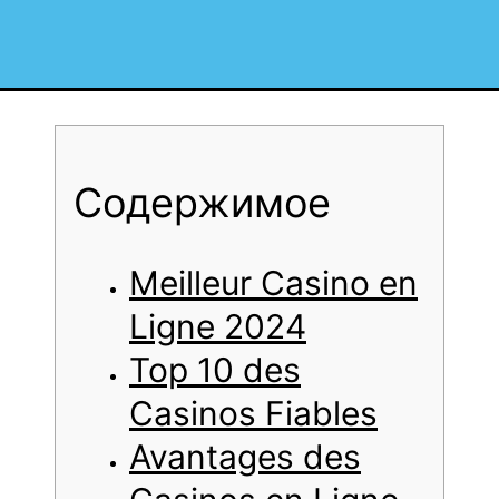
Содержимое
Meilleur Casino en
Ligne 2024
Top 10 des
Casinos Fiables
Avantages des