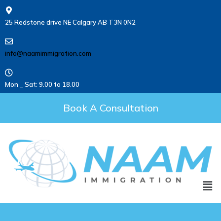
25 Redstone drive NE Calgary AB T3N 0N2
info@naamimmigration.com
Mon _ Sat: 9.00 to 18.00
Book A Consultation