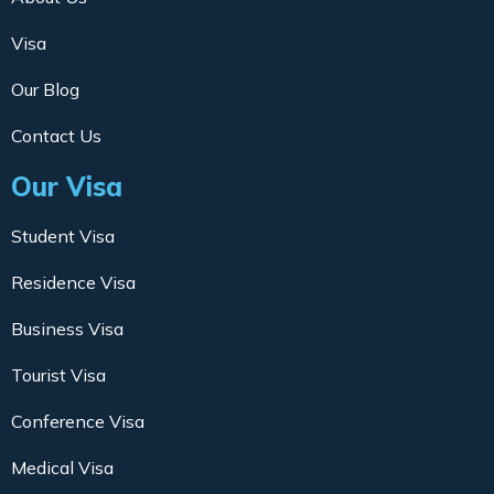
Visa
Our Blog
Contact Us
Our Visa
Student Visa
Residence Visa
Business Visa
Tourist Visa
Conference Visa
Medical Visa