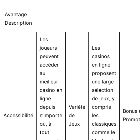
Avantage
Description
Les
joueurs
Les
peuvent
casinos
accéder
en ligne
au
proposent
meilleur
une large
casino en
sélection
ligne
de jeux, y
depuis
Variété
compris
Bonus 
Accessibilité
n’importe
de
les
Promot
où, à
Jeux
classiques
tout
comme le