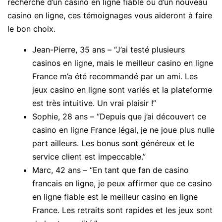
recherche d’un casino en ligne fiable ou d’un nouveau
casino en ligne, ces témoignages vous aideront à faire
le bon choix.
Jean-Pierre, 35 ans – “J’ai testé plusieurs
casinos en ligne, mais le meilleur casino en ligne
France m’a été recommandé par un ami. Les
jeux casino en ligne sont variés et la plateforme
est très intuitive. Un vrai plaisir !”
Sophie, 28 ans – “Depuis que j’ai découvert ce
casino en ligne France légal, je ne joue plus nulle
part ailleurs. Les bonus sont généreux et le
service client est impeccable.”
Marc, 42 ans – “En tant que fan de casino
francais en ligne, je peux affirmer que ce casino
en ligne fiable est le meilleur casino en ligne
France. Les retraits sont rapides et les jeux sont