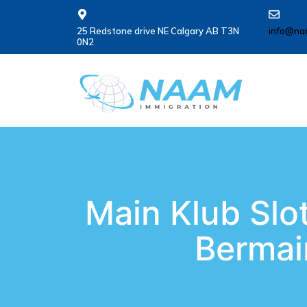
25 Redstone drive NE Calgary AB T3N
info@na
0N2
Main Klub Slot
Bermai