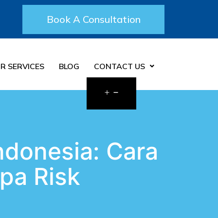
Book A Consultation
R SERVICES
BLOG
CONTACT US
Indonesia: Cara
pa Risk