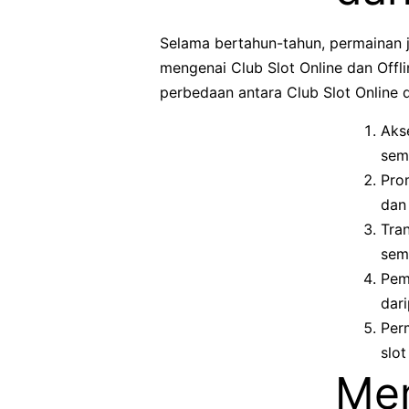
Selama bertahun-tahun, permainan ju
mengenai Club Slot Online dan Offl
perbedaan antara Club Slot Online d
Aks
sem
Pro
dan 
Tran
seme
Pem
dari
Per
slot
Mem