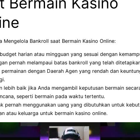
t Bermain Kasino
ine
a Mengelola Bankroll saat Bermain Kasino Online:
 budget harian atau mingguan yang sesuai dengan kemamp
gan pernah melampaui batas bankroll yang telah ditetapkan
ih permainan dengan Daerah Agen yang rendah dan keuntu
gi.
n lebih baik jika Anda mengambil keputusan bermain secar
encana, seperti bermain pada waktu tertentu.
ak pernah menggunakan uang yang dibutuhkan untuk kebu
an atau keluarga untuk bermain kasino online.