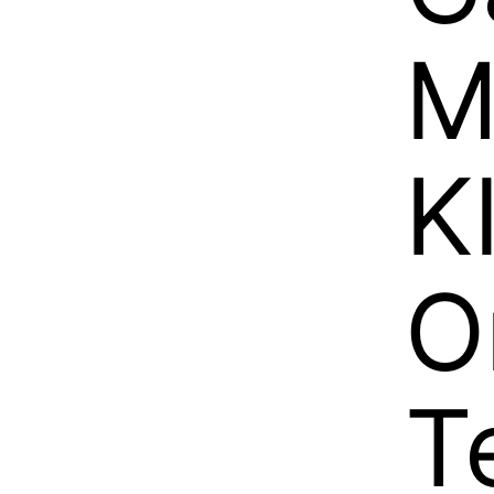
M
K
O
T