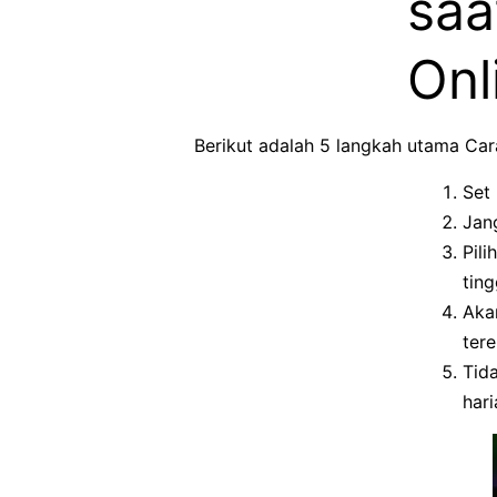
saa
Onl
Berikut adalah 5 langkah utama Car
Set
Jan
Pil
ting
Aka
ter
Tid
hari