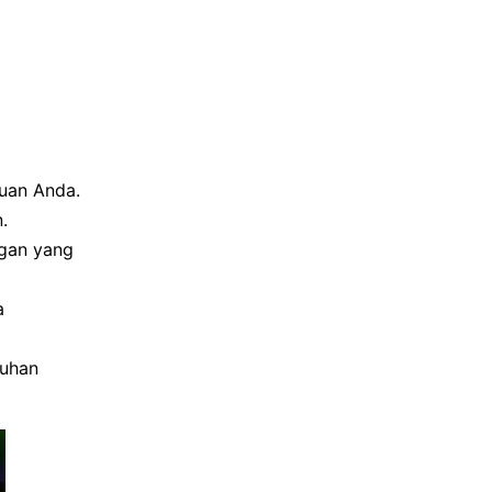
uan Anda.
.
ngan yang
a
tuhan