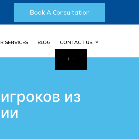
Book A Consultation
R SERVICES
BLOG
CONTACT US
игроков из
ции