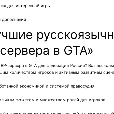
тия для интересной игры
и дополнений
учшие русскоязыч
сервера в GTA»
RP-сервера в GTA для федерации России? Вот несколь
ольшим количеством игроков и активным развитием сцен
работанной экономикой и системой правосудия.
икальным сюжетом и множеством ролей для игроков.
вер с большим количеством модификаций и возможностей