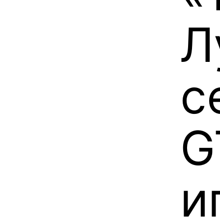
Л
с
G
и