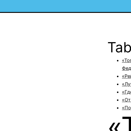
Tab
«То
Фед
«Ре
«Лу
«Гд
«От
«По
«