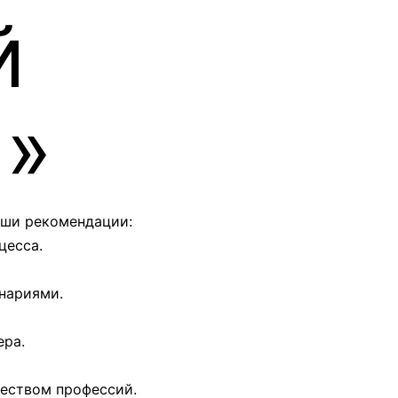
й
и»
аши рекомендации:
цесса.
нариями.
ера.
чеством профессий.