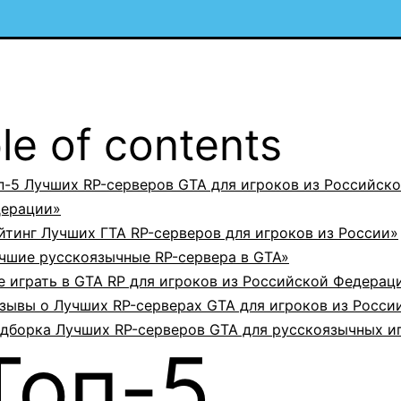
le of contents
п-5 Лучших RP-серверов GTA для игроков из Российск
ерации»
йтинг Лучших ГТА RP-серверов для игроков из России»
чшие русскоязычные RP-сервера в GTA»
е играть в GTA RP для игроков из Российской Федерац
зывы о Лучших RP-серверах GTA для игроков из Росси
дборка Лучших RP-серверов GTA для русскоязычных и
Топ-5