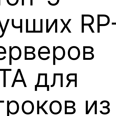
учших RP
ерверов
TA для
гроков из