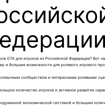
оссийско
едераци
ров GTA для игроков из Российской Федерации? Вот н
й мир и большие возможности для ролевого игрового про
усскоязычным сообществом и интересными ролевыми сце
– большое количество игроков и активное развитие серв
о продуманной экономической системой и большим коли