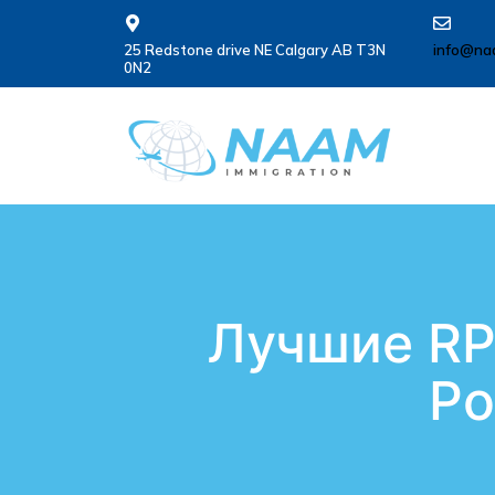
25 Redstone drive NE Calgary AB T3N
info@na
0N2
Лучшие RP
Ро