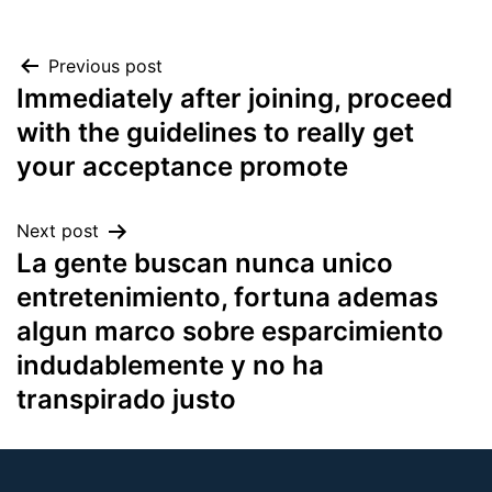
Previous post
Immediately after joining, proceed
with the guidelines to really get
your acceptance promote
Next post
La gente buscan nunca unico
entretenimiento, fortuna ademas
algun marco sobre esparcimiento
indudablemente y no ha
transpirado justo