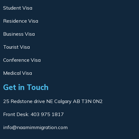
Student Visa
Residence Visa
Business Visa
Tourist Visa
Conference Visa
Medical Visa
Get in Touch
25 Redstone drive NE Calgary AB T3N 0N2
Front Desk: 403 975 1817
info@naamimmigration.com