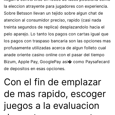
la eleccion atrayente para jugadores con experiencia.
Sobre Betsson llevan un tejido sobre algun chat de
atencion al consumidor preciso, rapido (casi nada
treinta segundos de replica) desplazandolo hacia el
pelo aparejo. Lo tanto los pagos con cartas igual que
los pagos con traspaso bancaria son las opciones mas
profusamente utilizadas acerca de algun folleto cual
anade oriente casino online con el pasar del tiempo
Bizum, Apple Pay, GooglePay asi� como Paysafecard
de depositos en esas opciones.
Con el fin de emplazar
de mas rapido, escoger
juegos a la evaluacion