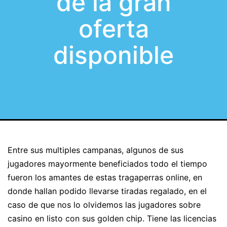
de la gran
oferta
disponible
Entre sus multiples campanas, algunos de sus
jugadores mayormente beneficiados todo el tiempo
fueron los amantes de estas tragaperras online, en
donde hallan podido llevarse tiradas regalado, en el
caso de que nos lo olvidemos las jugadores sobre
casino en listo con sus golden chip. Tiene las licencias