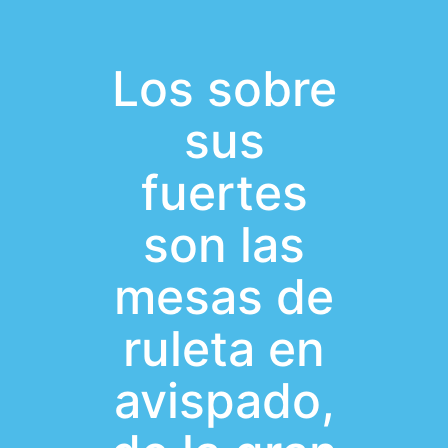
Los sobre
sus
fuertes
son las
mesas de
ruleta en
avispado,