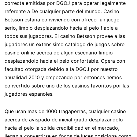
correcta emitidas por DGOJ para operar legalmente
referente a De cualquier parte del mundo. Casino
Betsson estaria conviviendo con ofrecer un juego
serio, limpio desplazandolo hacia el pelo fiable a
todos sus jugadores. El casino Betsson provee a las
jugadores un extensisimo catalogo de juegos sobre
casino online acerca de algun escenario limpio
desplazandolo hacia el pelo confortable. Opera con
facultad otorgada debido a la DGOJ por nuestro
anualidad 2010 y empezando por entonces hemos
convertido sobre uno de los casinos favoritos por las
jugadores espanoles.
Que usan mas de 1000 tragaperras, cualquier casino
acerca de avispado de inicial grado desplazandolo
hacia el pelo la solida credibilidad en el mercado,
llegan a convertirse en focos de luces posiciona como