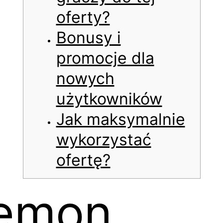
oferty?
Bonusy i
promocje dla
nowych
użytkowników
Jak maksymalnie
wykorzystać
ofertę?
emon