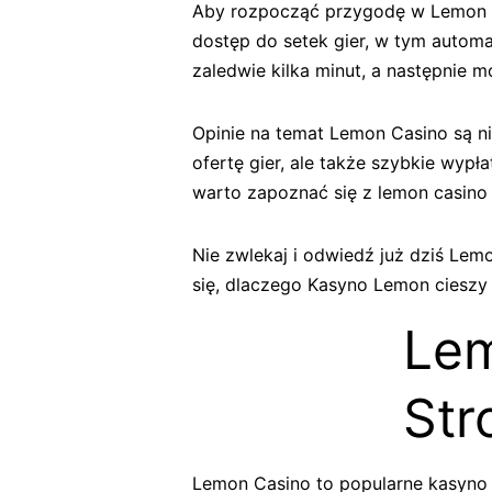
Aby rozpocząć przygodę w Lemon Ca
dostęp do setek gier, w tym automat
zaledwie kilka minut, a następnie m
Opinie na temat Lemon Casino są ni
ofertę gier, ale także szybkie wypła
warto zapoznać się z lemon casino 
Nie zwlekaj i odwiedź już dziś Le
się, dlaczego Kasyno Lemon cieszy 
Lem
Str
Lemon Casino to popularne kasyno o