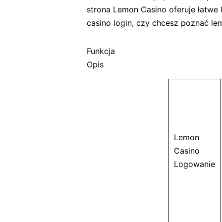
strona Lemon Casino oferuje łatwe
casino login, czy chcesz poznać lem
Funkcja
Opis
Lemon
Casino
Logowanie