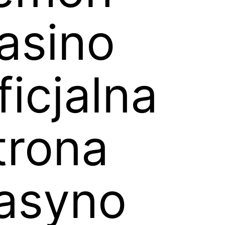
asino
ficjalna
trona
asyno