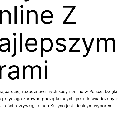
nline Z
ajlepszym
rami
ajbardziej rozpoznawalnych kasyn online w Polsce. Dzięki i
no przyciąga zarówno początkujących, jak i doświadczonych 
 jakości rozrywką, Lemon Kasyno jest idealnym wyborem.