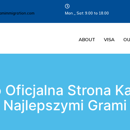
amimmigration.com
Mon _ Sat: 9.00 to 18.00
ABOUT
VISA
OU
Oficjalna Strona K
Najlepszymi Grami