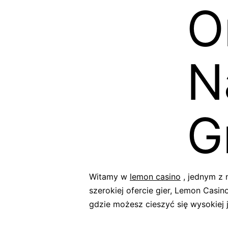
O
N
G
Witamy w
lemon casino
, jednym z n
szerokiej ofercie gier, Lemon Casi
gdzie możesz cieszyć się wysokiej