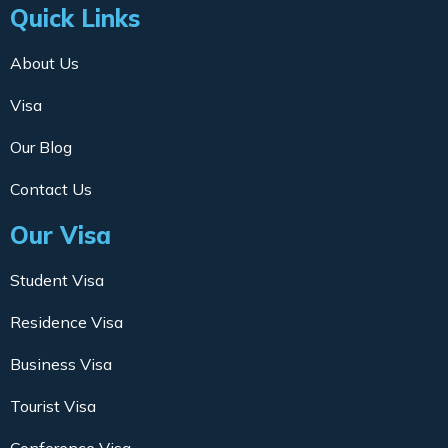
Quick Links
About Us
Visa
Our Blog
Contact Us
Our Visa
Student Visa
Residence Visa
Business Visa
Tourist Visa