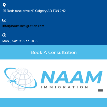
25 Redstone drive NE Calgary AB T3N 0N2
info@naamimmigration.com
Mon _ Sat: 9.00 to 18.00
Book A Consultation