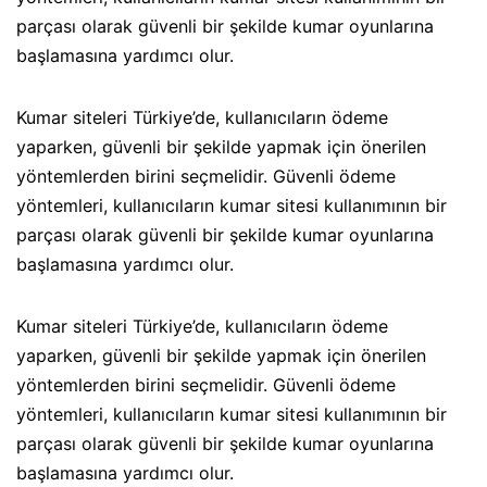
parçası olarak güvenli bir şekilde kumar oyunlarına
başlamasına yardımcı olur.
Kumar siteleri Türkiye’de, kullanıcıların ödeme
yaparken, güvenli bir şekilde yapmak için önerilen
yöntemlerden birini seçmelidir. Güvenli ödeme
yöntemleri, kullanıcıların kumar sitesi kullanımının bir
parçası olarak güvenli bir şekilde kumar oyunlarına
başlamasına yardımcı olur.
Kumar siteleri Türkiye’de, kullanıcıların ödeme
yaparken, güvenli bir şekilde yapmak için önerilen
yöntemlerden birini seçmelidir. Güvenli ödeme
yöntemleri, kullanıcıların kumar sitesi kullanımının bir
parçası olarak güvenli bir şekilde kumar oyunlarına
başlamasına yardımcı olur.