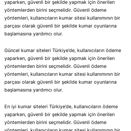
yaparken, güvenli bir şekilde yapmak için önerilen
yöntemlerden birini seçmelidir. Güvenli ödeme
yöntemleri, kullanıcıların kumar sitesi kullanımının bir
parçası olarak güvenli bir şekilde kumar oyunlarına
başlamasına yardımcı olur.
Güncel kumar siteleri Türkiye’de, kullanıcıların ödeme
yaparken, güvenli bir şekilde yapmak için önerilen
yöntemlerden birini seçmelidir. Güvenli ödeme
yöntemleri, kullanıcıların kumar sitesi kullanımının bir
parçası olarak güvenli bir şekilde kumar oyunlarına
başlamasına yardımcı olur.
En iyi kumar siteleri Türkiye’de, kullanıcıların ödeme
yaparken, güvenli bir şekilde yapmak için önerilen
yöntemlerden birini seçmelidir. Güvenli ödeme
yöntemleri, kullanıcıların kumar sitesi kullanımının bir