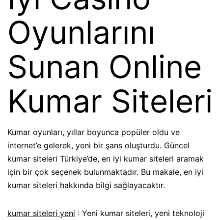
Oyunlarını
Sunan Online
Kumar Siteleri
Kumar oyunları, yıllar boyunca popüler oldu ve
internet’e gelerek, yeni bir şans oluşturdu. Güncel
kumar siteleri Türkiye’de, en iyi kumar siteleri aramak
için bir çok seçenek bulunmaktadır. Bu makale, en iyi
kumar siteleri hakkında bilgi sağlayacaktır.
kumar siteleri yeni
: Yeni kumar siteleri, yeni teknoloji