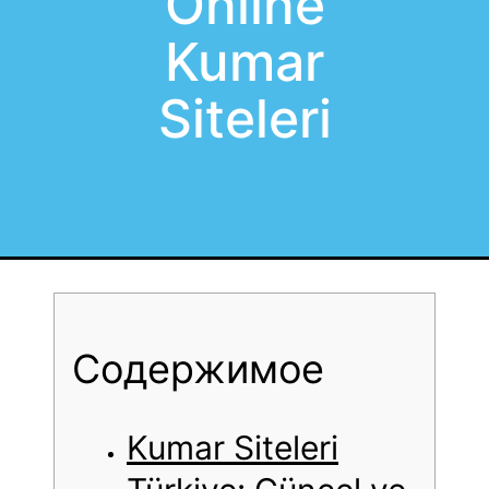
Online
Kumar
Siteleri
Содержимое
Kumar Siteleri