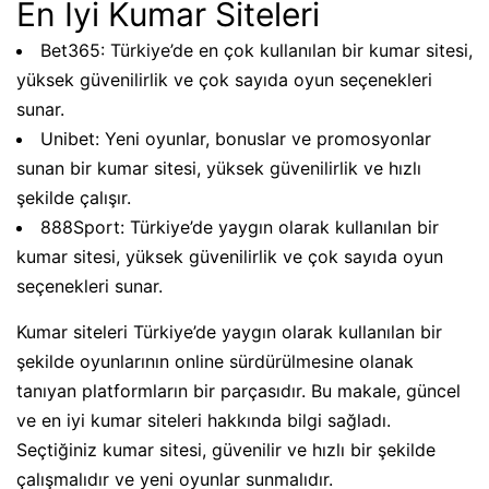
En İyi Kumar Siteleri
Bet365: Türkiye’de en çok kullanılan bir kumar sitesi,
yüksek güvenilirlik ve çok sayıda oyun seçenekleri
sunar.
Unibet: Yeni oyunlar, bonuslar ve promosyonlar
sunan bir kumar sitesi, yüksek güvenilirlik ve hızlı
şekilde çalışır.
888Sport: Türkiye’de yaygın olarak kullanılan bir
kumar sitesi, yüksek güvenilirlik ve çok sayıda oyun
seçenekleri sunar.
Kumar siteleri Türkiye’de yaygın olarak kullanılan bir
şekilde oyunlarının online sürdürülmesine olanak
tanıyan platformların bir parçasıdır. Bu makale, güncel
ve en iyi kumar siteleri hakkında bilgi sağladı.
Seçtiğiniz kumar sitesi, güvenilir ve hızlı bir şekilde
çalışmalıdır ve yeni oyunlar sunmalıdır.