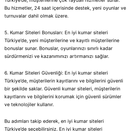
Türkiye’de, müşterilerine çok faydalı hizmetler sunar.
Bu hizmetler, 24 saat içerisinde destek, yeni oyunlar ve
turnuvalar dahil olmak üzere.
5. Kumar Siteleri Bonusları: En iyi kumar siteleri
Türkiye’de, yeni müşterilerine ve kayıtlı müşterilerine
bonuslar sunar. Bonuslar, oyunlarınızı sınırlı kadar
sürdürmenizi ve kazanımınızı artırmanızı sağlar.
6. Kumar Siteleri Güvenliği: En iyi kumar siteleri
Türkiye’de, müşterilerin kayıtlarını ve bilgilerini güvenli
bir şekilde saklar. Güvenli kumar siteleri, müşterilerin
kayıtlarını ve bilgilerini korumak için güvenli sürümler
ve teknolojiler kullanır.
Bu adımları takip ederek, en iyi kumar siteleri
Türkiye’de seçebilirsiniz. En iyi kumar siteleri