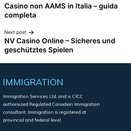
Casino non AAMS in Italia – guida
completa
Next post
NV Casino Online – Sicheres und
geschütztes Spielen
IMMIGRATION
Immigration Services Ltd. and is CICC
authoriozed Regulated Canadian Immigration
consultant. Immigration is registered at
provincial and federal level.