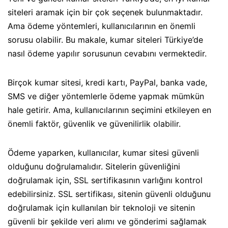
siteleri aramak için bir çok seçenek bulunmaktadır.
Ama ödeme yöntemleri, kullanıcılarının en önemli
sorusu olabilir. Bu makale, kumar siteleri Türkiye’de
nasıl ödeme yapılır sorusunun cevabını vermektedir.
Birçok kumar sitesi, kredi kartı, PayPal, banka vade,
SMS ve diğer yöntemlerle ödeme yapmak mümkün
hale getirir. Ama, kullanıcılarının seçimini etkileyen en
önemli faktör, güvenlik ve güvenilirlik olabilir.
Ödeme yaparken, kullanıcılar, kumar sitesi güvenli
olduğunu doğrulamalıdır. Sitelerin güvenliğini
doğrulamak için, SSL sertifikasının varlığını kontrol
edebilirsiniz. SSL sertifikası, sitenin güvenli olduğunu
doğrulamak için kullanılan bir teknoloji ve sitenin
güvenli bir şekilde veri alımı ve gönderimi sağlamak