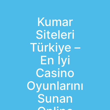
Kumar
Siteleri
Türkiye –
En İyi
Casino
Oyunlarını
Sunan