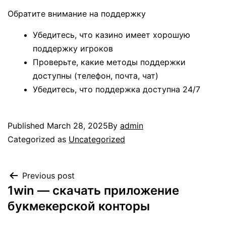
Обратите внимание на поддержку
Убедитесь, что казино имеет хорошую
поддержку игроков
Проверьте, какие методы поддержки
доступны (телефон, почта, чат)
Убедитесь, что поддержка доступна 24/7
Published
March 28, 2025
By
admin
Categorized as
Uncategorized
Previous post
1win — скачать приложение
букмекерской конторы