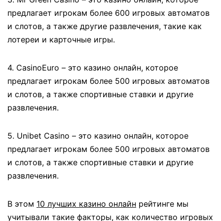
предлагает игрокам более 600 игровых автоматов
и слотов, а также другие развлечения, такие как
лотереи и карточные игры.
4. CasinoEuro – это казино онлайн, которое
предлагает игрокам более 500 игровых автоматов
и слотов, а также спортивные ставки и другие
развлечения.
5. Unibet Casino – это казино онлайн, которое
предлагает игрокам более 500 игровых автоматов
и слотов, а также спортивные ставки и другие
развлечения.
В этом
10 лучших казино онлайн
рейтинге мы
учитывали такие факторы, как количество игровых