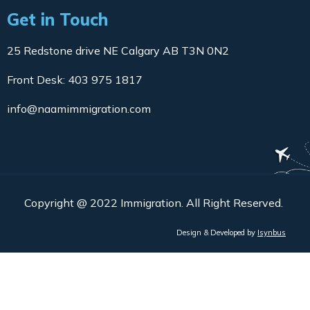
Get in Touch
25 Redstone drive NE Calgary AB T3N 0N2
Front Desk: 403 975 1817
info@naamimmigration.com
Copyright @ 2022 Immigration. All Right Reserved.
Design & Developed by
Isynbus