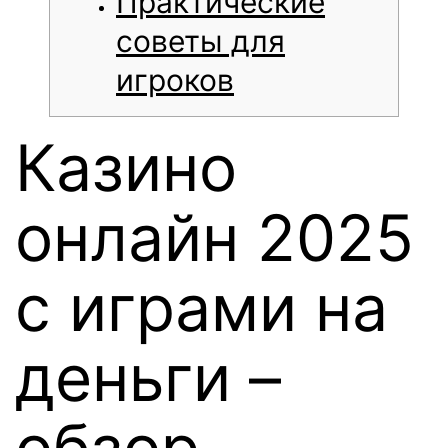
Практические
советы для
игроков
Казино
онлайн 2025
с играми на
деньги –
обзор