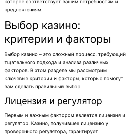
которое соответствует вашим потребностям и
предпочтениям.
Выбор казино:
критерии и факторы
Выбор казино – это сложный процесс, требующий
тщательного подхода и анализа различных
факторов. В этом разделе мы рассмотрим
ключевые критерии и факторы, которые помогут
вам сделать правильный выбор.
Лицензия и регулятор
Первым и важным фактором является лицензия и
регулятор. Казино, получившее лицензию у
проверенного регулятора, гарантирует