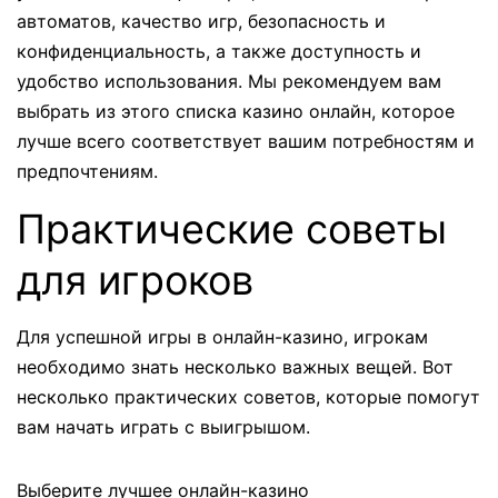
автоматов, качество игр, безопасность и
конфиденциальность, а также доступность и
удобство использования. Мы рекомендуем вам
выбрать из этого списка казино онлайн, которое
лучше всего соответствует вашим потребностям и
предпочтениям.
Практические советы
для игроков
Для успешной игры в онлайн-казино, игрокам
необходимо знать несколько важных вещей. Вот
несколько практических советов, которые помогут
вам начать играть с выигрышом.
Выберите лучшее онлайн-казино