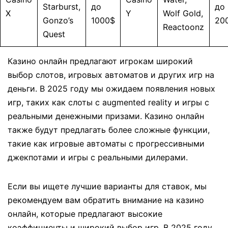
Starburst,
до
до
X
Y
Wolf Gold,
Gonzo’s
1000$
20
Reactoonz
Quest
Казино онлайн предлагают игрокам широкий
выбор слотов, игровых автоматов и других игр на
деньги. В 2025 году мы ожидаем появления новых
игр, таких как слоты с augmented reality и игры с
реальными денежными призами. Казино онлайн
также будут предлагать более сложные функции,
такие как игровые автоматы с прогрессивными
джекпотами и игры с реальными дилерами.
Если вы ищете лучшие варианты для ставок, мы
рекомендуем вам обратить внимание на казино
онлайн, которые предлагают высокие
коэффициенты и широкий выбор игр. В 2025 году