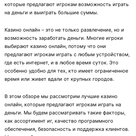
которые предлагают игрокам возможность играть
на деньги и выиграть большие суммы.
Казино онлайн – это не только развлечение, но и
возможность заработать деньги. Многие игроки
выбирают казино онлайн, потому что они
предлагают игрокам играть с любым устройством,
где есть интернет, и в любое время суток. Это
особенно удобно для тех, кто имеет ограниченное
время или живет вдали от крупных городов.
В этом обзоре мы рассмотрим лучшие казино
онлайн, которые предлагают игрокам играть на
деньги. Мы будем рассматривать такие факторы,
как ассортимент иг, качество программного
обеспечения, безопасность и поддержка клиентов.