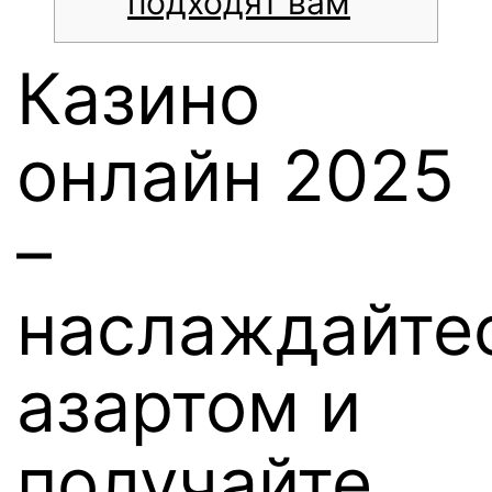
подходят вам
Казино
онлайн 2025
–
наслаждайте
азартом и
получайте