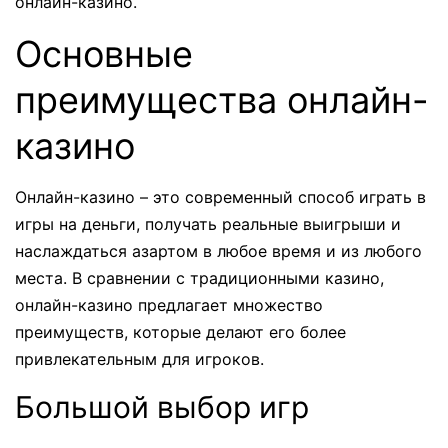
онлайн-казино.
Основные
преимущества онлайн-
казино
Онлайн-казино – это современный способ играть в
игры на деньги, получать реальные выигрыши и
наслаждаться азартом в любое время и из любого
места. В сравнении с традиционными казино,
онлайн-казино предлагает множество
преимуществ, которые делают его более
привлекательным для игроков.
Большой выбор игр