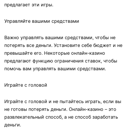
предлагает эти игры.
Управляйте вашими средствами
Важно управлять вашими средствами, чтобы не
потерять все деньги. Установите себе бюджет и не
превышайте его. Некоторые онлайн-казино
предлагают функцию ограничения ставок, чтобы
помочь вам управлять вашими средствами.
Играйте с головой
Играйте с головой и не пытайтесь играть, если вы
не готовы потерять деньги. Онлайн-казино – это
развлекательный способ, а не способ заработать
деньги.