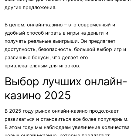
другие предложения.
В целом, онлайн-казино – это современный и
удобный способ играть в игры на деньги и
получать реальные выигрыши. Он предлагает
доступность, безопасность, большой выбор игр и
различные бонусы, что делает его
привлекательным для игроков.
Выбор лучших онлайн-
казино 2025
В 2025 году рынок онлайн-казино продолжает
развиваться и становиться все более популярным.
В этом году мы наблюдаем увеличение количества
новых онлайн-казино, которые предлагают