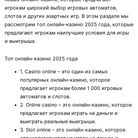
игрокам широкий выбор игровых автоматов,
слотов и других азартных игр. В этом разделе мы
рассмотрим топ онлайн-казино 2025 года, которые
предлагают игрокам наилучшие условия для игры
и выигрыша.
Топ онлайн-казино 2025 года
1. Casino online – это один из самых
популярных онлайн-казино, которое
предлагает игрокам более 1 000 игровых
автоматов и слотов.
2. Online casino – это онлайн-казино, которое
предлагает игрокам играть на деньги и
выиграть реальные выигрыши.
3. Slot online – это онлайн-казино, которое