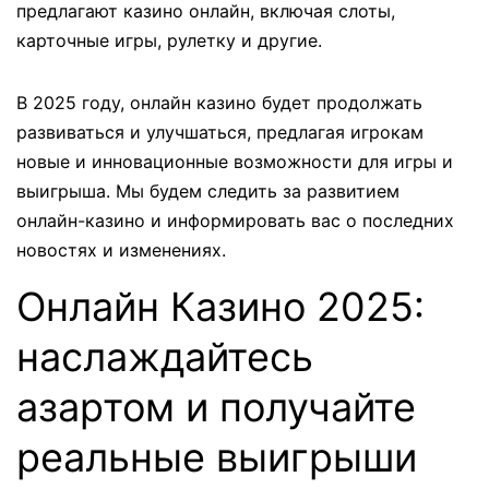
предлагают казино онлайн, включая слоты,
карточные игры, рулетку и другие.
В 2025 году, онлайн казино будет продолжать
развиваться и улучшаться, предлагая игрокам
новые и инновационные возможности для игры и
выигрыша. Мы будем следить за развитием
онлайн-казино и информировать вас о последних
новостях и изменениях.
Онлайн Казино 2025:
наслаждайтесь
азартом и получайте
реальные выигрыши