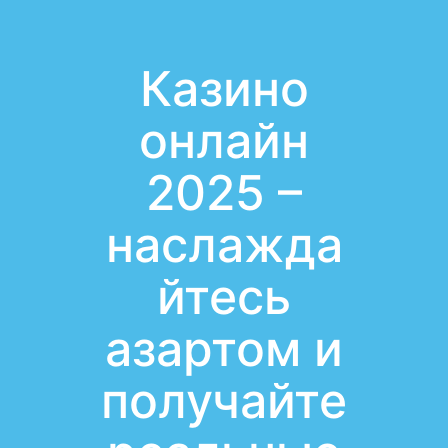
Казино
онлайн
2025 –
наслажда
йтесь
азартом и
получайте