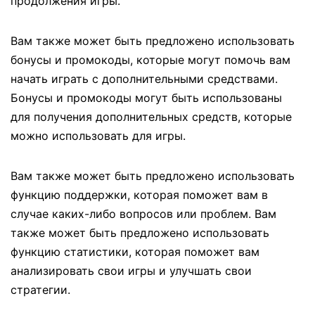
продолжения игры.
Вам также может быть предложено использовать
бонусы и промокоды, которые могут помочь вам
начать играть с дополнительными средствами.
Бонусы и промокоды могут быть использованы
для получения дополнительных средств, которые
можно использовать для игры.
Вам также может быть предложено использовать
функцию поддержки, которая поможет вам в
случае каких-либо вопросов или проблем. Вам
также может быть предложено использовать
функцию статистики, которая поможет вам
анализировать свои игры и улучшать свои
стратегии.