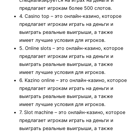
специализируется на играх на деньги и
предлагает игрокам более 500 слотов.
4. Casino top – это онлайн-казино, которое
предлагает игрокам играть на деньги и
выиграть реальные выигрыши, а также
имеет лучшие условия для игроков.
5. Online slots – это онлайн-казино, которое
предлагает игрокам играть на деньги и
выиграть реальные выигрыши, а также
имеет лучшие условия для игроков.
6. Kazino online – это онлайн-казино, которое
предлагает игрокам играть на деньги и
выиграть реальные выигрыши, а также
имеет лучшие условия для игроков.
7. Slot machine – это онлайн-казино, которое
предлагает игрокам играть на деньги и
выиграть реальные выигрыши, а также