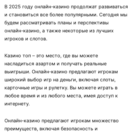
В 2025 году онлайн-казино продолжат развиваться
и становиться все более популярными. Сегодня мы
будем рассматривать планы и перспективы
онлайн-казино, а также некоторые из лучших
игроков и слотов.
Казино топ – это место, где вы можете
насладиться азартом и получать реальные
выигрыши. Онлайн-казино предлагают игрокам
широкий выбор игр на деньги, включая слоты,
карточные игры и рулетку. Вы можете играть в
любое время и из любого места, имея доступ к
интернету.
Онлайн-казино предлагают игрокам множество
преимуществ, включая безопасность и