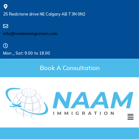
25 Redstone drive NE Calgary AB T3N 0N2
info@naamimmigration.com
Mon _ Sat: 9.00 to 18.00
Book A Consultation