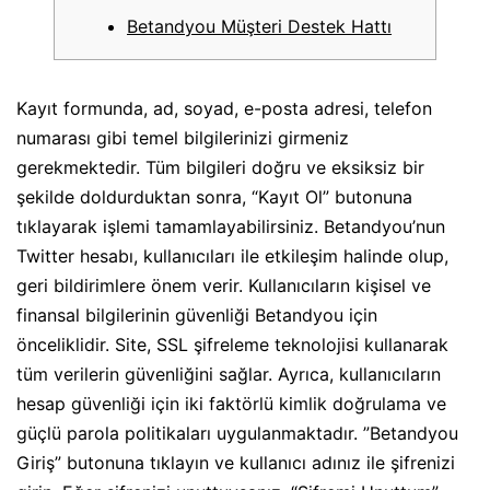
Betandyou Müşteri Destek Hattı
Kayıt formunda, ad, soyad, e-posta adresi, telefon
numarası gibi temel bilgilerinizi girmeniz
gerekmektedir. Tüm bilgileri doğru ve eksiksiz bir
şekilde doldurduktan sonra, “Kayıt Ol” butonuna
tıklayarak işlemi tamamlayabilirsiniz. Betandyou’nun
Twitter hesabı, kullanıcıları ile etkileşim halinde olup,
geri bildirimlere önem verir. Kullanıcıların kişisel ve
finansal bilgilerinin güvenliği Betandyou için
önceliklidir. Site, SSL şifreleme teknolojisi kullanarak
tüm verilerin güvenliğini sağlar. Ayrıca, kullanıcıların
hesap güvenliği için iki faktörlü kimlik doğrulama ve
güçlü parola politikaları uygulanmaktadır. ”Betandyou
Giriş” butonuna tıklayın ve kullanıcı adınız ile şifrenizi