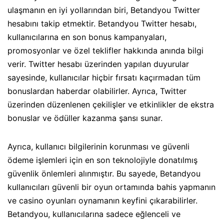
ulaşmanın en iyi yollarından biri, Betandyou Twitter
hesabını takip etmektir. Betandyou Twitter hesabı,
kullanıcılarına en son bonus kampanyaları,
promosyonlar ve özel teklifler hakkında anında bilgi
verir. Twitter hesabı üzerinden yapılan duyurular
sayesinde, kullanıcılar hiçbir fırsatı kaçırmadan tüm
bonuslardan haberdar olabilirler. Ayrıca, Twitter
üzerinden düzenlenen çekilişler ve etkinlikler de ekstra
bonuslar ve ödüller kazanma şansı sunar.
Ayrıca, kullanıcı bilgilerinin korunması ve güvenli
ödeme işlemleri için en son teknolojiyle donatılmış
güvenlik önlemleri alınmıştır. Bu sayede, Betandyou
kullanıcıları güvenli bir oyun ortamında bahis yapmanın
ve casino oyunları oynamanın keyfini çıkarabilirler.
Betandyou, kullanıcılarına sadece eğlenceli ve