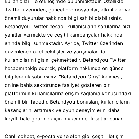
kullanıcıları ile etkileşimde bulunmaktadır. Özellikle
Twitter üzerinden, güncel promosyonlar, etkinlikler ve
önemli duyurular hakkında bilgi sahibi olabilirsiniz.
Betandyou Twitter hesabı, kullanıcıların sorularına hızlı
yanıtlar vermekte ve çeşitli kampanyalar hakkında
anında bilgi sunmaktadır. Ayrıca, Twitter üzerinden
düzenlenen özel çekilişler ve yarışmalar da
kullanıcıların ilgisini çekmektedir. Betandyou Twitter
hesabını takip ederek, platform hakkında en güncel
bilgilere ulaşabilirsiniz. “Betandyou Giriş” kelimesi,
online bahis sektöründe faaliyet gösteren bir
platformun kullanıcılarına erişim sağlama konusundaki
önemli bir ifadedir. Betandyou bonusları, kullanıcıların
kazançlarını artırmak ve oyun deneyimlerini daha
keyifli hale getirmek için mükemmel fırsatlar sunar.
Canlı sohbet, e-posta ve telefon gibi çeşitli iletişim