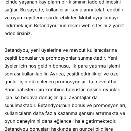
içinde yaşanan kayıpların bir kısmının iade edilmesini
sağlar. Bu sayede, kullanıcılar kayıplarını telafi edebilir
ve oyun keyiflerini sürdürebilirler. Mobil uygulamayı
indirmek için Betandyou’nun resmi web sitesini ziyaret
edebilirsiniz.
Betandyou, yeni üyelerine ve mevcut kullanıcılarına
çeşitli bonuslar ve promosyonlar sunmaktadır. Yeni
üyeler için hoş geldin bonusu, ilk para yatırma işlemi
sonrası kullanılabilir. Ayrıca, çeşitli etkinlikler ve özel
günler için düzenlenen promosyonlar da mevcuttur.
Spor bahisleri için kombine bonuslar, casino oyunları
için ise bedava dönüşler gibi avantajlar da
sunulmaktadır. Betandyou’nun bonus ve promosyonları,
kullanıcıların daha fazla kazanma şansını artırmakta ve
oyun deneyimini daha eğlenceli hale getirmektedir.
Betandyou bonusları hakkında en güncel bilgilere