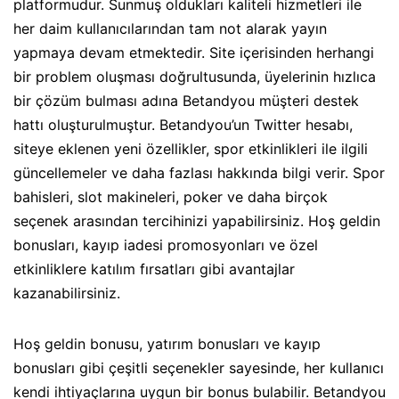
platformudur. Sunmuş oldukları kaliteli hizmetleri ile
her daim kullanıcılarından tam not alarak yayın
yapmaya devam etmektedir. Site içerisinden herhangi
bir problem oluşması doğrultusunda, üyelerinin hızlıca
bir çözüm bulması adına Betandyou müşteri destek
hattı oluşturulmuştur. Betandyou’un Twitter hesabı,
siteye eklenen yeni özellikler, spor etkinlikleri ile ilgili
güncellemeler ve daha fazlası hakkında bilgi verir. Spor
bahisleri, slot makineleri, poker ve daha birçok
seçenek arasından tercihinizi yapabilirsiniz. Hoş geldin
bonusları, kayıp iadesi promosyonları ve özel
etkinliklere katılım fırsatları gibi avantajlar
kazanabilirsiniz.
Hoş geldin bonusu, yatırım bonusları ve kayıp
bonusları gibi çeşitli seçenekler sayesinde, her kullanıcı
kendi ihtiyaçlarına uygun bir bonus bulabilir. Betandyou