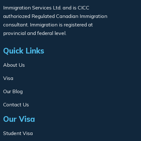
Immigration Services Ltd. and is CICC
authoriozed Regulated Canadian Immigration
consultant. Immigration is registered at
provincial and federal level.
Quick Links
About Us
Visa
Our Blog
Contact Us
Our Visa
Student Visa