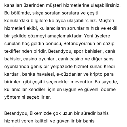
kanalları üzerinden müşteri hizmetlerine ulaşabilirsiniz.
Bu bölümde, sıkça sorulan sorulara ve çeşitli
konulardaki bilgilere kolayca ulaşabilirsiniz. Müşteri
hizmetleri ekibi, kullanıcıların sorunlarını hızlı ve etkili
bir şekilde çözmeyi amaçlamaktadır. Yeni üyelere
sunulan hoş geldin bonusu, Betandyou’nun en cazip
tekliflerinden biridir. Betandyou, spor bahisleri, canlı
bahisler, casino oyunları, canlı casino ve diğer şans
oyunlarında geniş bir yelpazede hizmet sunar. Kredi
kartları, banka havalesi, e-cüzdanlar ve kripto para
birimleri gibi çeşitli seçenekler mevcuttur. Bu sayede,
kullanıcılar kendileri için en uygun ve güvenli ödeme
yöntemini seçebilirler.
Betandyou, ülkemizde çok uzun bir süredir bahis
hizmeti veren kaliteli ve güvenilir bir bahis