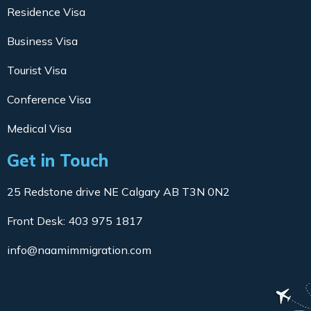
Residence Visa
Business Visa
Tourist Visa
Conference Visa
Medical Visa
Get in Touch
25 Redstone drive NE Calgary AB T3N 0N2
Front Desk: 403 975 1817
info@naamimmigration.com