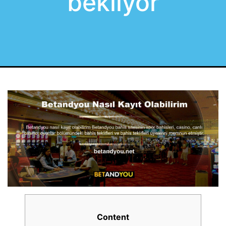
bekliyor
Content