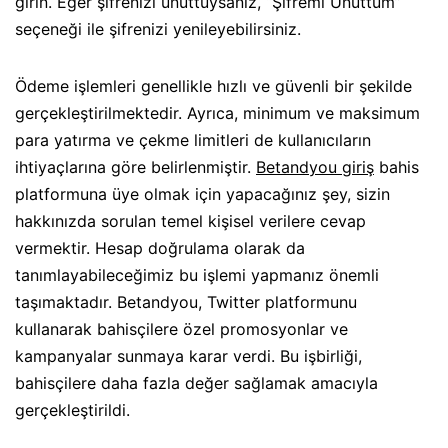
girin. Eğer şifrenizi unuttuysanız, “Şifremi Unuttum”
seçeneği ile şifrenizi yenileyebilirsiniz.
Ödeme işlemleri genellikle hızlı ve güvenli bir şekilde
gerçekleştirilmektedir. Ayrıca, minimum ve maksimum
para yatırma ve çekme limitleri de kullanıcıların
ihtiyaçlarına göre belirlenmiştir.
Betandyou giriş
bahis
platformuna üye olmak için yapacağınız şey, sizin
hakkınızda sorulan temel kişisel verilere cevap
vermektir. Hesap doğrulama olarak da
tanımlayabileceğimiz bu işlemi yapmanız önemli
taşımaktadır. Betandyou, Twitter platformunu
kullanarak bahisçilere özel promosyonlar ve
kampanyalar sunmaya karar verdi. Bu işbirliği,
bahisçilere daha fazla değer sağlamak amacıyla
gerçekleştirildi.