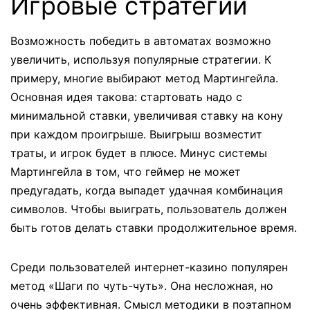
Игровые стратегии
Возможность победить в автоматах возможно
увеличить, используя популярные стратегии. К
примеру, многие выбирают метод Мартингейла.
Основная идея такова: стартовать надо с
минимальной ставки, увеличивая ставку на кону
при каждом проигрыше. Выигрыш возместит
траты, и игрок будет в плюсе. Минус системы
Мартингейла в том, что геймер не может
предугадать, когда выпадет удачная комбинация
символов. Чтобы выиграть, пользователь должен
быть готов делать ставки продолжительное время.
Среди пользователей интернет-казино популярен
метод «Шаги по чуть-чуть». Она несложная, но
очень эффективная. Смысл методики в поэтапном