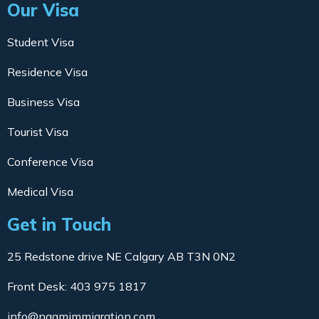
Our Visa
Student Visa
Residence Visa
Business Visa
Tourist Visa
Conference Visa
Medical Visa
Get in Touch
25 Redstone drive NE Calgary AB T3N 0N2
Front Desk: 403 975 1817
info@naamimmigration.com