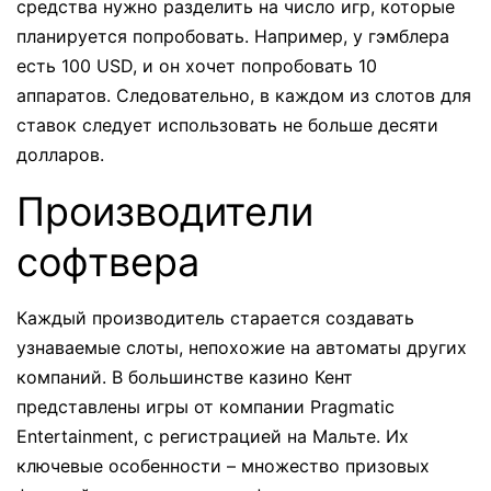
средства нужно разделить на число игр, которые
планируется попробовать. Например, у гэмблера
есть 100 USD, и он хочет попробовать 10
аппаратов. Следовательно, в каждом из слотов для
ставок следует использовать не больше десяти
долларов.
Производители
софтвера
Каждый производитель старается создавать
узнаваемые слоты, непохожие на автоматы других
компаний. В большинстве казино Кент
представлены игры от компании Pragmatic
Entertainment, с регистрацией на Мальте. Их
ключевые особенности – множество призовых