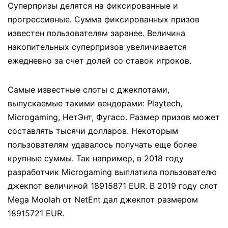
Суперпризы делятся на фиксированные и
прогрессивные. Сумма фиксированных призов
известен пользователям заранее. Величина
накопительных суперпризов увеличивается
ежедневно за счет долей со ставок игроков.
Самые известные слоты с джекпотами,
выпускаемые такими вендорами: Playtech,
Microgaming, НетЭнт, Фугасо. Размер призов может
составлять тысячи долларов. Некоторым
пользователям удавалось получать еще более
крупные суммы. Так например, в 2018 году
разработчик Microgaming выплатила пользователю
джекпот величиной 18915871 EUR. В 2019 году слот
Mega Moolah от NetEnt дал джекпот размером
18915721 EUR.