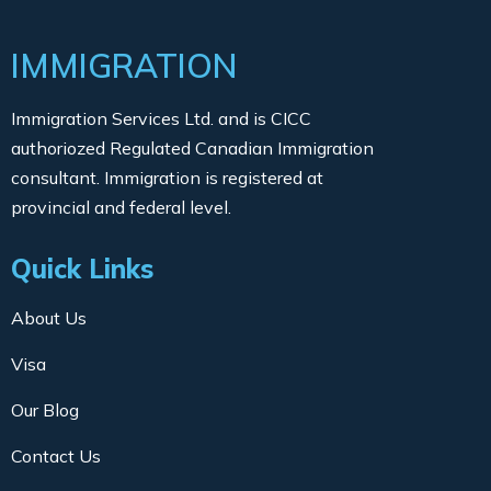
IMMIGRATION
Immigration Services Ltd. and is CICC
authoriozed Regulated Canadian Immigration
consultant. Immigration is registered at
provincial and federal level.
Quick Links
About Us
Visa
Our Blog
Contact Us