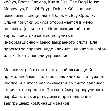
xWays, Врата Олимпа, Книга Оза, The Dog House
Megaways, Rise Of Egypt Deluxe. Обычно они
вынесены в специальный блок – «Buy Option».
Опция покупки бонуса отображается в меню
автомата (если есть). Информацию об этой
характеристике можно получить в
информационном меню выбранного слота. Для
просмотра справки надо кликнуть на кнопку «Info»
или «Info» на панели управления.
Механизм работы игр с платной активацией
прямолинейный. Пользователь кликает по нужной
кнопке, и в итоге удерживается со счета заданное
количество средств. Потом геймер прокручивает
барабаны и выиграть деньги при появлении
выигрышных комбинаций знаков.