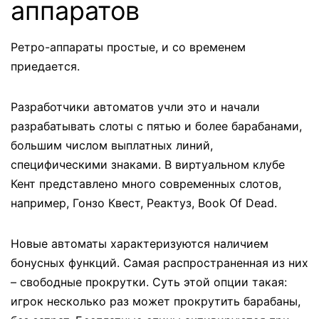
аппаратов
Ретро-аппараты простые, и со временем
приедается.
Разработчики автоматов учли это и начали
разрабатывать слоты с пятью и более барабанами,
большим числом выплатных линий,
специфическими знаками. В виртуальном клубе
Кент представлено много современных слотов,
например, Гонзо Квест, Реактуз, Book Of Dead.
Новые автоматы характеризуются наличием
бонусных функций. Самая распространенная из них
– свободные прокрутки. Суть этой опции такая:
игрок несколько раз может прокрутить барабаны,