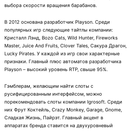
выбора скорости вращения барабанов.
В 2012 основана разработчик Playson. Среди
популярных игр следующие тайтлы компании:
Кристалл Лэнд, Bozo Cats, Wild Hunter, Fireworks
Master, Juice And Fruits, Clover Tales, Сакура Драгон,
Lucky Pirates. У каждой из игр свои характерные
признаки. Главный плюс автоматов разработчика
Playson – высокий уровень RTP, свыше 95%.
Гэмблерам, желающим найти слоты с
русифицированным интерфейсом, можно
порекомендовать слоты компании Igrosoft. Среди
них Фрут Коктейль, Crazy Monkey, Garage, Gnome,
Сладкая Жизнь, Пайрэт. Главный акцент в
аппаратах бренда ставится на двухуровневый