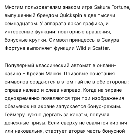
Многим пользователям знаком игра Sakura Fortune,
выпущенный брендом Quickspin в две тысячи
семнадцатом. У аппарата яркая графика, и
интересные функции: повторные вращения,
бонусные крутки. Символ принцессы в Сакура
Фортуна выполняет функции Wild и Scatter.
Популярный классический автомат в онлайн-
казино – Крейзи Манки. Призовые сочетания
символов создаются в этом тайтле в обе стороны:
справа налево и слева направо. Когда на экране
одновременно появляются три три изображения
обезьянок на экране запускается бонус-режим.
Геймеру нужно дергать за канаты, получая
денежные призы. Если сверху не свалится кирпич
или наковальня, стартует вторая часть бонусной