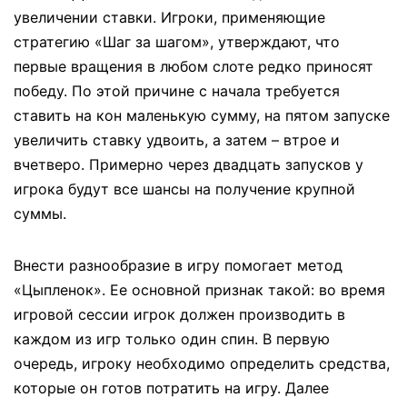
увеличении ставки. Игроки, применяющие
стратегию «Шаг за шагом», утверждают, что
первые вращения в любом слоте редко приносят
победу. По этой причине с начала требуется
ставить на кон маленькую сумму, на пятом запуске
увеличить ставку удвоить, а затем – втрое и
вчетверо. Примерно через двадцать запусков у
игрока будут все шансы на получение крупной
суммы.
Внести разнообразие в игру помогает метод
«Цыпленок». Ее основной признак такой: во время
игровой сессии игрок должен производить в
каждом из игр только один спин. В первую
очередь, игроку необходимо определить средства,
которые он готов потратить на игру. Далее