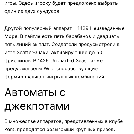
игры. Здесь игроку будет предложено выбрать
один из двух сундуков.
Другой популярный аппарат – 1429 Неизведанные
Моря. В тайтле есть пять барабанов и двадцать
пять линий выплат. Создатели предусмотрели в
игре Scatter-знаки, активирующие до 50
фриспинов. В 1429 Uncharted Seas также
предусмотрены Wild, способствующие
формированию выигрышных комбинаций.
Автоматы с
джекпотами
В множестве аппаратов, представленных в клубе
Kent, проводятся розыгрыши крупных призов.