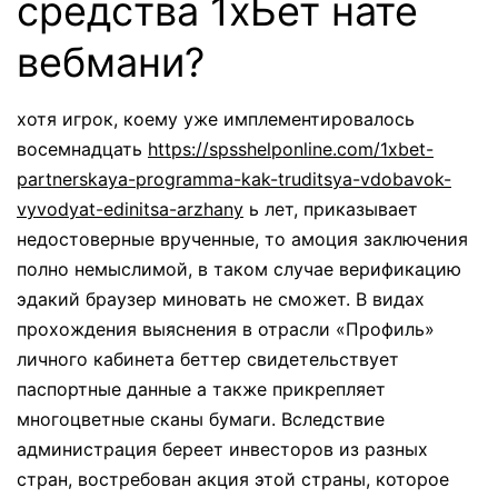
средства 1хБет нате
вебмани?
хотя игрок, коему уже имплементировалось
восемнадцать
https://spsshelponline.com/1xbet-
partnerskaya-programma-kak-truditsya-vdobavok-
vyvodyat-edinitsa-arzhany
ь лет, приказывает
недостоверные врученные, то амоция заключения
полно немыслимой, в таком случае верификацию
эдакий браузер миновать не сможет. В видах
прохождения выяснения в отрасли «Профиль»
личного кабинета беттер свидетельствует
паспортные данные а также прикрепляет
многоцветные сканы бумаги. Вследствие
администрация береет инвесторов из разных
стран, востребован акция этой страны, которое