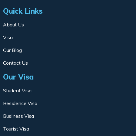
Quick Links
About Us
Visa
Our Blog
Contact Us
Our Visa
Student Visa
Residence Visa
Business Visa
Tourist Visa