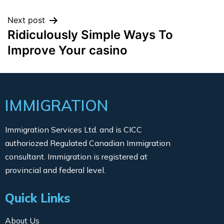
Next post
Ridiculously Simple Ways To
Improve Your casino
IMMIGRATION
Immigration Services Ltd. and is CICC
authoriozed Regulated Canadian Immigration
consultant. Immigration is registered at
provincial and federal level.
Quick Links
About Us