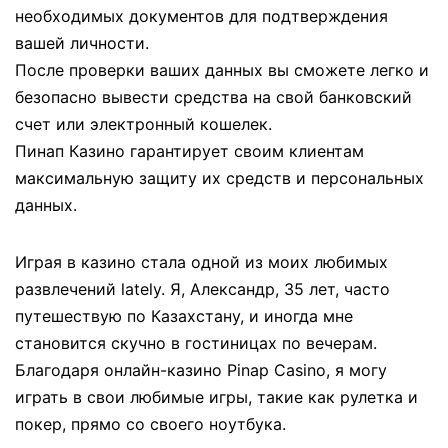
необходимых документов для подтверждения
вашей личности.
После проверки ваших данных вы сможете легко и
безопасно вывести средства на свой банковский
счет или электронный кошелек.
Пинап Казино гарантирует своим клиентам
максимальную защиту их средств и персональных
данных.
Играя в казино стала одной из моих любимых
развлечений lately. Я, Александр, 35 лет, часто
путешествую по Казахстану, и иногда мне
становится скучно в гостиницах по вечерам.
Благодаря онлайн-казино Pinap Casino, я могу
играть в свои любимые игры, такие как рулетка и
покер, прямо со своего ноутбука.