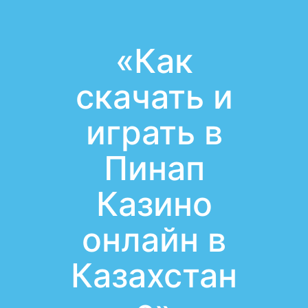
«Как
скачать и
играть в
Пинап
Казино
онлайн в
Казахстан