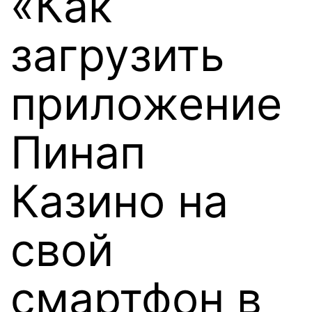
«Как
загрузить
приложение
Пинап
Казино на
свой
смартфон в