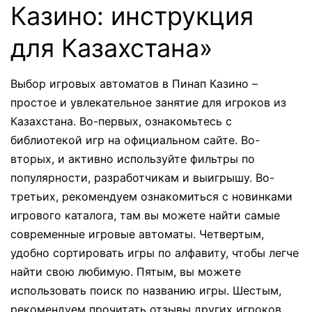
Казино: инструкция
для Казахстана»
Выбор игровых автоматов в Пинап Казино –
простое и увлекательное занятие для игроков из
Казахстана. Во-первых, ознакомьтесь с
библиотекой игр на официальном сайте. Во-
вторых, и активно используйте фильтры по
популярности, разработчикам и выигрышу. Во-
третьих, рекомендуем ознакомиться с новинками
игрового каталога, там вы можете найти самые
современные игровые автоматы. Четвертым,
удобно сортировать игры по алфавиту, чтобы легче
найти свою любимую. Пятым, вы можете
использовать поиск по названию игры. Шестым,
рекомендуем прочитать отзывы других игроков,