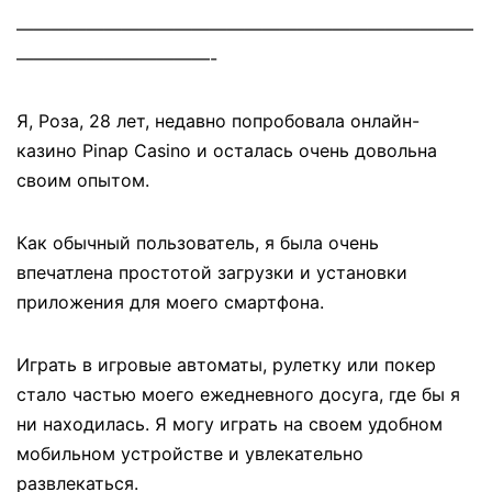
——————————————————————————
———————————-
Я, Роза, 28 лет, недавно попробовала онлайн-
казино Pinap Casino и осталась очень довольна
своим опытом.
Как обычный пользователь, я была очень
впечатлена простотой загрузки и установки
приложения для моего смартфона.
Играть в игровые автоматы, рулетку или покер
стало частью моего ежедневного досуга, где бы я
ни находилась. Я могу играть на своем удобном
мобильном устройстве и увлекательно
развлекаться.