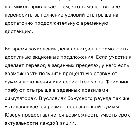
промиков привлекает тем, что гэмблер вправе
переносить выполнение условий отыгрыша на
достаточно продолжительную временную
дистанцию.
Во время зачисления депа советуют просмотреть
доступные акционные предложения. Если участник
сделает перевод в заданных пределах, у него есть
возможность получить процентную ставку от
суммы пополнения или серию free spins. Фриспины
требуют отыгрыша в заданных правилами
симуляторах. В условиях бонусного раунда так же
устанавливается размер поставленной суммы.
Юзеру предоставляется возможность учесть срок
актуальности каждой акции.