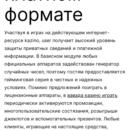
формате
Участвуя в играх на действующем интернет-
ресурсе kazino, user получает высокий уровень
защиты приватных сведений и платежной
информации. В базисном модуле любых
официальных аппаратов задействован генератор
случайных чисел, поэтому гостям предоставляется
гейминговая серия в честных и надежных
условиях. Помимо предложений поиграть в
лицензионные аппараты, в
вавада казино играть
периодически активируются промоакции,
многопользовательские состязания, розыгрыши
джекпотов и вспомогательных презентов. Любые
клиенты, играющие на настоящие средства,