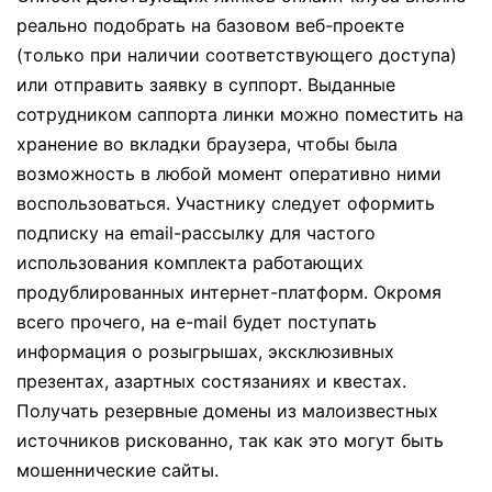
реально подобрать на базовом веб-проекте
(только при наличии соответствующего доступа)
или отправить заявку в суппорт. Выданные
сотрудником саппорта линки можно поместить на
хранение во вкладки браузера, чтобы была
возможность в любой момент оперативно ними
воспользоваться. Участнику следует оформить
подписку на email-рассылку для частого
использования комплекта работающих
продублированных интернет-платформ. Окромя
всего прочего, на e-mail будет поступать
информация о розыгрышах, эксклюзивных
презентах, азартных состязаниях и квестах.
Получать резервные домены из малоизвестных
источников рискованно, так как это могут быть
мошеннические сайты.