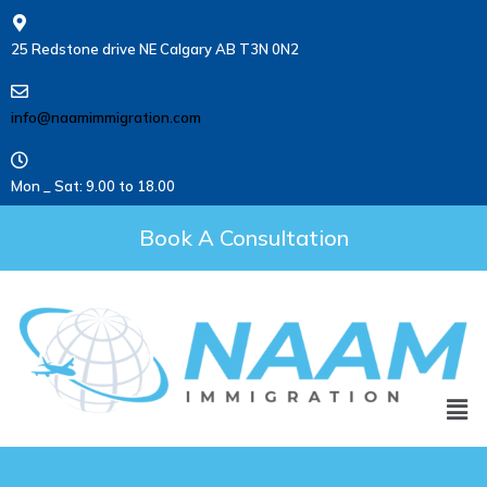
25 Redstone drive NE Calgary AB T3N 0N2
info@naamimmigration.com
Mon _ Sat: 9.00 to 18.00
Book A Consultation