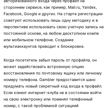
авторизованного входа через профайл на
стороннем сервисе, как пример, Mail.ru, Yandex,
Facebook, Google и других. На старте регистрации
советуют использовать лишь одну методику и в
перспективе использовать свою учетную запись на
постоянной основе, на любом десктопном компе
или мобильном телефоне. Создание
мультиаккаунтов приводит к блокировке.
Когда посетитель забыл пароль от профайла, он
может задействовать встроенную опцию
восстановления по почтовому ящику или личному
номеру телефона. Gambler предоставится шанс
придумать новый секретный код входа в профайл.
Если клиент интернет-клуба не в состоянии войти
на свою электронку или поменял телефонный
номер, с такой проблемной ситуацией