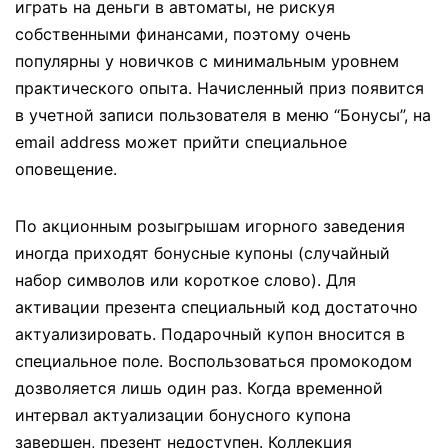
играть на деньги в автоматы, не рискуя
собственными финансами, поэтому очень
популярны у новичков с минимальным уровнем
практического опыта. Начисленный приз появится
в учетной записи пользователя в меню “Бонусы”, на
email address может прийти специальное
оповещение.
По акционным розыгрышам игорного заведения
иногда приходят бонусные купоны (случайный
набор символов или короткое слово). Для
активации презента специальный код достаточно
актуализировать. Подарочный купон вносится в
специальное поле. Воспользоваться промокодом
дозволяется лишь один раз. Когда временной
интервал актуализации бонусного купона
завершен, презент недоступен. Коллекция