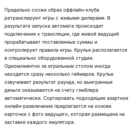
Предельно схоже образ оффлайн-клуба
ретранслируют игры с живыми дилерами. В
результате запуска автомата происходит
подключение к трансляции, где живой ведущий
прорабатывает поставленные суммы и
контролирует правила игры. Крупье располагается
в специально оборудованной студии.
Одномоментно за игральным столом иногда
находится сразу несколько геймеров. Крупье
озвучивает результат раунда, но выигранные
деньги оказываются на счету гэмблера
автоматически. Сортировать подходящее азартное
онлайн-развлечение предлагается на основе
карточки с фото ведущего, которая размещена на
заставке каждого эмулятора.