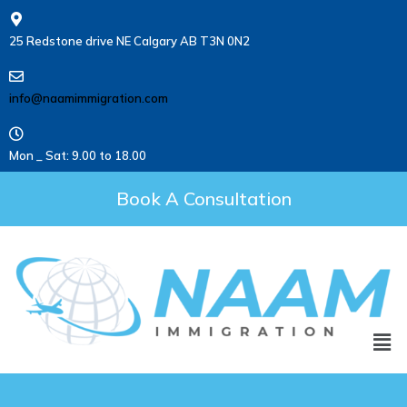
25 Redstone drive NE Calgary AB T3N 0N2
info@naamimmigration.com
Mon _ Sat: 9.00 to 18.00
Book A Consultation