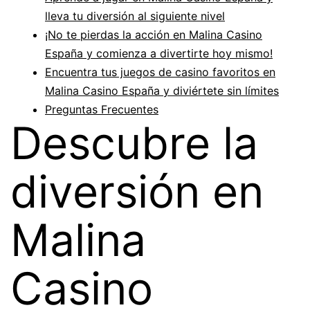
lleva tu diversión al siguiente nivel
¡No te pierdas la acción en Malina Casino
España y comienza a divertirte hoy mismo!
Encuentra tus juegos de casino favoritos en
Malina Casino España y diviértete sin límites
Preguntas Frecuentes
Descubre la
diversión en
Malina
Casino