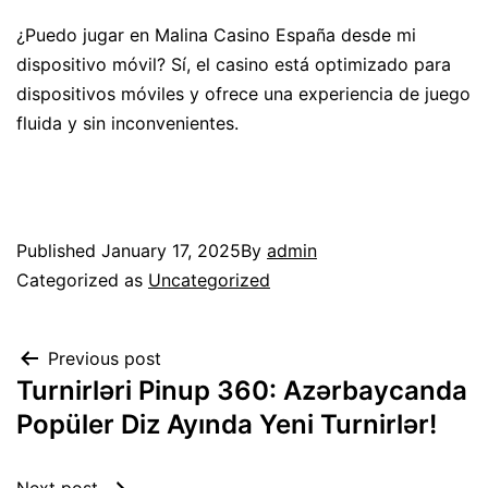
¿Puedo jugar en Malina Casino España desde mi
dispositivo móvil? Sí, el casino está optimizado para
dispositivos móviles y ofrece una experiencia de juego
fluida y sin inconvenientes.
Published
January 17, 2025
By
admin
Categorized as
Uncategorized
Previous post
Turnirləri Pinup 360: Azərbaycanda
Popüler Diz Ayında Yeni Turnirlər!