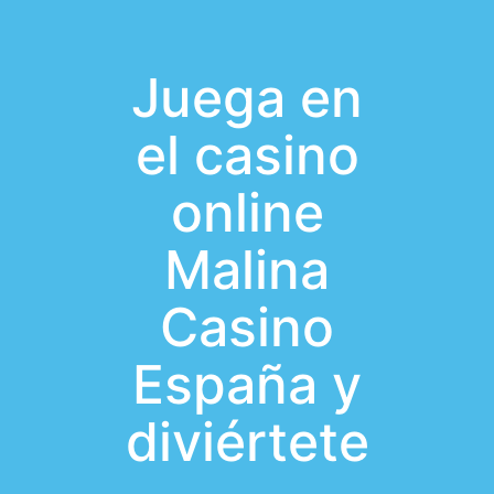
Juega en
el casino
online
Malina
Casino
España y
diviértete