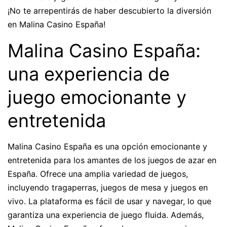
¡No te arrepentirás de haber descubierto la diversión
en Malina Casino España!
Malina Casino España:
una experiencia de
juego emocionante y
entretenida
Malina Casino España es una opción emocionante y
entretenida para los amantes de los juegos de azar en
España. Ofrece una amplia variedad de juegos,
incluyendo tragaperras, juegos de mesa y juegos en
vivo. La plataforma es fácil de usar y navegar, lo que
garantiza una experiencia de juego fluida. Además,