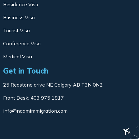
Residence Visa
Business Visa
Tourist Visa
Conference Visa
Medical Visa
Get in Touch
25 Redstone drive NE Calgary AB T3N 0N2
Front Desk: 403 975 1817
info@naamimmigration.com