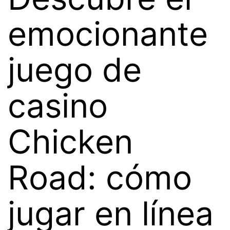
emocionante
juego de
casino
Chicken
Road: cómo
jugar en línea