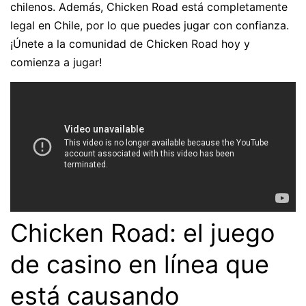
chilenos. Además, Chicken Road está completamente
legal en Chile, por lo que puedes jugar con confianza.
¡Únete a la comunidad de Chicken Road hoy y
comienza a jugar!
Chicken Road: el juego
de casino en línea que
está causando