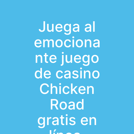
Juega al
emociona
nte juego
de casino
Chicken
Road
gratis en