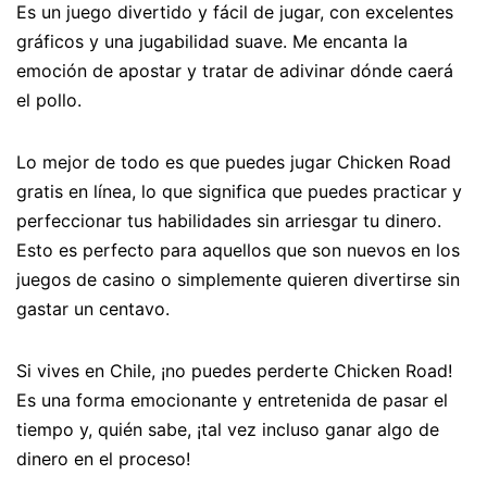
Es un juego divertido y fácil de jugar, con excelentes
gráficos y una jugabilidad suave. Me encanta la
emoción de apostar y tratar de adivinar dónde caerá
el pollo.
Lo mejor de todo es que puedes jugar Chicken Road
gratis en línea, lo que significa que puedes practicar y
perfeccionar tus habilidades sin arriesgar tu dinero.
Esto es perfecto para aquellos que son nuevos en los
juegos de casino o simplemente quieren divertirse sin
gastar un centavo.
Si vives en Chile, ¡no puedes perderte Chicken Road!
Es una forma emocionante y entretenida de pasar el
tiempo y, quién sabe, ¡tal vez incluso ganar algo de
dinero en el proceso!