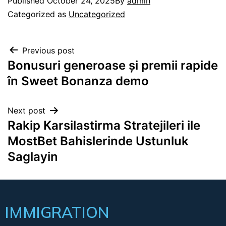
Published
October 24, 2025
By
admin
Categorized as
Uncategorized
Previous post
Bonusuri generoase și premii rapide
în Sweet Bonanza demo
Next post
Rakip Karsilastirma Stratejileri ile
MostBet Bahislerinde Ustunluk
Saglayin
IMMIGRATION