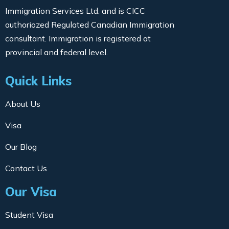
Immigration Services Ltd. and is CICC
authoriozed Regulated Canadian Immigration
consultant. Immigration is registered at
provincial and federal level.
Quick Links
About Us
Visa
Our Blog
Contact Us
Our Visa
Student Visa