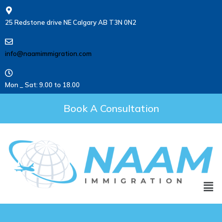
25 Redstone drive NE Calgary AB T3N 0N2
info@naamimmigration.com
Mon _ Sat: 9.00 to 18.00
Book A Consultation