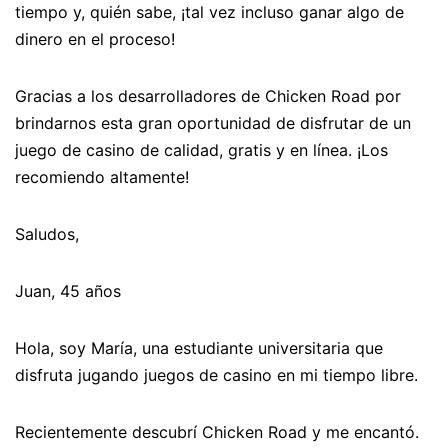
tiempo y, quién sabe, ¡tal vez incluso ganar algo de
dinero en el proceso!
Gracias a los desarrolladores de Chicken Road por
brindarnos esta gran oportunidad de disfrutar de un
juego de casino de calidad, gratis y en línea. ¡Los
recomiendo altamente!
Saludos,
Juan, 45 años
Hola, soy María, una estudiante universitaria que
disfruta jugando juegos de casino en mi tiempo libre.
Recientemente descubrí Chicken Road y me encantó.