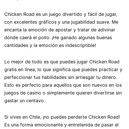
Chicken Road es un juego divertido y fácil de jugar,
con excelentes gráficos y una jugabilidad suave. Me
encanta la emoción de apostar y tratar de adivinar
dónde caerá el pollo. ¡He ganado algunas buenas
cantidades y la emoción es indescriptible!
Lo mejor de todo es que puedes jugar Chicken Road
gratis en línea, lo que significa que puedes practicar y
perfeccionar tus habilidades sin arriesgar tu dinero.
Esto es perfecto para aquellos que son nuevos en los
juegos de casino o simplemente quieren divertirse sin
gastar un centavo.
Si vives en Chile, ¡no puedes perderte Chicken Road!
Es una forma emocionante y entretenida de pasar el