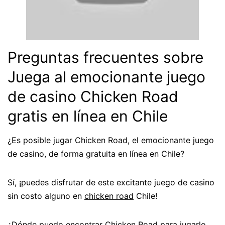
Preguntas frecuentes sobre
Juega al emocionante juego
de casino Chicken Road
gratis en línea en Chile
¿Es posible jugar Chicken Road, el emocionante juego
de casino, de forma gratuita en línea en Chile?
Sí, ¡puedes disfrutar de este excitante juego de casino
sin costo alguno en
chicken road
Chile!
¿Dónde puedo encontrar Chicken Road para jugarlo