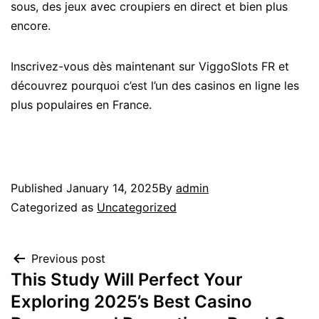
sous, des jeux avec croupiers en direct et bien plus
encore.
Inscrivez-vous dès maintenant sur ViggoSlots FR et
découvrez pourquoi c’est l’un des casinos en ligne les
plus populaires en France.
Published
January 14, 2025
By
admin
Categorized as
Uncategorized
Previous post
This Study Will Perfect Your
Exploring 2025’s Best Casino