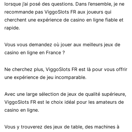
lorsque j’ai posé des questions. Dans l’ensemble, je ne
recommande pas ViggoSlots FR aux joueurs qui
cherchent une expérience de casino en ligne fiable et
rapide.
Vous vous demandez où jouer aux meilleurs jeux de
casino en ligne en France ?
Ne cherchez plus, ViggoSlots FR est là pour vous offrir
une expérience de jeu incomparable.
Avec une large sélection de jeux de qualité supérieure,
ViggoSlots FR est le choix idéal pour les amateurs de
casino en ligne.
Vous y trouverez des jeux de table, des machines à