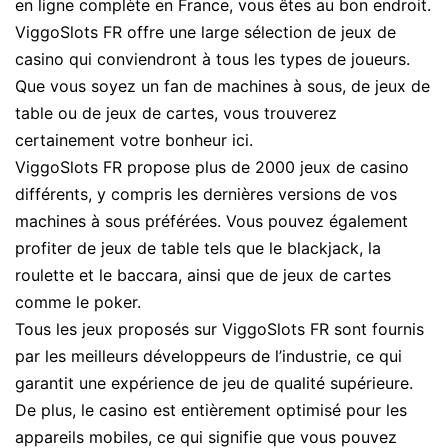
en ligne complète en France, vous êtes au bon endroit.
ViggoSlots FR offre une large sélection de jeux de
casino qui conviendront à tous les types de joueurs.
Que vous soyez un fan de machines à sous, de jeux de
table ou de jeux de cartes, vous trouverez
certainement votre bonheur ici.
ViggoSlots FR propose plus de 2000 jeux de casino
différents, y compris les dernières versions de vos
machines à sous préférées. Vous pouvez également
profiter de jeux de table tels que le blackjack, la
roulette et le baccara, ainsi que de jeux de cartes
comme le poker.
Tous les jeux proposés sur ViggoSlots FR sont fournis
par les meilleurs développeurs de l’industrie, ce qui
garantit une expérience de jeu de qualité supérieure.
De plus, le casino est entièrement optimisé pour les
appareils mobiles, ce qui signifie que vous pouvez