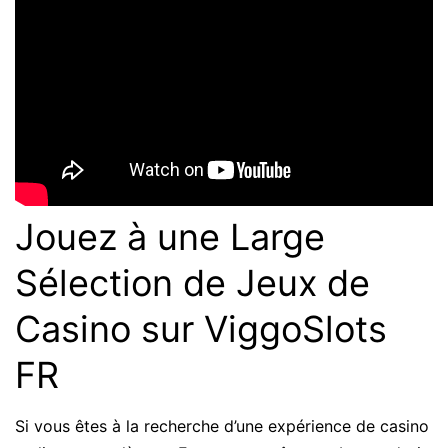
Jouez à une Large
Sélection de Jeux de
Casino sur ViggoSlots
FR
Si vous êtes à la recherche d’une expérience de casino