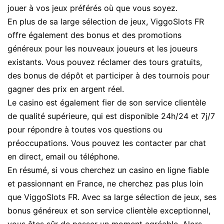
jouer à vos jeux préférés où que vous soyez.
En plus de sa large sélection de jeux, ViggoSlots FR
offre également des bonus et des promotions
généreux pour les nouveaux joueurs et les joueurs
existants. Vous pouvez réclamer des tours gratuits,
des bonus de dépôt et participer à des tournois pour
gagner des prix en argent réel.
Le casino est également fier de son service clientèle
de qualité supérieure, qui est disponible 24h/24 et 7j/7
pour répondre à toutes vos questions ou
préoccupations. Vous pouvez les contacter par chat
en direct, email ou téléphone.
En résumé, si vous cherchez un casino en ligne fiable
et passionnant en France, ne cherchez pas plus loin
que ViggoSlots FR. Avec sa large sélection de jeux, ses
bonus généreux et son service clientèle exceptionnel,