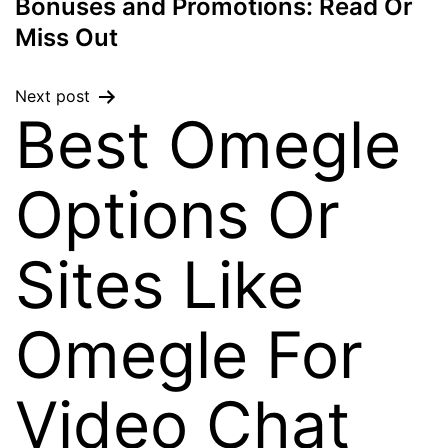
Bonuses and Promotions: Read Or
Miss Out
Next post
Best Omegle
Options Or
Sites Like
Omegle For
Video Chat