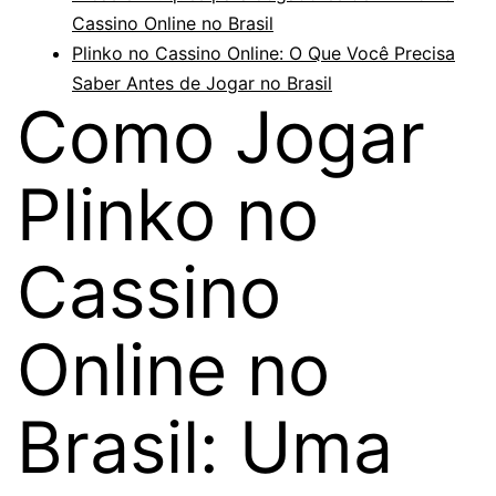
Cassino Online no Brasil
Plinko no Cassino Online: O Que Você Precisa
Saber Antes de Jogar no Brasil
Como Jogar
Plinko no
Cassino
Online no
Brasil: Uma