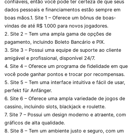
confiáveis, então você pode ter certeza de que seus
dados pessoais e financiamentos estão sempre em
boas mãos.1. Site 1 – Oferece um bônus de boas-
vindas de até R$ 1.000 para novos jogadores.
2. Site 2 – Tem uma ampla gama de opções de
pagamento, incluindo Boleto Bancário e PIX.
3. Site 3 – Possui uma equipe de suporte ao cliente
amigável e profissional, disponível 24/7.
4. Site 4 – Oferece um programa de fidelidade em que
você pode ganhar pontos e trocar por recompensas.
5. Site 5 – Tem uma interface intuitiva e fácil de usar,
perfekt für Anfänger.
6. Site 6 – Oferece uma ampla variedade de jogos de
cassino, incluindo slots, blackjack e roulette.
7. Site 7 – Possui um design moderno e atraente, com
gráficos de alta qualidade.
8. Site 8 – Tem um ambiente justo e seguro, com um