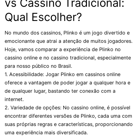
vs Cassino Tradicional:
Qual Escolher?
No mundo dos cassinos, Plinko é um jogo divertido e
emocionante que atrai a atenção de muitos jogadores.
Hoje, vamos comparar a experiência de Plinko no
cassino online e no cassino tradicional, especialmente
para nosso público no Brasil.
1. Acessibilidade: Jogar Plinko em cassinos online
oferece a vantagem de poder jogar a qualquer hora e
de qualquer lugar, bastando ter conexão com a
internet.
2. Variedade de opções: No cassino online, é possível
encontrar diferentes versões de Plinko, cada uma com
suas próprias regras e características, proporcionando
uma experiência mais diversificada.