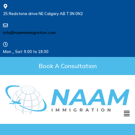
25 Redstone drive NE Calgary AB T3N 0N2
info@naamimmigration.com
Mon _ Sat: 9.00 to 18.00
Book A Consultation