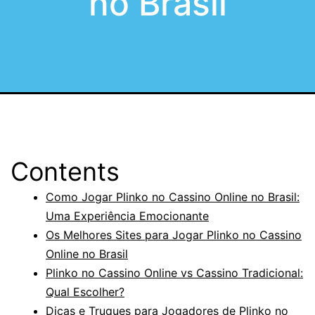
no Brasil
Contents
Como Jogar Plinko no Cassino Online no Brasil:
Uma Experiência Emocionante
Os Melhores Sites para Jogar Plinko no Cassino
Online no Brasil
Plinko no Cassino Online vs Cassino Tradicional:
Qual Escolher?
Dicas e Truques para Jogadores de Plinko no