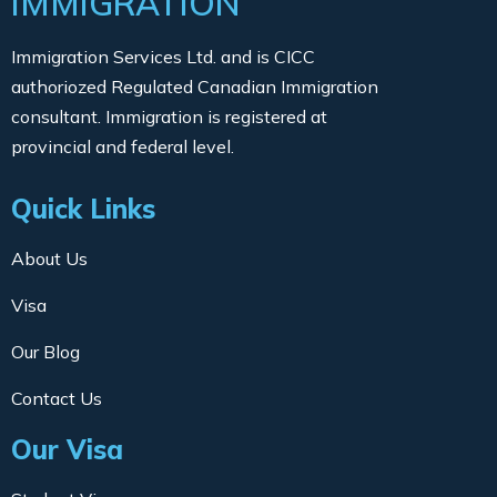
IMMIGRATION
Immigration Services Ltd. and is CICC
authoriozed Regulated Canadian Immigration
consultant. Immigration is registered at
provincial and federal level.
Quick Links
About Us
Visa
Our Blog
Contact Us
Our Visa