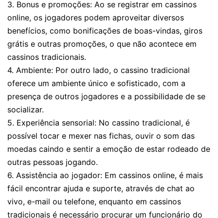
3. Bonus e promoções: Ao se registrar em cassinos
online, os jogadores podem aproveitar diversos
benefícios, como bonificações de boas-vindas, giros
grátis e outras promoções, o que não acontece em
cassinos tradicionais.
4. Ambiente: Por outro lado, o cassino tradicional
oferece um ambiente único e sofisticado, com a
presença de outros jogadores e a possibilidade de se
socializar.
5. Experiência sensorial: No cassino tradicional, é
possível tocar e mexer nas fichas, ouvir o som das
moedas caindo e sentir a emoção de estar rodeado de
outras pessoas jogando.
6. Assistência ao jogador: Em cassinos online, é mais
fácil encontrar ajuda e suporte, através de chat ao
vivo, e-mail ou telefone, enquanto em cassinos
tradicionais é necessário procurar um funcionário do