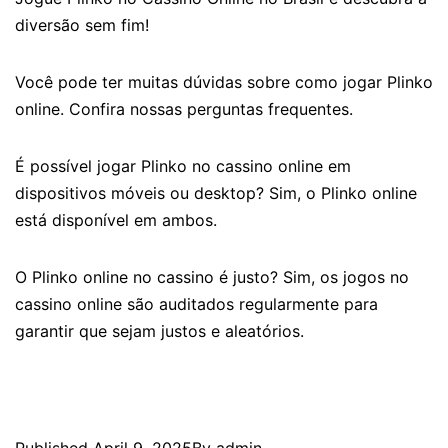
diversão sem fim!
Você pode ter muitas dúvidas sobre como jogar Plinko
online. Confira nossas perguntas frequentes.
É possível jogar Plinko no cassino online em
dispositivos móveis ou desktop? Sim, o Plinko online
está disponível em ambos.
O Plinko online no cassino é justo? Sim, os jogos no
cassino online são auditados regularmente para
garantir que sejam justos e aleatórios.