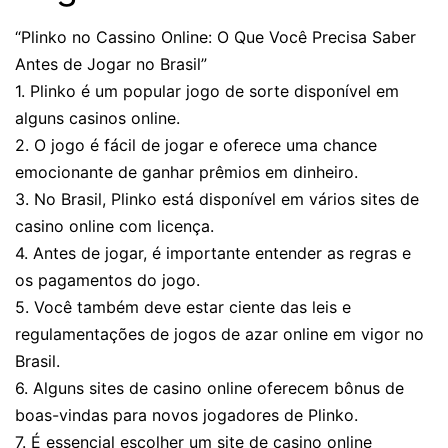
“Plinko no Cassino Online: O Que Você Precisa Saber
Antes de Jogar no Brasil”
1. Plinko é um popular jogo de sorte disponível em
alguns casinos online.
2. O jogo é fácil de jogar e oferece uma chance
emocionante de ganhar prêmios em dinheiro.
3. No Brasil, Plinko está disponível em vários sites de
casino online com licença.
4. Antes de jogar, é importante entender as regras e
os pagamentos do jogo.
5. Você também deve estar ciente das leis e
regulamentações de jogos de azar online em vigor no
Brasil.
6. Alguns sites de casino online oferecem bônus de
boas-vindas para novos jogadores de Plinko.
7. É essencial escolher um site de casino online