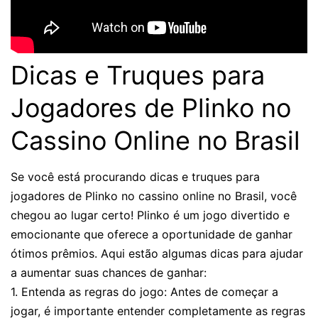
Dicas e Truques para
Jogadores de Plinko no
Cassino Online no Brasil
Se você está procurando dicas e truques para
jogadores de Plinko no cassino online no Brasil, você
chegou ao lugar certo! Plinko é um jogo divertido e
emocionante que oferece a oportunidade de ganhar
ótimos prêmios. Aqui estão algumas dicas para ajudar
a aumentar suas chances de ganhar:
1. Entenda as regras do jogo: Antes de começar a
jogar, é importante entender completamente as regras