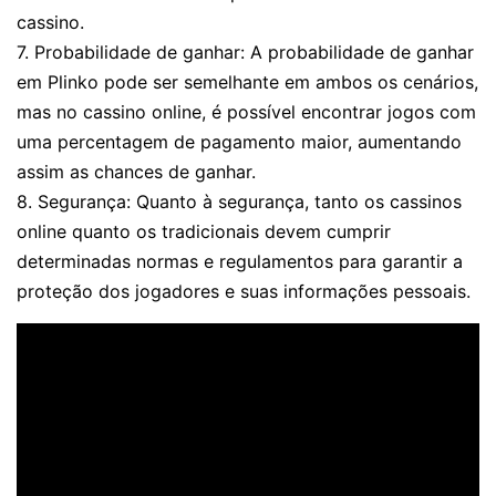
cassino.
7. Probabilidade de ganhar: A probabilidade de ganhar
em Plinko pode ser semelhante em ambos os cenários,
mas no cassino online, é possível encontrar jogos com
uma percentagem de pagamento maior, aumentando
assim as chances de ganhar.
8. Segurança: Quanto à segurança, tanto os cassinos
online quanto os tradicionais devem cumprir
determinadas normas e regulamentos para garantir a
proteção dos jogadores e suas informações pessoais.