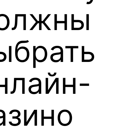
олжны
ыбрать
нлайн-
азино