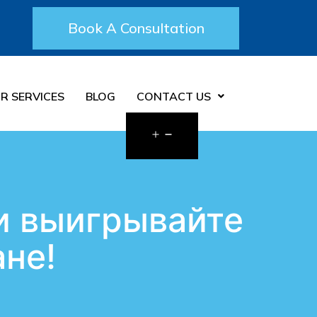
Book A Consultation
R SERVICES
BLOG
CONTACT US
 и выигрывайте
не!