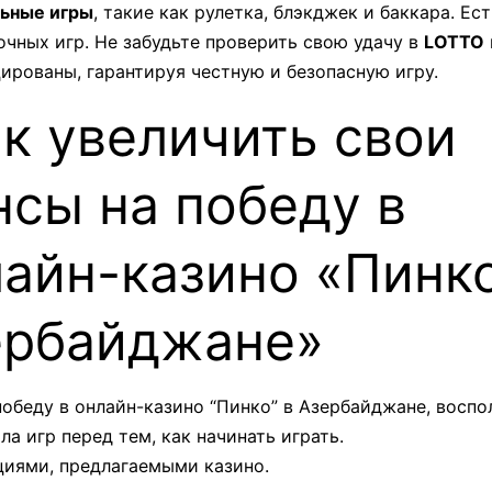
льные игры
, такие как рулетка, блэкджек и баккара. Е
очных игр. Не забудьте проверить свою удачу в
LOTTO
ированы, гарантируя честную и безопасную игру.
к увеличить свои
сы на победу в
айн-казино «Пинко
ербайджане»
победу в онлайн-казино “Пинко” в Азербайджане, восп
а игр перед тем, как начинать играть.
циями, предлагаемыми казино.