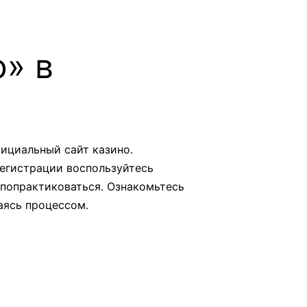
» в
фициальный сайт казино.
егистрации воспользуйтесь
 попрактиковаться. Ознакомьтесь
аясь процессом.