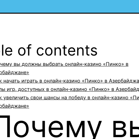
le of contents
чему вы должны выбрать онлайн-казино «Пинко» в
рбайджане»
к начать играть в онлайн-казино «Пинко» в Азербайдж
пы игр, доступных в онлайн-казино «Пинко» в Азербай
к увеличить свои шансы на победу в онлайн-казино «П
рбайджане»
Почему в