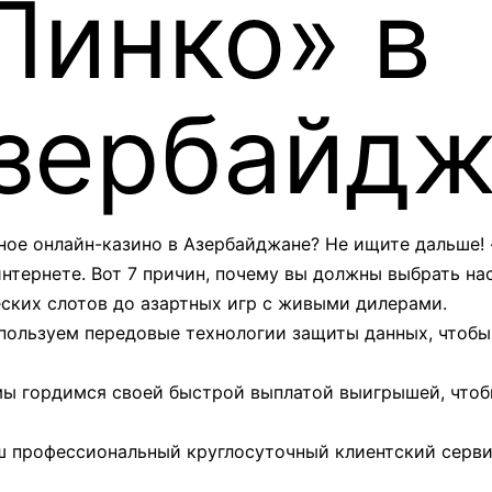
Пинко» в
зербайдж
ное онлайн-казино в Азербайджане? Не ищите дальше!
нтернете. Вот 7 причин, почему вы должны выбрать нас
ческих слотов до азартных игр с живыми дилерами.
спользуем передовые технологии защиты данных, чтобы
мы гордимся своей быстрой выплатой выигрышей, чтоб
аш профессиональный круглосуточный клиентский серви