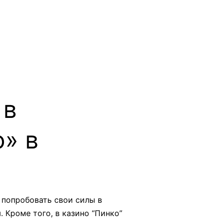
 в
» в
 попробовать свои силы в
и
. Кроме того, в казино “Пинко”