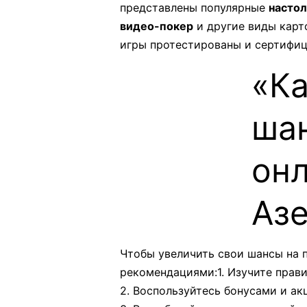
представлены популярные
насто
видео-покер
и другие виды карт
игры протестированы и сертифиц
«Ка
шан
онл
Аз
Чтобы увеличить свои шансы на 
рекомендациями:1. Изучите правил
2. Воспользуйтесь бонусами и ак