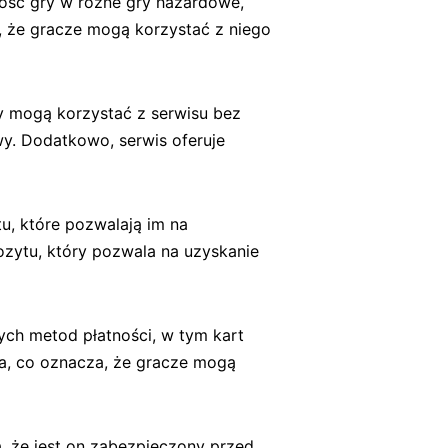
wość gry w różne gry hazardowe,
za, że gracze mogą korzystać z niego
cy mogą korzystać z serwisu bez
y. Dodatkowo, serwis oferuje
, które pozwalają im na
zytu, który pozwala na uzyskanie
nych metod płatności, w tym kart
ta, co oznacza, że gracze mogą
, że jest on zabezpieczony przed