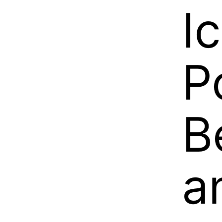
I
P
B
a