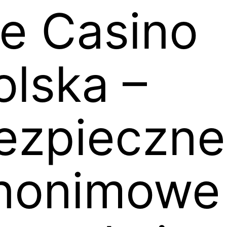
ce Casino
olska –
ezpieczne 
nonimowe