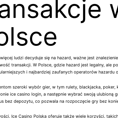
ransakcje 
olsce
więcej ludzi decyduje się na hazard, ważne jest znalezien
ść transakcji. W Polsce, gdzie hazard jest legalny, ale 
larniejszych i najbardziej zaufanych operatorów hazardu o
entom szeroki wybór gier, w tym rulety, blackjacka, poker, 
onie ice casino login, a następnie wybrać swoją ulubioną 
nus bez depozytu, co pozwala na rozpoczęcie gry bez koni
ci, Ice Casino Polska oferuje także wiele korzyści, takic