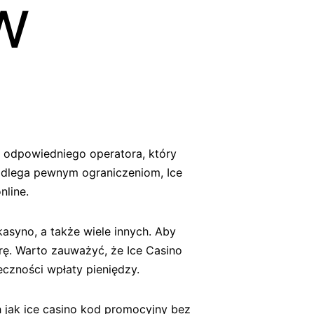
w
ie odpowiedniego operatora, który
podlega pewnym ograniczeniom, Ice
nline.
kasyno, a także wiele innych. Aby
grę. Warto zauważyć, że Ice Casino
eczności wpłaty pieniędzy.
h jak ice casino kod promocyjny bez