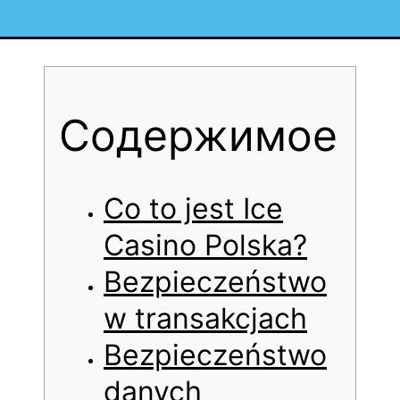
Содержимое
Co to jest Ice
Casino Polska?
Bezpieczeństwo
w transakcjach
Bezpieczeństwo
danych