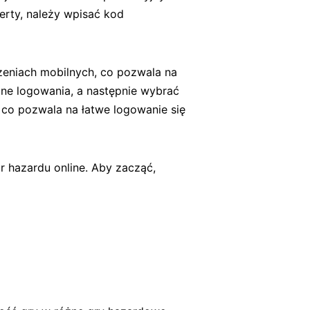
erty, należy wpisać kod
zeniach mobilnych, co pozwala na
ane logowania, a następnie wybrać
, co pozwala na łatwe logowanie się
r hazardu online. Aby zacząć,