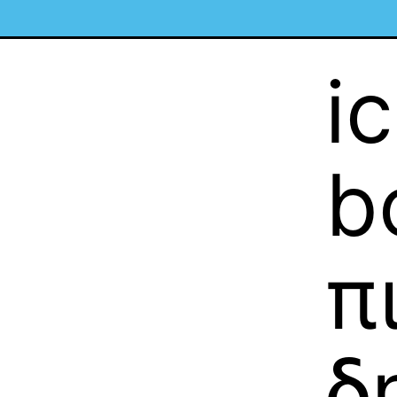
i
b
π
δ