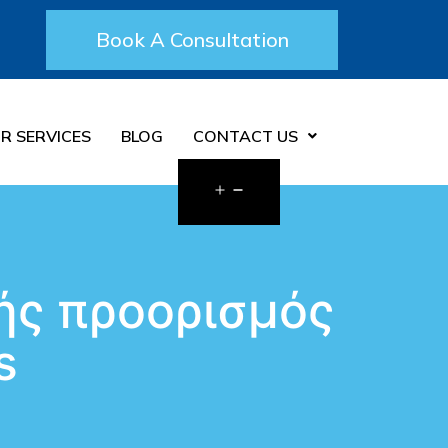
Book A Consultation
R SERVICES
BLOG
CONTACT US
λής προορισμός
s