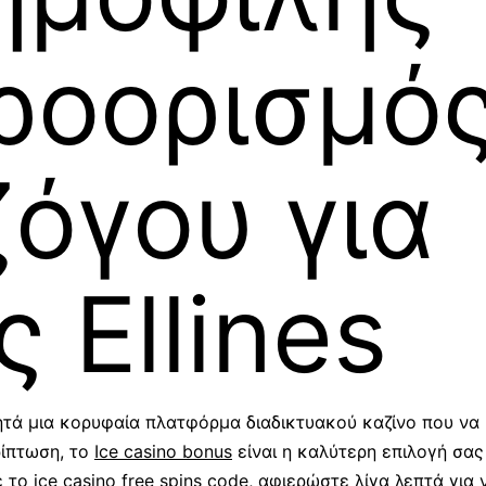
ροορισμό
ζόγου για
ς Ellines
τά μια κορυφαία πλατφόρμα διαδικτυακού καζίνο που να κ
ρίπτωση, το
Ice casino bonus
είναι η καλύτερη επιλογή σας 
ε το ice casino free spins code, αφιερώστε λίγα λεπτά για