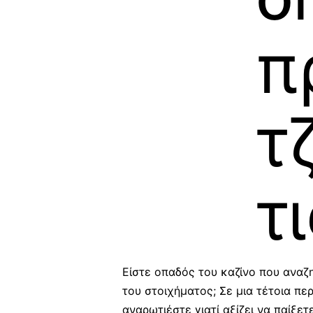
π
τ
τι
Είστε οπαδός του καζίνο που αναζη
του στοιχήματος; Σε μια τέτοια πε
αναρωτιέστε γιατί αξίζει να παίξετ