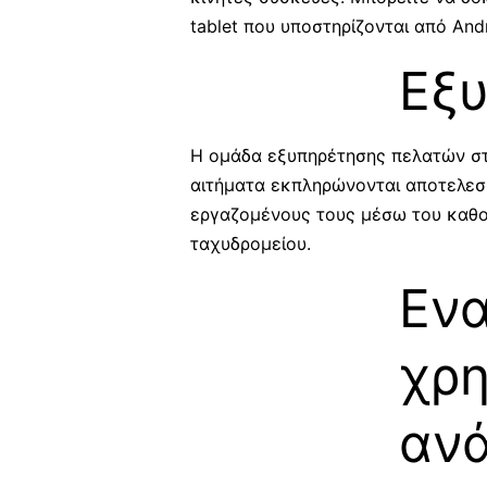
tablet που υποστηρίζονται από Andr
Εξ
Η ομάδα εξυπηρέτησης πελατών στο 
αιτήματα εκπληρώνονται αποτελεσμ
εργαζομένους τους μέσω του καθο
ταχυδρομείου.
Ενα
χρη
αν