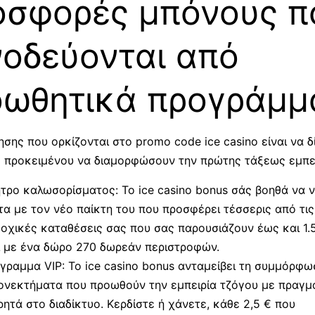
οσφορές μπόνους π
οδεύονται από
οωθητικά προγράμμ
σης που ορκίζονται στο promo code ice casino είναι να 
ς προκειμένου να διαμορφώσουν την πρώτης τάξεως εμπει
ητρο καλωσορίσματος: Το ice casino bonus σάς βοηθά να 
τα με τον νέο παίκτη του που προσφέρει τέσσερις από τι
δοχικές καταθέσεις σας που σας παρουσιάζουν έως και 1
ί με ένα δώρο 270 δωρεάν περιστροφών.
γραμμα VIP: Το ice casino bonus ανταμείβει τη συμμόρφω
ονεκτήματα που προωθούν την εμπειρία τζόγου με πραγμ
ρητά στο διαδίκτυο. Κερδίστε ή χάνετε, κάθε 2,5 € που