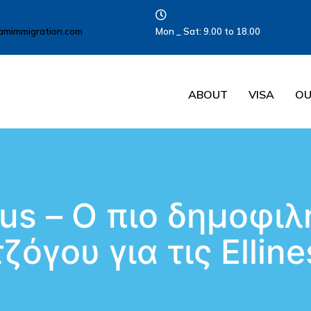
amimmigration.com
Mon _ Sat: 9.00 to 18.00
ABOUT
VISA
OU
nus – Ο πιο δημοφι
τζόγου για τις Elline