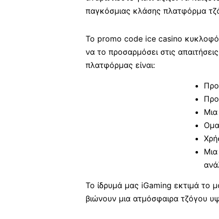
παγκόσμιας κλάσης πλατφόρμα τζ
Το promo code ice casino κυκλοφόρ
να το προσαρμόσει στις απαιτήσει
πλατφόρμας είναι:
Προ
Προ
Μια
Ομα
Χρή
Μια
ανά
Το ίδρυμά μας iGaming εκτιμά το μό
βιώνουν μια ατμόσφαιρα τζόγου υψ