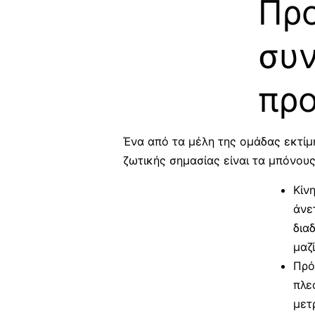
Πρ
συν
πρ
Ένα από τα μέλη της ομάδας εκτίμη
ζωτικής σημασίας είναι τα μπόνου
Κίν
άνε
δια
μαζ
Πρό
πλε
μετ