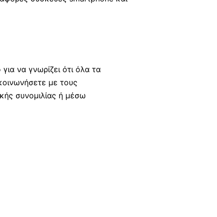
για να γνωρίζει ότι όλα τα
ικοινωνήσετε με τους
κής συνομιλίας ή μέσω