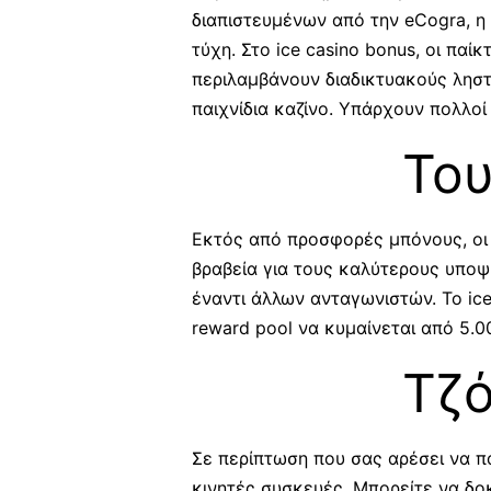
διαπιστευμένων από την eCogra, η 
τύχη. Στο ice casino bonus, οι πα
περιλαμβάνουν διαδικτυακούς ληστέ
παιχνίδια καζίνο. Υπάρχουν πολλοί
Το
Εκτός από προσφορές μπόνους, οι
βραβεία για τους καλύτερους υποψή
έναντι άλλων ανταγωνιστών. Το ice
reward pool να κυμαίνεται από 5.
Τζό
Σε περίπτωση που σας αρέσει να π
κινητές συσκευές. Μπορείτε να δο