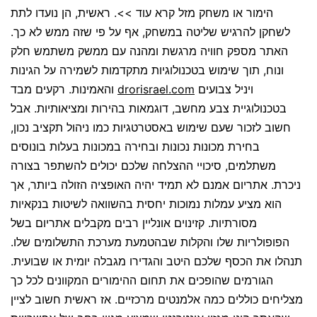
הימור או משחק מזל קרא עוד >>. ראשית, הן נועדו לתת
לשחקן להרגיש שליטה במשחק, אף על פי שזה ממש לא כך.
האתר מספק חוויה מרגשת ומהנה עם ממשק משתמש חלק
ונוח, תוך שימוש בטכנולוגיות מתקדמות לשמירה על הגינות
ויניל צבועים
drorisrael.com
והאמינות. רקעים מבד
בטכנולוגיית צבע מחשב, דוגמאות בהירות ומציאותיות. אבל
חשוב לזכור שעם שימוש באסטרטגיות כמו ניהול תקציב נכון,
בחירת מכונות נכונות ובחירה במכונות בעלות בונוסים
משתלמים, סיכויי ההצלחה שלכם יכולים להשתפר בצורה
ניכרת. אתריום אמנם לא תמיד יהיה האופציה הזולה ביותר, אך
הוא מציע עמלות נמוכות יחסית בהשוואה לשיטות בנקאיות
מסורתיות. קזינוים אונליין רבים מקבלים אתריום בשל
הפופולריות שלו והקלות שבהטמעת מערכת התשלומים שלו.
תנהלו את הכסף שלכם היטב והגדירו מגבלה יומית או שבועית.
הגורמים שהופכים את תחום ההימורים המקוונים לכל כך
מצליחים כוללים כמה אלמנטים מרכזיים. אז ראשית חשוב לציין