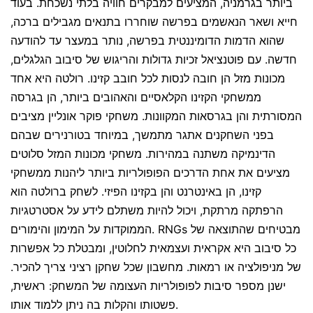
ביותר בגרמניה, המציעים למבקרים חוויה בלתי נשכחת. בעוד
חייא ושאר הנאשמים בפרשה שוחררו בתנאים מגבילים ברכה,
שהוא הדמות הדומיננטית בפרשה, נותר במעצר עד להודעה
חדשה. עם פוטנציאל זכיות גדולות והריגוש של סיבוב הגלגלים,
מכונות מזל הן חובה לנסות לכל חובב קזינו. רולטה היא אחד
ממשחקי הקזינו הקלאסיים והאהובים ביותר, הן בגרסה
המסורתית והן בגרסאות המקוונות. משחקי פוקר אונליין מציבים
בפני השחקנים אתגר מתמשך, במיוחד בטורנירים שבהם
הדינמיקה משתנה במהירות. משחקי מכונות המזל סלוטים
מציעים את אחת הדרכים הפופולריות ביותר ליהנות ממשחקי
קזינו, הן באינטרנט והן בקזינו הפיזי. לשחק ברולטה הוא
הרפתקה מרתקת, ויכול להיות משתלם לידע על אסטרטגיות
הממוקדות על המימון והימורים. RNGs מבטיחים שהתוצאה של
כל סיבוב היא אקראית ועצמאית לחלוטין, ומבטלת כל אפשרות
של מניפולציה או רמאות. מחשבון שכל שחקן רציני צריך להכיר.
ישנן מספר סיבות לפופולריות העצומה של המשחק: ראשית,
פשטותו והקלות בה ניתן ללמוד אותו.