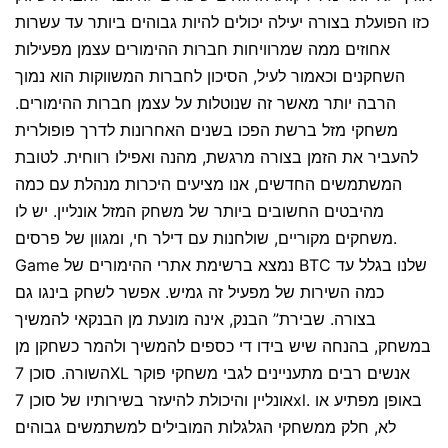
כזו הפועלת בצורה יעילה יכולים להיות גבוהים ביותר עד עשרות
אחוזים ממה שמרוויחות חברות ההימורים עצמן מפעילות
השחקנים וכאמור לעיל, הסיכון לחברות המשווקות הוא נמוך
הרבה יותר מאשר זה שנוטלות על עצמן חברות ההימורים.
משחקי מזל ברשת הפכו בשנים האחרונות לדרך פופולרית
להעביר את הזמן בצורה מרגשת, מהנה ואפילו רווחית. לטובת
המשתמשים החדשים, אנו מציעים היכרות מנהלת עם כמה
מהיבטים החשובים ביותר של משחק המזל אונליין. יש לו
משחקים מקוריים, שולחנות עם דילר חי, ומגוון של פרסים.
Game נמצא ברשימת אתרי ההימורים של BTC שלנו בגלל עד
כמה השירות של מפעיל זה גמיש. אפשר לשחק בינגו גם
בצורה. שבירת” הבנק, אינה מונעת מן הבנקאי להמשיך
במשחק, בהנחה שיש בידו די כספים להמשיך ולהמר כשחקן מן
השורה. סוכן 7XL אנשים רבים מתעניינים לגבי משחקי פוקר
אונליין והיכולת להיעזר בשירותיו של סוכן 7xl. באופן מפתיע או
לא, חלק ממשחקי הגלגלות המובילים למשתמשים גבוהים