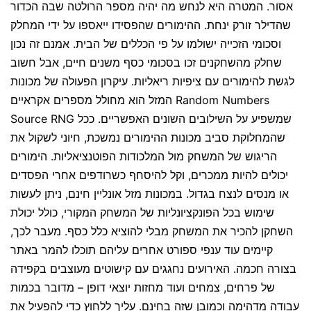
אסור. המטרה היא לנחש מה יהיה מספר הרולטה שבה הכדור
שהדילר זורק ינחת. ההימורים שהפסידו ייאספו על ידי המחלק
וסכומי הזכייה ישולמו על פי הכללים של הבית. אמנם זה נכון
שחלק מהשחקנים זכו בסכומי כסף משנים חיים, אבל חשוב
לגשת להימורים עם ציפיות ריאליות. עיקרון הפעולה של מכונות
המזל הוא מחולל מספרים אקראיים Random Numbers
Source RNG שמשפיע על השילובים השונים האפשריים. ככל
שהמחלוקת סביב מכונות ההימורים נמשכת, חיוני לשקול את
הריגוש של המשחק מול המלכודות הפוטנציאליות. הימורים
יכולים להיות ממכרים, וקל להיסחף כשרודפים אחרי הפסדים
או מנסים לנצח בגדול. במכונות מזל אונליין חינם, ניתן לעשות
שימוש בכל הפונקציונליות של המשחק המקורי, כולל יכולת
השחקן להכיר את המשחק מבלי להוציא כלל כסף. מעבר לכך,
קיימים עוד ענפי ספורט אחרים עליהם תוכלו להמר באתר
בצורה חכמה. האירועים נחגגים עם קישוטים מעוצבים בקפידה
של פרחים, צמחים ועוד מחזות יוצאי דופן – מדובר בכמות
עבודה מדהימה וכמובן שזה בחינם. עליך ללחוץ כדי להפעיל את