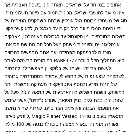
אהובים במיוחד על ישראלים. האתר הינו בשפה העברית אך
אינו מיועד לתושבי ישראל. מכונות המזל עם פיזור תשלומים הן
סוג של משחקי מכונות מזל אונליין שבהם השחקנים מנצחים על
ידי נחיתת סמלי פיזור בכל מקום על הגלגלים, ללא קשר לקווי
תשלום מסורתיים. מן הקונסול עד לגבולות האינטרנט, מאבקים
אינטליגנטיים ומיומנות משחק מעל הכל הם מה שתופס את.
מוכנים להרפתקה מפחידה. אם אתם מחפשים להרוויח
בהימורים הרשמה לאתר RABET777 היא התהליך הקל ביותר
לעשות את זה. יישומו של בלוקצ’יין מאפשר לנו להבטיח
לשחקנים שפע נפוח של התפעולי, עמידה בסטנדרטים גבוהים
של הגנת מידע ובנוסף אינטראקציה מעמיקה ונמשכת יותר
במשחק. בשנות השלושים והארבעים של המאה ה 20 פעל על
שפת הים בבת גלים בניין מפואר, שנודע כ”קזינו”, אשר שימש
את המעמד הגבוה והקצינים הבריטיים. למרות שהוא נחשב
לוותיק באזור, Magic Planet Vestec מתאפיין בעיצוב מודרני
ואווירה מזמינה. בארץ מצפה הטוטו להכנסה של 100 מיליון