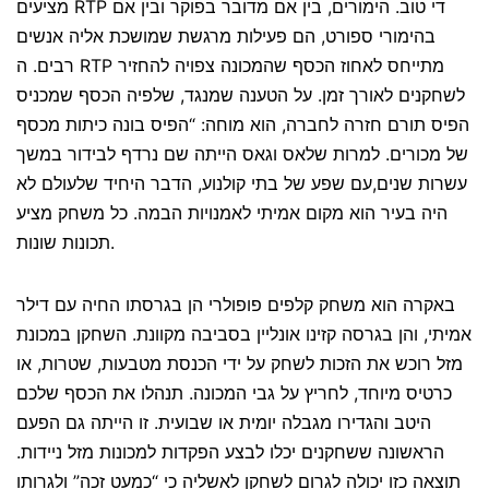
מציעים RTP די טוב. הימורים, בין אם מדובר בפוקר ובין אם
בהימורי ספורט, הם פעילות מרגשת שמושכת אליה אנשים
רבים. ה RTP מתייחס לאחוז הכסף שהמכונה צפויה להחזיר
לשחקנים לאורך זמן. על הטענה שמנגד, שלפיה הכסף שמכניס
הפיס תורם חזרה לחברה, הוא מוחה: “הפיס בונה כיתות מכסף
של מכורים. למרות שלאס וגאס הייתה שם נרדף לבידור במשך
עשרות שנים,עם שפע של בתי קולנוע, הדבר היחיד שלעולם לא
היה בעיר הוא מקום אמיתי לאמנויות הבמה. כל משחק מציע
תכונות שונות.
באקרה הוא משחק קלפים פופולרי הן בגרסתו החיה עם דילר
אמיתי, והן בגרסה קזינו אונליין בסביבה מקוונת. השחקן במכונת
מזל רוכש את הזכות לשחק על ידי הכנסת מטבעות, שטרות, או
כרטיס מיוחד, לחריץ על גבי המכונה. תנהלו את הכסף שלכם
היטב והגדירו מגבלה יומית או שבועית. זו הייתה גם הפעם
הראשונה ששחקנים יכלו לבצע הפקדות למכונות מזל ניידות.
תוצאה כזו יכולה לגרום לשחקן לאשליה כי “כמעט זכה” ולגרותו