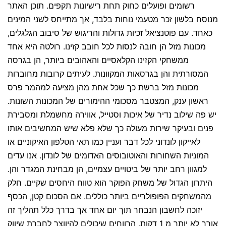
רשומים ופועלים כחוק תחת רישיונות תקפים. תוכן האתר
מנוסח בלשון זכר מטעמי נוחות בלבד, אך מתייחס לשני המינים
כאחד. עם פוטנציאל זכיות גדולות והריגוש של סיבוב הגלגלים,
מכונות מזל הן חובה לנסות לכל חובב קזינו. רולטה היא אחד
ממשחקי הקזינו הקלאסיים והאהובים ביותר, הן בגרסה
המסורתית והן בגרסאות המקוונות. לעיתים קרובות מחוברות
מכונות מזל ברשת כך שכל אחת מהן מציעה למהמר פרס
ראשון ענק, המצטבר מסכומי ההימורים של המכונות השונות.
יש פה שילוב נדיר של איכות וסטייל, אווירה מחשמלת ומסבירת
פנים ובעיקר שירות מעולה כך שלא פלא שיש המחשיבים אותו
לאייקון לונדוני לכל דבר ועניין כמו תאי הטלפון האיקוניים או
המוניות השחורות והאוטובוסים האדומים של לונדון. אנו עדים
למגוון רחב יותר של ביטויים עצמיים, הן מבחינת המגדר והן.
היתרון הגדול של משחק הפוקר הוא טווח היחסים שקיים. חלק
מהמשחקים הפופולריים ביותר כוללים. אם הסכום קטן, הכסף
יזוכה לחשבון הנבחר תוך יום אחד אך בדרך כלל תהליך זה
אורך לא יותר מ 1 דקות. הרווחים שיכולים להיווצר לחברת שיווק