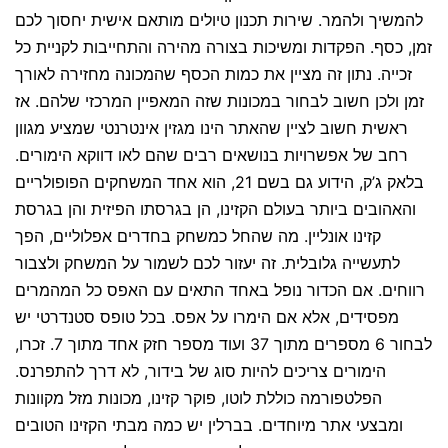
להמשיך ולהמר. שירות תכנון טיולים מותאם אישית יחסוך לכם
זמן, כסף. הפקדות ומשיכות בצורה מהירה והתחייבות לקניית כל
זכייה. נתון זה מציין את כמות הכסף שהמכונה מחזירה לאורך
זמן ולכן חשוב לבחור במכונות שזה המאפיין המרכזי שלהם. אז
ראשית חשוב לציין שהאתר הינו מגזין אינטרנטי שמציע מגוון
רחב של אפשרויות בנושאים רבים שהם לאו דווקא הימורים.
בלאק ג’ק, הידוע גם בשם 21, הוא אחד המשחקים הפופולריים
והאהובים ביותר בעולם הקזינו, הן בגרסתו הפיזית והן בגרסת
קזינו אונליין. מה שהחל כמשחק בחדרים אפלוליים, הפך
לתעשייה גלובלית. זה יעזור לכם לשמור על המשחק ולצבור
רווחים. אם הכדור נופל באחד התאים עם האפס כל המהמרים
מפסידים, אלא אם הימרו על אפס. בכל טופס סטנדרטי יש
לבחור 6 מספרים מתוך 37 ועוד מספר חזק אחד מתוך 7. זכרו,
הימורים צריכים להיות סוג של בידור, לא דרך להתפרנס.
הפלטפורמה כוללת לוטו, פוקר קזינו, מכונות מזל מקוונות
ומבצעי אתר מיוחדים. בברלין יש כמה מבתי הקזינו הטובים