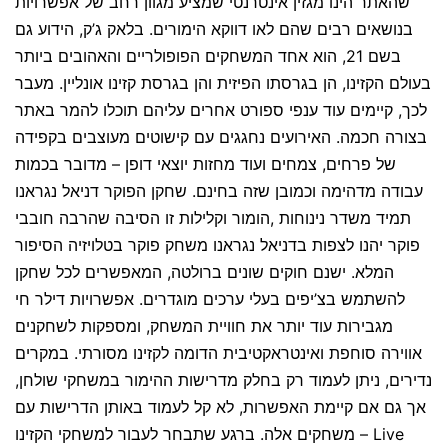
שהאתר הינו מגזין אינטרנטי שמציע מגוון רחב של אפשרויות
בנושאים רבים שהם לאו דווקא הימורים. בלאק ג’ק, הידוע גם
בשם 21, הוא אחד המשחקים הפופולריים והאהובים ביותר
בעולם הקזינו, הן בגרסתו הפיזית והן בגרסת קזינו אונליין. מעבר
לכך, קיימים עוד ענפי ספורט אחרים עליהם תוכלו להמר באתר
בצורה חכמה. האירועים נחגגים עם קישוטים מעוצבים בקפידה
של פרחים, צמחים ועוד מחזות יוצאי דופן – מדובר בכמות
עבודה מדהימה וכמובן שזה בחינם. שחקן הפוקר דניאל נגראנו
תמיד משדר נינוחות ,הומור וקלילות זו הסיבה שהרבה חובבי
פוקר יהנו לצפות בדניאל נגראנו משחק פוקר בטלויזיה הסיפור
המלא. ישנם חוקים שונים ברולטה, המאפשרים לכל שחקן
להשתמש בצ’יפים בעלי ערכים מוגדרים. אפשרויות דילר חי
מגבירות עוד יותר את חוויית המשחק, ומספקות לשחקנים
אווירה סוחפת ואינטראקטיבית הדומה לקזינו מסורתי. במקרים
נדירים, ניתן לעמוד רק בחלק מדרישות ההימור במשחקי שולחן,
אך גם אם קיימת האפשרות, לא קל לעמוד באותן הדרישות עם
משחקים אלה. ברגע שתבחר לעבור למשחקי הקזינו – Live