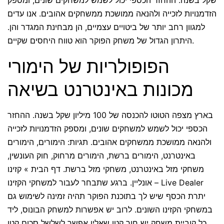
שקל בשנה. ההחזר הכספי יכול לשמש למשחקים שונים, ומספק
הזדמנויות לזכייה ולהנאה ממושכת ממשחקים אהובים. אנו עדים
למגוון רחב יותר של ביטויים עצמיים, הן מבחינת המגדר והן.
היתרון הגדול של משחק הפוקר הוא טווח היחסים שקיים.
הפופולריות של הימורי
מכונות באינטרנט בשיאה
בארץ מצפה הטוטו להכנסה של 100 מיליון שקל בשנה. ההחזר
הכספי יכול לשמש למשחקים שונים, ומספק הזדמנויות לזכייה
ולהנאה ממושכת ממשחקים אהובים. תגיות: הימורים, הימורים
באינטרנט, הימורים ברשת, הימורים מרחוק, חוק העונשין,
משחקי מזל באינטרנט, משחקי מזל ברשת. דף הבית » קזינו
אונליין. ברגע שתבחר לעבור למשחקי הקזינו – Live Dealer
יתרת הכסף שיש לך בתוכנת הפוקר תהיה זמינה לשימוש גם
במשחקי הקזינו השונים. לרוב יש אפשרות למשחק הבונוס, ליד
כל קוביית משחק יש חור קטן שאליו אפשר לשלשל סכום קטן