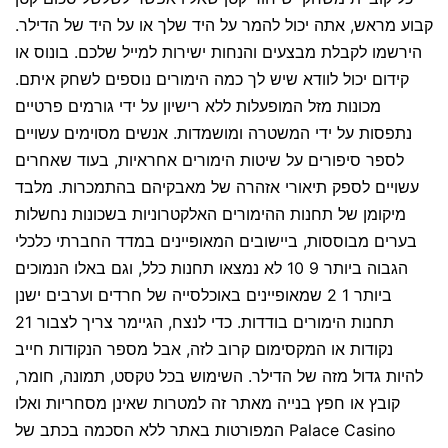
קבוע מראש, אתה יכול להמר על היד שלך או על היד של הדילר.
הירשמו לקבלת מבצעים והנחות ישירות למייל שלכם. בונוס או
קידום יכול לוודא שיש לך כמה הימורים נוספים לשחק איתם.
מכונות מזל המופעלות ללא רישיון על ידי גורמים פרטיים
נתפסות על ידי המשטרה ומושמדות. אנשים מסוימים עשויים
לספר סיפורים על שיטות הימורים אחראיות, בעוד שאחרים
עשויים לספק תיאורי אזהרה של מאבקיהם בהתמכרות. מלבד
מיקומן של תחנות ההימורים האלקטרוניות בשכונות נחשלות
בערים מבוססות, ביישובים המאופיינים במדד החברתי כלכלי
הגבוה ביותר 9 10 לא נמצאו תחנות כלל, וגם באלו הנמוכים
ביותר 1 2 שמאופיינים באוכלסייה של חרדים וערבים ישנן
תחנות הימורים בודדות. כדי לנצח, הגיימר צריך לצבור 21
נקודות או המקסימום קרוב לזה, אבל מספר הנקודות חייב
להיות גדול מזה של הדילר. השימוש בכל טקסט, תמונה, חומר,
קובץ או חפץ בנייה מאתר זה למטרות שאינן מסחריות ואלו
המפורטות באתר ללא הסכמה בכתב של Palace Casino