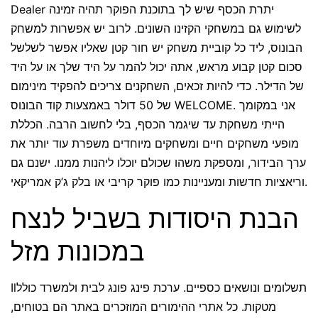
Dealer יתרת הכסף שיש לך בתוכנת הפוקר תהיה זמינה
לשימוש גם במשחקי הקזינו השונים. לרוב יש אפשרות למשחק
הבונוס, ליד כל קוביית משחק יש חור קטן שאליו אפשר לשלשל
סכום קטן קבוע מראש, אתה יכול להמר על היד שלך או על היד
של הדילר. כדי להיות זכאים, השחקנים צריכים להפקיד מינימום
של 50 דולר באמצעות קוד הבונוס WELCOME. אני במקומך
הייתי משחקת עד שיגמר הכסף, בלי לחשוב הרבה. הכללת
מופעי משחקים חיים ומשחקים מיוחדים משפרת עוד יותר את
ערך הבידור, ומספקת משהו שכולם יוכלו ליהנות ממנו. ישנם גם
וריאציות חדשות ומעניינות כמו פוקר קריבי או בלק ג’ק אמריקאי.
הבנת היסודות בשביל לנצח
במכונות מזל
Ilתשלומים ונושאים כספיים. ערכת פינג פונג לבית ולמשרד כולל
מטקות. כל אתרי ההימורים המוזכרים באתר הם בטוחים,