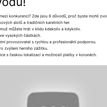
odů!
 mezi konkurencí? Zde jsou 6 důvodů, proč byste mohli zvol
ových slotů a tradičních karetních her.
muž můžete hrát v klidu kdekoliv a kdykoliv.
i ve vysokých částkách.
tní provozovatel s rychlou a profesionální podporou.
o zvýšení herního zážitku.
ce s českou lokalizací a možností platby v korunách.