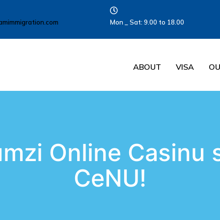
amimmigration.com
Mon _ Sat: 9.00 to 18.00
ABOUT
VISA
OU
umzi Online Casinu 
CeNU!