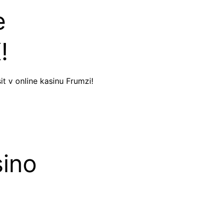
e
!
t v online kasinu Frumzi!
sino