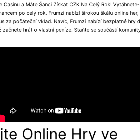
ne Casinu a Máte Šanci Získat CZK Na Celý Rok! Vytáhnete-
ancem po celý rok. Frumzi nabízí širokou škálu online her, 
nus za počáteční vklad. Navíc, Frumzi nabízí bezplatné hry 
ež začnete hrát o vlastní peníze. Staňte se součástí komuni
jte Online Hry ve