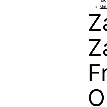
hod
Máte
Z
Z
F
O