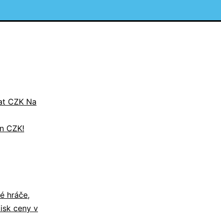
kat CZK Na
ón CZK!
é hráče,
zisk ceny v