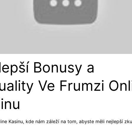
lepší Bonusy a
uality Ve Frumzi Onl
inu
ine Kasinu, kde nám záleží na tom, abyste měli nejlepší zku