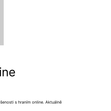
ine
šenosti s hraním online. Aktuálně