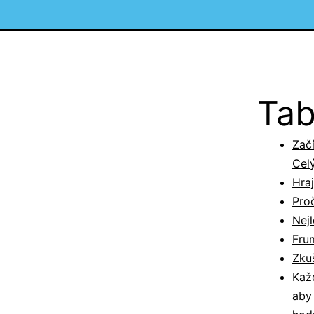
Tab
Zač
Cel
Hraj
Pro
Nejl
Fru
Zku
Každ
aby 