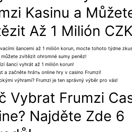
mzi Kasinu a Můžet
tězit Až 1 Milión CZK
vacími šancemi až 1 milión korun, mocte tohoto týdne zkusi
 a můžete zvítězit ohromné sumy peněz!
í šanci vyhrát až 1 milión korun!
st a začněte hráть online hry v casino Frumzi!
sokými výhrami? Frumzi je ten správný výběr pro vás!
č Vybrat Frumzi Ca
ine? Najděte Zde 6