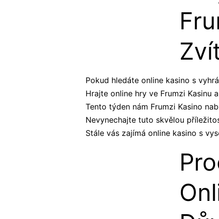
Fru
Zví
Pokud hledáte online kasino s vyhrá
Hrajte online hry ve Frumzi Kasinu
Tento týden nám Frumzi Kasino nabíz
Nevynechajte tuto skvělou příležito
Stále vás zajímá online kasino s vy
Pro
Onl