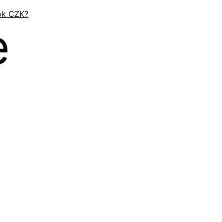
rok CZK?
e