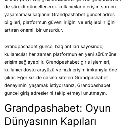
de sürekli güncellenerek kullanıcıların erişim sorunu
yaşamaması sağlanır. Grandpashabet güncel adres
bilgileri, platformun güvenilirliğini ve erişilebilirliğini
artıran önemli bir unsurdur.
Grandpashabet güncel bağlantıları sayesinde,
kullanıcılar her zaman platformun en yeni sürümüne
erişim sağlayabilir. Grandpashabet giris işlemleri,
kullanıcı dostu arayüzü ve hızlı erişim imkanıyla öne
çıkar. Eğer siz de casino siteleri Grandpashabet
deneyimini yaşamak istiyorsanız, Grandpashabet
güncel giriş adreslerini takip etmeyi unutmayın.
Grandpashabet: Oyun
Dünyasının Kapıları