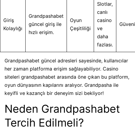
Slotlar,
canlı
Grandpashabet
Giriş
Oyun
casino
güncel giriş ile
Güvenil
Kolaylığı
Çeşitliliği
ve
hızlı erişim.
daha
fazlası.
Grandpashabet güncel adresleri sayesinde, kullanıcılar
her zaman platforma erişim sağlayabiliyor. Casino
siteleri grandpashabet arasında öne çıkan bu platform,
oyun dünyasının kapılarını aralıyor. Grandpasha ile
keyifli ve kazançlı bir deneyim sizi bekliyor!
Neden Grandpashabet
Tercih Edilmeli?