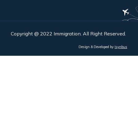
Copyright @ 2022 Immigration. All Right Reserved.
Design & Developed by
Isynbus