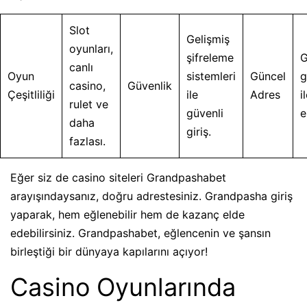
Slot
Gelişmiş
oyunları,
şifreleme
G
canlı
Oyun
sistemleri
Güncel
g
casino,
Güvenlik
Çeşitliliği
ile
Adres
i
rulet ve
güvenli
e
daha
giriş.
fazlası.
Eğer siz de casino siteleri Grandpashabet
arayışındaysanız, doğru adrestesiniz. Grandpasha giriş
yaparak, hem eğlenebilir hem de kazanç elde
edebilirsiniz. Grandpashabet, eğlencenin ve şansın
birleştiği bir dünyaya kapılarını açıyor!
Casino Oyunlarında