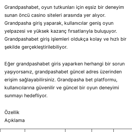
Grandpashabet, oyun tutkunları için eşsiz bir deneyim
sunan öncü casino siteleri arasında yer alıyor.
Grandpasha giriş yaparak, kullanıcılar geniş oyun
yelpazesi ve yüksek kazanç fırsatlarıyla buluşuyor.
Grandpashabet giriş işlemleri oldukça kolay ve hızlı bir
şekilde gerçekleştirilebiliyor.
Eğer grandpashabet giris yaparken herhangi bir sorun
yaşıyorsanız, grandpashabet güncel adres üzerinden
erişim sağlayabilirsiniz. Grandpasha bet platformu,
kullanıcılarına güvenilir ve güncel bir oyun deneyimi
sunmayı hedefliyor.
Özellik
Açıklama