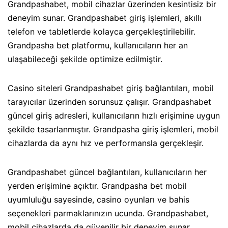
Grandpashabet, mobil cihazlar üzerinden kesintisiz bir
deneyim sunar. Grandpashabet giriş işlemleri, akıllı
telefon ve tabletlerde kolayca gerçekleştirilebilir.
Grandpasha bet platformu, kullanıcıların her an
ulaşabileceği şekilde optimize edilmiştir.
Casino siteleri Grandpashabet giriş bağlantıları, mobil
tarayıcılar üzerinden sorunsuz çalışır. Grandpashabet
güncel giriş adresleri, kullanıcıların hızlı erişimine uygun
şekilde tasarlanmıştır. Grandpasha giriş işlemleri, mobil
cihazlarda da aynı hız ve performansla gerçekleşir.
Grandpashabet güncel bağlantıları, kullanıcıların her
yerden erişimine açıktır. Grandpasha bet mobil
uyumluluğu sayesinde, casino oyunları ve bahis
seçenekleri parmaklarınızın ucunda. Grandpashabet,
mobil cihazlarda da güvenilir bir deneyim sunar.