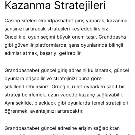
Kazanma Stratejileri
Casino siteleri Grandpashabet giriş yaparak, kazanma
şansınızı artıracak stratejileri keşfedebilirsiniz.
Öncelikle, oyun seçimi büyük önem taşır. Grandpasha
gibi güvenilir platformlarda, şans oyunlarında bilinçli
adımlar atmak, başarıyı getirebilir.
Grandpashabet güncel giriş adresini kullanarak, güncel
oyunlara erişebilir ve stratejinizi buna göre
şekillendirebilirsiniz. Örneğin, rulet oynarken sabit bir
strateji belirlemek, uzun vadede kazanç sağlayabilir.
Aynı şekilde, blackjack gibi oyunlarda temel stratejileri
öğrenmek, avantajınızı artıracaktır.
Grandpashabet güncel adresine erişim sağladıktan