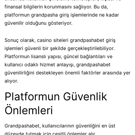
finansal bilgilerin korunmasını sağlıyor. Bu da,
platformun grandpasha giriş işlemlerinde ne kadar
güvenilir olduğunu gösteriyor.
Sonuç olarak, casino siteleri grandpashabet giriş
işlemleri güvenli bir şekilde gerçekleştirilebiliyor.
Platformun lisanslı yapısı, güncel bağlantıları ve
kullanıcı odaklı hizmet anlayışı, grandpashabet
güvenilirliğini destekleyen önemli faktörler arasında yer
alıyor.
Platformun Güvenlik
Önlemleri
Grandpashabet, kullanıcılarının güvenliğini en üst
düzeyde tutmak için çeşitli önlemler alır.