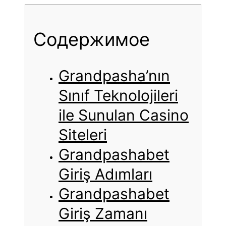
Содержимое
Grandpasha’nın
Sınıf Teknolojileri
ile Sunulan Casino
Siteleri
Grandpashabet
Giriş Adımları
Grandpashabet
Giriş Zamanı