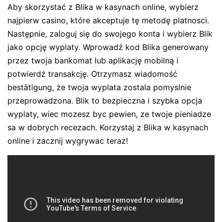
Aby skorzystać z Blika w kasynach online, wybierz
najpierw casino, które akceptuje tę metodę platnosci.
Następnie, zaloguj się do swojego konta i wybierz Blik
jako opcję wyplaty. Wprowadź kod Blika generowany
przez twoja bankomat lub aplikację mobilną i
potwierdź transakcję. Otrzymasz wiadomość
bestätigung, że twoja wyplata zostala pomyslnie
przeprowadzona. Blik to bezpieczna i szybka opcja
wyplaty, wiec mozesz byc pewien, ze twoje pieniadze
sa w dobrych recezach. Korzystaj z Blika w kasynach
online i zacznij wygrywac teraz!