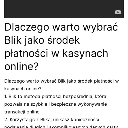
Dlaczego warto wybrać
Blik jako środek
płatności w kasynach
online?
Dlaczego warto wybrać Blik jako środek płatności w
kasynach online?
1. Blik to metoda płatności bezpośrednia, która
pozwala na szybkie i bezpieczne wykonywanie
transakcji online.
2. Korzystając z Blika, unikasz konieczności
podawania długich i skomplikowanych danych karty