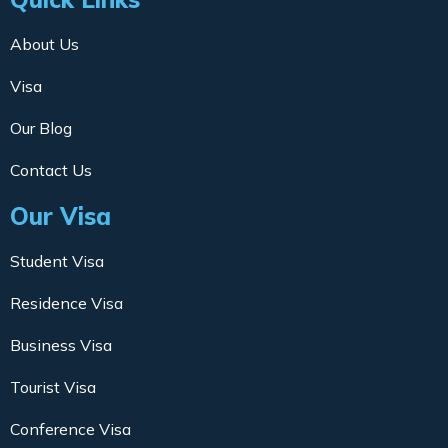
About Us
Visa
Our Blog
Contact Us
Our Visa
Student Visa
Residence Visa
Business Visa
Tourist Visa
Conference Visa