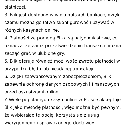
płatniczej.
3. Blik jest dostępny w wielu polskich bankach, dzięki
czemu można go łatwo skonfigurować i używać w
różnych kasynach online.
4. Płatności za pomocą Blika są natychmiastowe, co
oznacza, że zaraz po zatwierdzeniu transakcji można
zacząć grać w ulubione gry.
5. Blik oferuje również możliwość zwrotu płatności w
przypadku błędu lub nieudanej transakcji.
6. Dzięki zaawansowanym zabezpieczeniom, Blik
zapewnia ochronę danych osobowych i finansowych
przed oszustwami online.
7. Wiele popularnych kasyn online w Polsce akceptuje
Blik jako metodę płatności, więc można być pewnym,
że wybierając tę opcję, korzysta się z usług
wiarygodnego i sprawdzonego dostawcy.