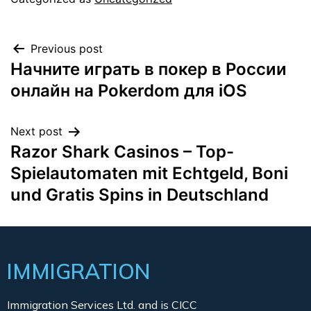
Previous post
Начните играть в покер в России
онлайн на Pokerdom для iOS
Next post
Razor Shark Casinos – Top-
Spielautomaten mit Echtgeld, Boni
und Gratis Spins in Deutschland
IMMIGRATION
Immigration Services Ltd. and is CICC