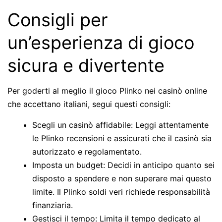
Consigli per
un’esperienza di gioco
sicura e divertente
Per goderti al meglio il gioco Plinko nei casinò online
che accettano italiani, segui questi consigli:
Scegli un casinò affidabile: Leggi attentamente
le Plinko recensioni e assicurati che il casinò sia
autorizzato e regolamentato.
Imposta un budget: Decidi in anticipo quanto sei
disposto a spendere e non superare mai questo
limite. Il Plinko soldi veri richiede responsabilità
finanziaria.
Gestisci il tempo: Limita il tempo dedicato al