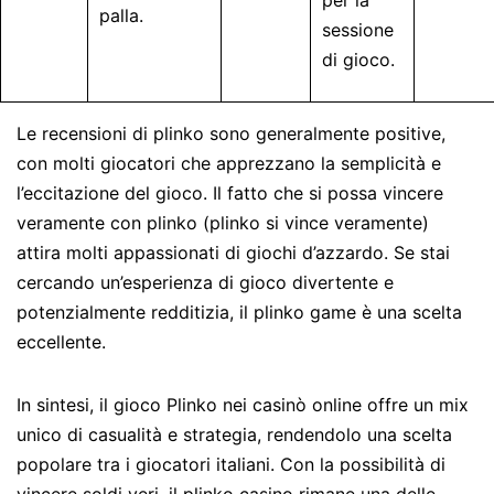
per la
palla.
sessione
di gioco.
Le recensioni di plinko sono generalmente positive,
con molti giocatori che apprezzano la semplicità e
l’eccitazione del gioco. Il fatto che si possa vincere
veramente con plinko (plinko si vince veramente)
attira molti appassionati di giochi d’azzardo. Se stai
cercando un’esperienza di gioco divertente e
potenzialmente redditizia, il plinko game è una scelta
eccellente.
In sintesi, il gioco Plinko nei casinò online offre un mix
unico di casualità e strategia, rendendolo una scelta
popolare tra i giocatori italiani. Con la possibilità di