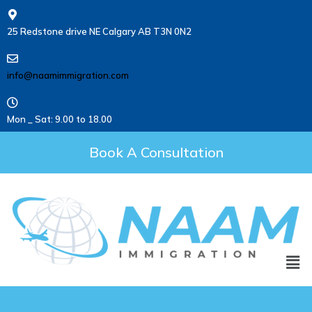
25 Redstone drive NE Calgary AB T3N 0N2
info@naamimmigration.com
Mon _ Sat: 9.00 to 18.00
Book A Consultation