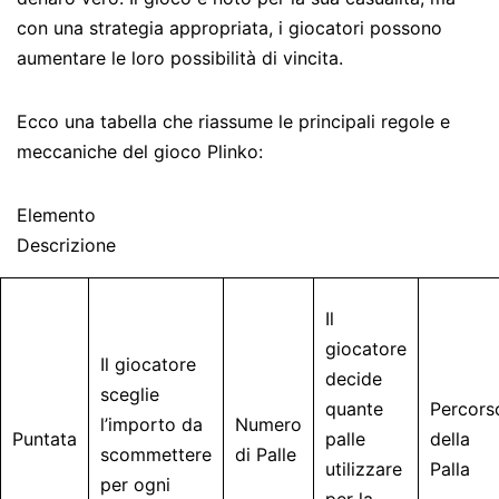
con una strategia appropriata, i giocatori possono
aumentare le loro possibilità di vincita.
Ecco una tabella che riassume le principali regole e
meccaniche del gioco Plinko:
Elemento
Descrizione
Il
giocatore
Il giocatore
decide
sceglie
quante
Percors
l’importo da
Numero
Puntata
palle
della
scommettere
di Palle
utilizzare
Palla
per ogni