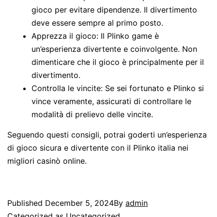
gioco per evitare dipendenze. Il divertimento
deve essere sempre al primo posto.
Apprezza il gioco: Il Plinko game è
un’esperienza divertente e coinvolgente. Non
dimenticare che il gioco è principalmente per il
divertimento.
Controlla le vincite: Se sei fortunato e Plinko si
vince veramente, assicurati di controllare le
modalità di prelievo delle vincite.
Seguendo questi consigli, potrai goderti un’esperienza
di gioco sicura e divertente con il Plinko italia nei
migliori casinò online.
Published
December 5, 2024
By
admin
Categorized as
Uncategorized