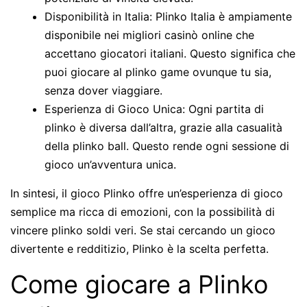
Disponibilità in Italia: Plinko Italia è ampiamente
disponibile nei migliori casinò online che
accettano giocatori italiani. Questo significa che
puoi giocare al plinko game ovunque tu sia,
senza dover viaggiare.
Esperienza di Gioco Unica: Ogni partita di
plinko è diversa dall’altra, grazie alla casualità
della plinko ball. Questo rende ogni sessione di
gioco un’avventura unica.
In sintesi, il gioco Plinko offre un’esperienza di gioco
semplice ma ricca di emozioni, con la possibilità di
vincere plinko soldi veri. Se stai cercando un gioco
divertente e redditizio, Plinko è la scelta perfetta.
Come giocare a Plinko