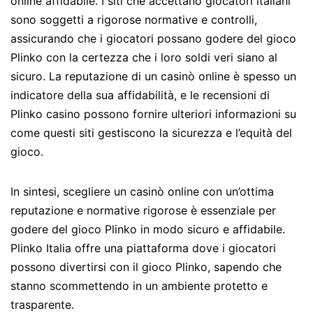
online affidabile. I siti che accettano giocatori italiani
sono soggetti a rigorose normative e controlli,
assicurando che i giocatori possano godere del gioco
Plinko con la certezza che i loro soldi veri siano al
sicuro. La reputazione di un casinò online è spesso un
indicatore della sua affidabilità, e le recensioni di
Plinko casino possono fornire ulteriori informazioni su
come questi siti gestiscono la sicurezza e l’equità del
gioco.
In sintesi, scegliere un casinò online con un’ottima
reputazione e normative rigorose è essenziale per
godere del gioco Plinko in modo sicuro e affidabile.
Plinko Italia offre una piattaforma dove i giocatori
possono divertirsi con il gioco Plinko, sapendo che
stanno scommettendo in un ambiente protetto e
trasparente.