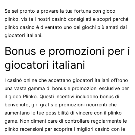
Se sei pronto a provare la tua fortuna con gioco
plinko, visita i nostri casinò consigliati e scopri perché
plinko casino è diventato uno dei giochi più amati dai
giocatori italiani.
Bonus e promozioni per i
giocatori italiani
I casinò online che accettano giocatori italiani offrono
una vasta gamma di bonus e promozioni esclusive per
il gioco Plinko. Questi incentivi includono bonus di
benvenuto, giri gratis e promozioni ricorrenti che
aumentano le tue possibilità di vincere con il plinko
game. Non dimenticare di controllare regolarmente le
plinko recensioni per scoprire i migliori casinò con le