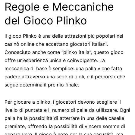
Regole e Meccaniche
del Gioco Plinko
Il gioco Plinko è una delle attrazioni più popolari nei
casinò online che accettano giocatori italiani.
Conosciuto anche come “plinko italia”, questo gioco
offre un’esperienza unica e coinvolgente. La
meccanica di base è semplice: una palla viene fatta
cadere attraverso una serie di pioli, e il percorso che
segue determina il premio finale.
Per giocare a plinko, i giocatori devono scegliere il
livello di puntata e il numero di palle da utilizzare. Ogni
palla ha la possibilità di atterrare in una delle caselle
premiate, offrendo la possibilità di vincere somme di
denaro vero. Il gioco è noto per la sua casualità, ma