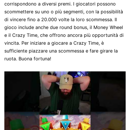
corrispondono a diversi premi. I giocatori possono
scommettere su uno o più segmenti, con la possibilità
di vincere fino a 20.000 volte la loro scommessa. Il
gioco include anche due round bonus, il Money Wheel
e il Crazy Time, che offrono ancora più opportunità di
vincita. Per iniziare a giocare a Crazy Time, è
sufficiente piazzare una scommessa e fare girare la
ruota. Buona fortuna!