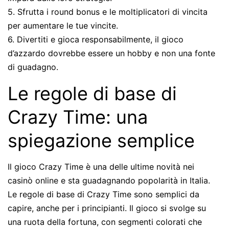
5. Sfrutta i round bonus e le moltiplicatori di vincita
per aumentare le tue vincite.
6. Divertiti e gioca responsabilmente, il gioco
d’azzardo dovrebbe essere un hobby e non una fonte
di guadagno.
Le regole di base di
Crazy Time: una
spiegazione semplice
Il gioco Crazy Time è una delle ultime novità nei
casinò online e sta guadagnando popolarità in Italia.
Le regole di base di Crazy Time sono semplici da
capire, anche per i principianti. Il gioco si svolge su
una ruota della fortuna, con segmenti colorati che