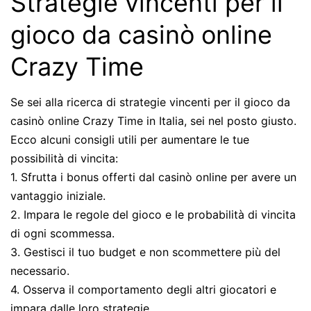
Strategie vincenti per il
gioco da casinò online
Crazy Time
Se sei alla ricerca di strategie vincenti per il gioco da
casinò online Crazy Time in Italia, sei nel posto giusto.
Ecco alcuni consigli utili per aumentare le tue
possibilità di vincita:
1. Sfrutta i bonus offerti dal casinò online per avere un
vantaggio iniziale.
2. Impara le regole del gioco e le probabilità di vincita
di ogni scommessa.
3. Gestisci il tuo budget e non scommettere più del
necessario.
4. Osserva il comportamento degli altri giocatori e
impara dalle loro strategie.