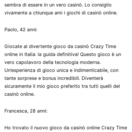
sembra di essere in un vero casinò. Lo consiglio
vivamente a chiunque ami i giochi di casinò online.
Paolo, 42 anni:
Giocate al divertente gioco da casinò Crazy Time
online in Italia: la guida definitiva! Questo gioco è un
vero capolavoro della tecnologia moderna.
Un’esperienza di gioco unica e indimenticabile, con
tante sorprese e bonus incredibili. Diventerà
sicuramente il mio gioco preferito tra tutti quelli del
casinò online.
Francesca, 28 anni:
Ho trovato il nuovo gioco da casinò online Crazy Time