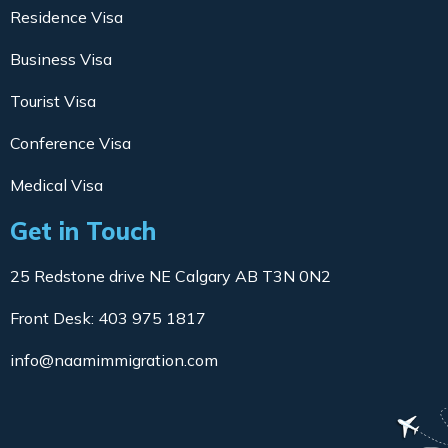
Residence Visa
Business Visa
Tourist Visa
Conference Visa
Medical Visa
Get in Touch
25 Redstone drive NE Calgary AB T3N 0N2
Front Desk: 403 975 1817
info@naamimmigration.com