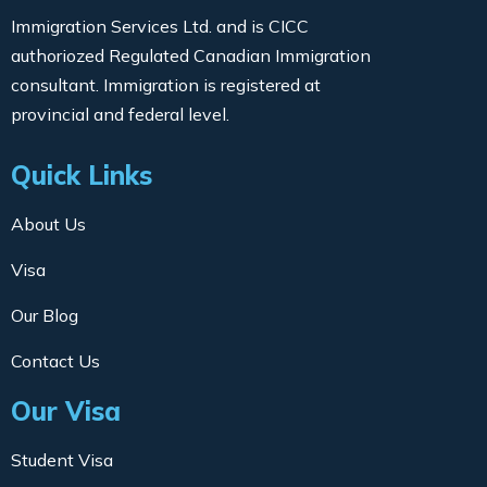
Immigration Services Ltd. and is CICC
authoriozed Regulated Canadian Immigration
consultant. Immigration is registered at
provincial and federal level.
Quick Links
About Us
Visa
Our Blog
Contact Us
Our Visa
Student Visa