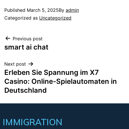
Published
March 5, 2025
By
admin
Categorized as
Uncategorized
Previous post
smart ai chat
Next post
Erleben Sie Spannung im X7
Casino: Online-Spielautomaten in
Deutschland
IMMIGRATION