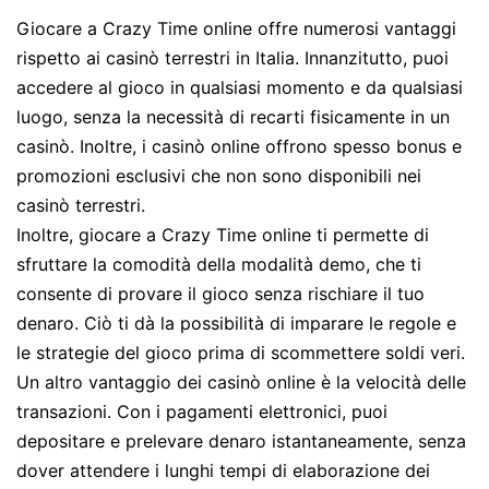
Giocare a Crazy Time online offre numerosi vantaggi
rispetto ai casinò terrestri in Italia. Innanzitutto, puoi
accedere al gioco in qualsiasi momento e da qualsiasi
luogo, senza la necessità di recarti fisicamente in un
casinò. Inoltre, i casinò online offrono spesso bonus e
promozioni esclusivi che non sono disponibili nei
casinò terrestri.
Inoltre, giocare a Crazy Time online ti permette di
sfruttare la comodità della modalità demo, che ti
consente di provare il gioco senza rischiare il tuo
denaro. Ciò ti dà la possibilità di imparare le regole e
le strategie del gioco prima di scommettere soldi veri.
Un altro vantaggio dei casinò online è la velocità delle
transazioni. Con i pagamenti elettronici, puoi
depositare e prelevare denaro istantaneamente, senza
dover attendere i lunghi tempi di elaborazione dei