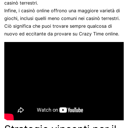
casinò terrestri.
Infine, i casinò online offrono una maggiore varietà di
giochi, inclusi quelli meno comuni nei casinò terrestri.
Ciò significa che puoi trovare sempre qualcosa di
nuovo ed eccitante da provare su Crazy Time online.