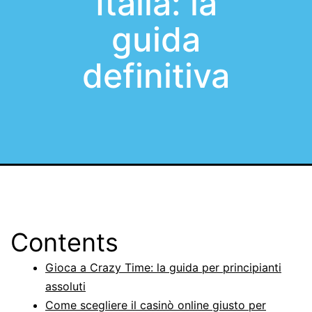
Italia: la
guida
definitiva
Contents
Gioca a Crazy Time: la guida per principianti
assoluti
Come scegliere il casinò online giusto per