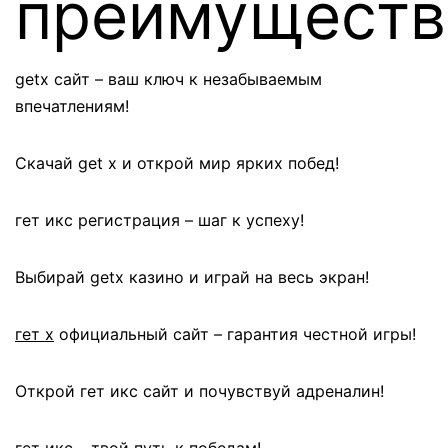
преимуществ
getx сайт – ваш ключ к незабываемым
впечатлениям!
Скачай get x и открой мир ярких побед!
гет икс регистрация – шаг к успеху!
Выбирай getx казино и играй на весь экран!
гет х
официальный сайт – гарантия честной игры!
Открой гет икс сайт и почувствуй адреналин!