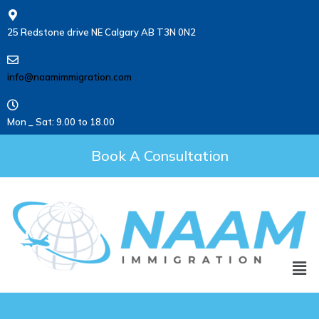
25 Redstone drive NE Calgary AB T3N 0N2
info@naamimmigration.com
Mon _ Sat: 9.00 to 18.00
Book A Consultation