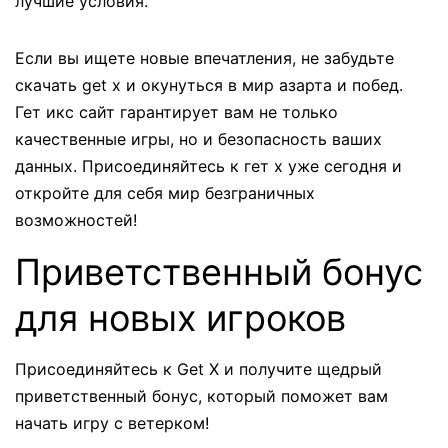
лучшие условия.
Если вы ищете новые впечатления, не забудьте
скачать get x и окунуться в мир азарта и побед.
Гет икс сайт гарантирует вам не только
качественные игры, но и безопасность ваших
данных. Присоединяйтесь к гет х уже сегодня и
откройте для себя мир безграничных
возможностей!
Приветственный бонус
для новых игроков
Присоединяйтесь к Get X и получите щедрый
приветственный бонус, который поможет вам
начать игру с ветерком!