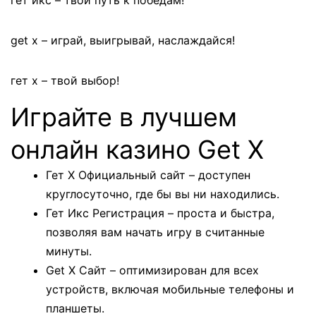
гет икс – твой путь к победам!
get x – играй, выигрывай, наслаждайся!
гет х – твой выбор!
Играйте в лучшем
онлайн казино Get X
Гет Х Официальный сайт – доступен
круглосуточно, где бы вы ни находились.
Гет Икс Регистрация – проста и быстра,
позволяя вам начать игру в считанные
минуты.
Get X Сайт – оптимизирован для всех
устройств, включая мобильные телефоны и
планшеты.