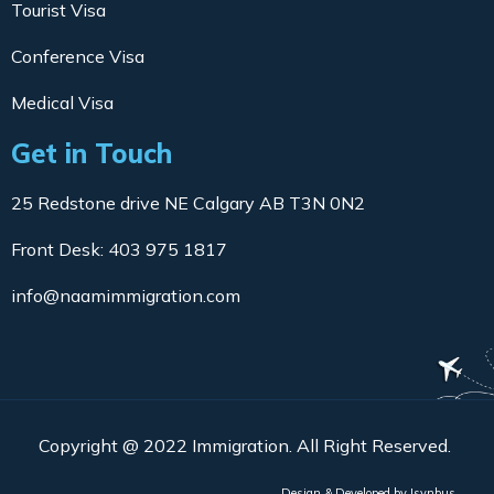
Tourist Visa
Conference Visa
Medical Visa
Get in Touch
25 Redstone drive NE Calgary AB T3N 0N2
Front Desk: 403 975 1817
info@naamimmigration.com
Copyright @ 2022 Immigration. All Right Reserved.
Design & Developed by
Isynbus