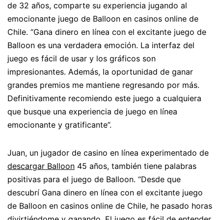
de 32 años, comparte su experiencia jugando al
emocionante juego de Balloon en casinos online de
Chile. “Gana dinero en línea con el excitante juego de
Balloon es una verdadera emoción. La interfaz del
juego es fácil de usar y los gráficos son
impresionantes. Además, la oportunidad de ganar
grandes premios me mantiene regresando por más.
Definitivamente recomiendo este juego a cualquiera
que busque una experiencia de juego en línea
emocionante y gratificante”.
Juan, un jugador de casino en línea experimentado de
descargar Balloon
45 años, también tiene palabras
positivas para el juego de Balloon. “Desde que
descubrí Gana dinero en línea con el excitante juego
de Balloon en casinos online de Chile, he pasado horas
divirtiéndome y ganando. El juego es fácil de entender,