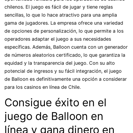
chilenos. El juego es fácil de jugar y tiene reglas
sencillas, lo que lo hace atractivo para una amplia
gama de jugadores. La empresa ofrece una variedad
de opciones de personalización, lo que permite a los
operadores adaptar el juego a sus necesidades
específicas. Además, Balloon cuenta con un generador
de números aleatorios certificado, lo que garantiza la
equidad y la transparencia del juego. Con su alto
potencial de ingresos y su fácil integración, el juego
de Balloon es definitivamente una opción a considerar
para los casinos en línea de Chile.
Consigue éxito en el
juego de Balloon en
línea y gana dinero en