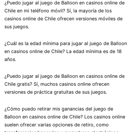
¿Puedo jugar al juego de Balloon en casinos online de
Chile en mi teléfono móvil? Sí, la mayoría de los
casinos online de Chile ofrecen versiones móviles de
sus juegos.
¿Cuál es la edad mínima para jugar al juego de Balloon
en casinos online de Chile? La edad mínima es de 18
años.
¿Puedo jugar al juego de Balloon en casinos online de
Chile gratis? Sí, muchos casinos online ofrecen
versiones de práctica gratuitas de sus juegos.
¿Cómo puedo retirar mis ganancias del juego de
Balloon en casinos online de Chile? Los casinos online
suelen ofrecer varias opciones de retiro, como