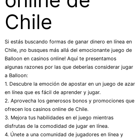
Chile
Si estás buscando formas de ganar dinero en línea en
Chile, ¡no busques más allá del emocionante juego de
Balloon en casinos online! Aquí te presentamos
algunas razones por las que deberías considerar jugar
a Balloon:
1. Descubre la emoción de apostar en un juego de azar
en línea que es fácil de aprender y jugar.
2. Aprovecha los generosos bonos y promociones que
ofrecen los casinos online de Chile.
3. Mejora tus habilidades en el juego mientras
disfrutas de la comodidad de jugar en línea.
4. Únete a una comunidad de jugadores en línea y