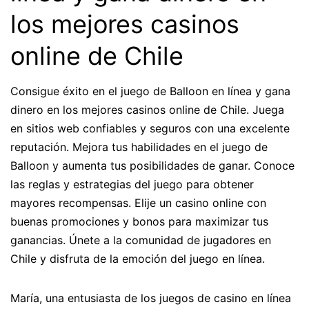
los mejores casinos
online de Chile
Consigue éxito en el juego de Balloon en línea y gana
dinero en los mejores casinos online de Chile. Juega
en sitios web confiables y seguros con una excelente
reputación. Mejora tus habilidades en el juego de
Balloon y aumenta tus posibilidades de ganar. Conoce
las reglas y estrategias del juego para obtener
mayores recompensas. Elije un casino online con
buenas promociones y bonos para maximizar tus
ganancias. Únete a la comunidad de jugadores en
Chile y disfruta de la emoción del juego en línea.
María, una entusiasta de los juegos de casino en línea