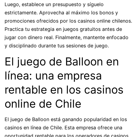
Luego, establece un presupuesto y síguelo
estrictamente. Aprovecha al máximo los bonos y
promociones ofrecidos por los casinos online chilenos.
Practica tu estrategia en juegos gratuitos antes de
jugar con dinero real. Finalmente, mantente enfocado
y disciplinado durante tus sesiones de juego.
El juego de Balloon en
línea: una empresa
rentable en los casinos
online de Chile
El juego de Balloon está ganando popularidad en los
casinos en línea de Chile. Esta empresa ofrece una
oportunidad rentable para los operadores de casinos