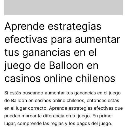
Aprende estrategias
efectivas para aumentar
tus ganancias en el
juego de Balloon en
casinos online chilenos
Si estás buscando aumentar tus ganancias en el juego
de Balloon en casinos online chilenos, entonces estás
en el lugar correcto. Aprende estrategias efectivas que
pueden marcar la diferencia en tu juego. En primer
lugar, comprende las reglas y los pagos del juego.