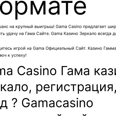
ормате
анс на крупный выигрыш! Gama Casino предлагает шир
ь удачу на Гама Сайте. Gama Казино Зеркало всегда д
итесь игрой на Gama Официальный Сайт. Казино Гамма
юч к успеху!
a Casino Гама каз
кало, регистрация
д ?️ Gamacasino