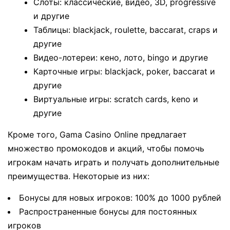
Слоты: классические, видео, 3D, progressive
и другие
Таблицы: blackjack, roulette, baccarat, craps и
другие
Видео-лотереи: кено, лото, bingo и другие
Карточные игры: blackjack, poker, baccarat и
другие
Виртуальные игры: scratch cards, keno и
другие
Кроме того, Gama Casino Online предлагает
множество промокодов и акций, чтобы помочь
игрокам начать играть и получать дополнительные
преимущества. Некоторые из них:
Бонусы для новых игроков: 100% до 1000 рублей
Распространенные бонусы для постоянных
игроков