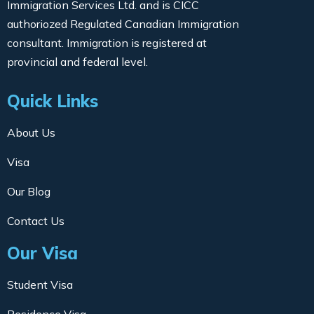
Immigration Services Ltd. and is CICC
authoriozed Regulated Canadian Immigration
consultant. Immigration is registered at
provincial and federal level.
Quick Links
About Us
Visa
Our Blog
Contact Us
Our Visa
Student Visa