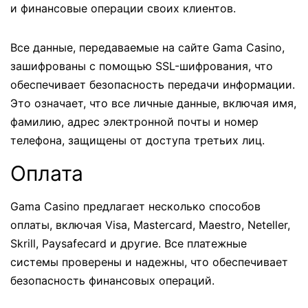
и финансовые операции своих клиентов.
Все данные, передаваемые на сайте Gama Casino,
зашифрованы с помощью SSL-шифрования, что
обеспечивает безопасность передачи информации.
Это означает, что все личные данные, включая имя,
фамилию, адрес электронной почты и номер
телефона, защищены от доступа третьих лиц.
Оплата
Gama Casino предлагает несколько способов
оплаты, включая Visa, Mastercard, Maestro, Neteller,
Skrill, Paysafecard и другие. Все платежные
системы проверены и надежны, что обеспечивает
безопасность финансовых операций.