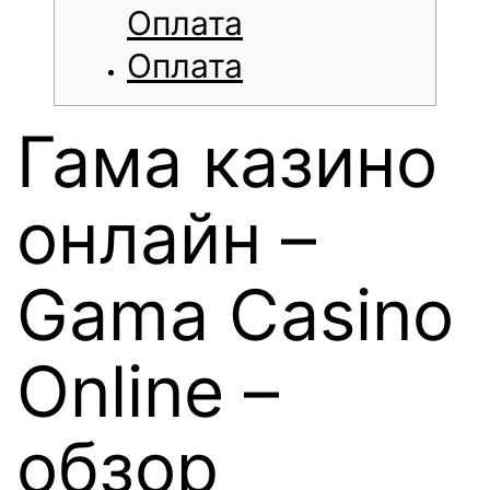
Оплата
Оплата
Гама казино
онлайн –
Gama Casino
Online –
обзор