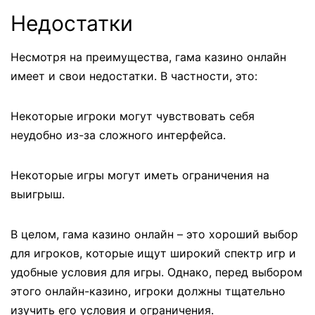
Недостатки
Несмотря на преимущества, гама казино онлайн
имеет и свои недостатки. В частности, это:
Некоторые игроки могут чувствовать себя
неудобно из-за сложного интерфейса.
Некоторые игры могут иметь ограничения на
выигрыш.
В целом, гама казино онлайн – это хороший выбор
для игроков, которые ищут широкий спектр игр и
удобные условия для игры. Однако, перед выбором
этого онлайн-казино, игроки должны тщательно
изучить его условия и ограничения.