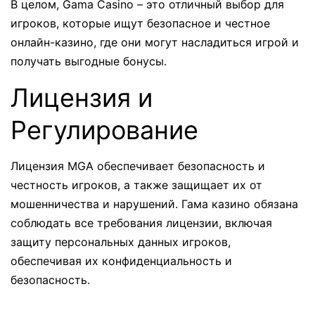
В целом, Gama Casino – это отличный выбор для
игроков, которые ищут безопасное и честное
онлайн-казино, где они могут насладиться игрой и
получать выгодные бонусы.
Лицензия и
Регулирование
Лицензия MGA обеспечивает безопасность и
честность игроков, а также защищает их от
мошенничества и нарушений. Гама казино обязана
соблюдать все требования лицензии, включая
защиту персональных данных игроков,
обеспечивая их конфиденциальность и
безопасность.