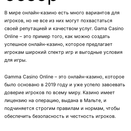
В мире онлайн-казино есть много вариантов для
игроков, но не все из них могут похвастаться
своей репутацией и качеством услуг. Gama Casino
Online – это пример того, как можно создать
успешное онлайн-казино, которое предлагает
игрокам широкий спектр игр и выгодные условия
для игры.
Gamma Casino Online – это онлайн-казино, которое
было основано в 2019 году и уже успело завоевать
доверие игроков по всему миру. Казино имеет
лицензию на операцию, выдана в Мальте, и
подчиняется строгим правилам и нормам, чтобы
обеспечить безопасность и честность игроков.