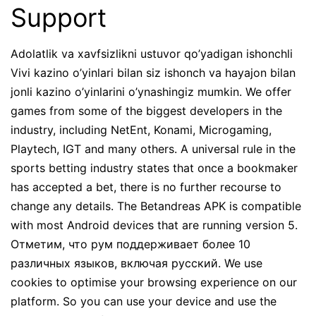
Support
Adolatlik va xavfsizlikni ustuvor qo’yadigan ishonchli
Vivi kazino o’yinlari bilan siz ishonch va hayajon bilan
jonli kazino o’yinlarini o’ynashingiz mumkin. We offer
games from some of the biggest developers in the
industry, including NetEnt, Konami, Microgaming,
Playtech, IGT and many others. A universal rule in the
sports betting industry states that once a bookmaker
has accepted a bet, there is no further recourse to
change any details. The Betandreas APK is compatible
with most Android devices that are running version 5.
Отметим, что рум поддерживает более 10
различных языков, включая русский. We use
cookies to optimise your browsing experience on our
platform. So you can use your device and use the