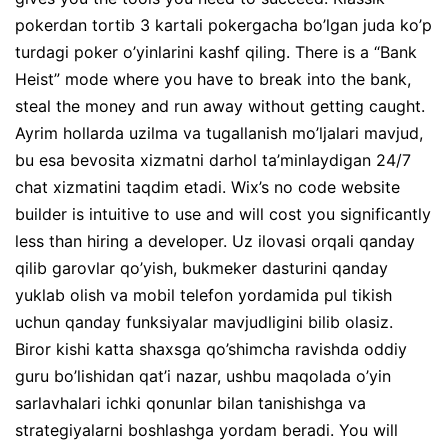
pokerdan tortib 3 kartali pokergacha bo’lgan juda ko’p
turdagi poker o’yinlarini kashf qiling. There is a “Bank
Heist” mode where you have to break into the bank,
steal the money and run away without getting caught.
Ayrim hollarda uzilma va tugallanish mo’ljalari mavjud,
bu esa bevosita xizmatni darhol ta’minlaydigan 24/7
chat xizmatini taqdim etadi. Wix’s no code website
builder is intuitive to use and will cost you significantly
less than hiring a developer. Uz ilovasi orqali qanday
qilib garovlar qo’yish, bukmeker dasturini qanday
yuklab olish va mobil telefon yordamida pul tikish
uchun qanday funksiyalar mavjudligini bilib olasiz.
Biror kishi katta shaxsga qo’shimcha ravishda oddiy
guru bo’lishidan qat’i nazar, ushbu maqolada o’yin
sarlavhalari ichki qonunlar bilan tanishishga va
strategiyalarni boshlashga yordam beradi. You will