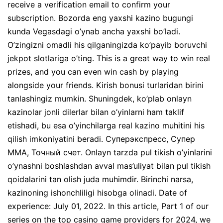
receive a verification email to confirm your
subscription. Bozorda eng yaxshi kazino bugungi
kunda Vegasdagi o’ynab ancha yaxshi bo’ladi.
O’zingizni omadli his qilganingizda ko’payib boruvchi
jekpot slotlariga o’ting. This is a great way to win real
prizes, and you can even win cash by playing
alongside your friends. Kirish bonusi turlaridan birini
tanlashingiz mumkin. Shuningdek, ko’plab onlayn
kazinolar jonli dilerlar bilan o’yinlarni ham taklif
etishadi, bu esa o’yinchilarga real kazino muhitini his
qilish imkoniyatini beradi. Суперэкспресс, Супер
ММА, Точный счет. Onlayn tarzda pul tikish o’yinlarini
o’ynashni boshlashdan avval mas’uliyat bilan pul tikish
qoidalarini tan olish juda muhimdir. Birinchi narsa,
kazinoning ishonchliligi hisobga olinadi. Date of
experience: July 01, 2022. In this article, Part 1 of our
series on the top casino game providers for 2024, we