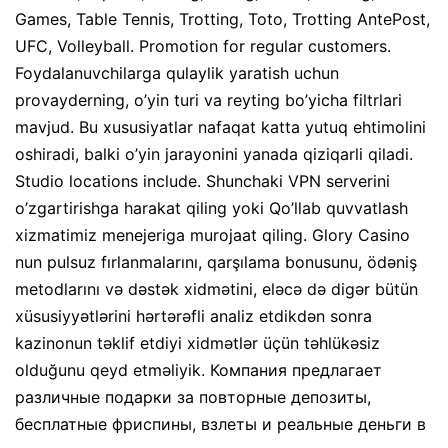
Games, Table Tennis, Trotting, Toto, Trotting AntePost,
UFC, Volleyball. Promotion for regular customers.
Foydalanuvchilarga qulaylik yaratish uchun
provayderning, o’yin turi va reyting bo’yicha filtrlari
mavjud. Bu xususiyatlar nafaqat katta yutuq ehtimolini
oshiradi, balki o’yin jarayonini yanada qiziqarli qiladi.
Studio locations include. Shunchaki VPN serverini
o’zgartirishga harakat qiling yoki Qo’llab quvvatlash
xizmatimiz menejeriga murojaat qiling. Glory Casino
nun pulsuz fırlanmalarını, qarşılama bonusunu, ödəniş
metodlarını və dəstək xidmətini, eləcə də digər bütün
xüsusiyyətlərini hərtərəfli analiz etdikdən sonra
kazinonun təklif etdiyi xidmətlər üçün təhlükəsiz
olduğunu qeyd etməliyik. Компания предлагает
различные подарки за повторные депозиты,
бесплатные фриспины, взлеты и реальные деньги в