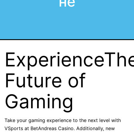
не
ExperienceTh
Future of
Gaming
Take your gaming experience to the next level with
VSports at BetAndreas Casino. Additionally, new