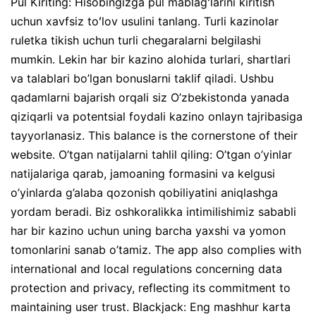
Pul Kiriting: Hisobingizga pul mablagʻlarini kiritish
uchun xavfsiz toʻlov usulini tanlang. Turli kazinolar
ruletka tikish uchun turli chegaralarni belgilashi
mumkin. Lekin har bir kazino alohida turlari, shartlari
va talablari bo’lgan bonuslarni taklif qiladi. Ushbu
qadamlarni bajarish orqali siz O’zbekistonda yanada
qiziqarli va potentsial foydali kazino onlayn tajribasiga
tayyorlanasiz. This balance is the cornerstone of their
website. O’tgan natijalarni tahlil qiling: O’tgan o’yinlar
natijalariga qarab, jamoaning formasini va kelgusi
o’yinlarda g’alaba qozonish qobiliyatini aniqlashga
yordam beradi. Biz oshkoralikka intimilishimiz sababli
har bir kazino uchun uning barcha yaxshi va yomon
tomonlarini sanab o’tamiz. The app also complies with
international and local regulations concerning data
protection and privacy, reflecting its commitment to
maintaining user trust. Blackjack: Eng mashhur karta