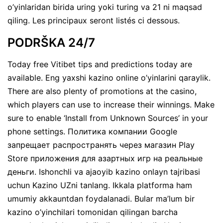
o’yinlaridan birida uring yoki turing va 21 ni maqsad
qiling. Les principaux seront listés ci dessous.
PODRŠKA 24/7
Today free Vitibet tips and predictions today are
available. Eng yaxshi kazino online o’yinlarini qaraylik.
There are also plenty of promotions at the casino,
which players can use to increase their winnings. Make
sure to enable ‘Install from Unknown Sources’ in your
phone settings. Политика компании Google
запрещает распространять через магазин Play
Store приложения для азартных игр на реальные
деньги. Ishonchli va ajaoyib kazino onlayn tajribasi
uchun Kazino UZni tanlang. Ikkala platforma ham
umumiy akkauntdan foydalanadi. Bular ma’lum bir
kazino o’yinchilari tomonidan qilingan barcha