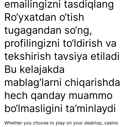
emailingizni tasdiqlang
Ro‘yxatdan o‘tish
tugagandan so‘ng,
profilingizni to‘ldirish va
tekshirish tavsiya etiladi
Bu kelajakda
mablag‘larni chiqarishda
hech qanday muammo
bo‘lmasligini ta’minlaydi
Whether you choose to play on your desktop, casino