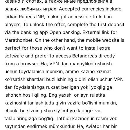
казино и слотах, а также иные предложения в
ваших любимых играх. Accepted currencies include
Indian Rupees INR, making it accessible to Indian
players. To unlock the offer, complete the first deposit
via the banking app Open banking. External link for
Marathonbet. On the other hand, the mobile website is
perfect for those who don’t want to install extra
software and prefer to access Betandreas directly
from a browser. Ha, VPN dan maxfiylikni oshirish
uchun foydalanish mumkin, ammo kazino xizmat
ko’rsatish shartlari buzilishining oldini olish uchun VPN
dan foydalanishga ruxsat berilgan yoki yo’qligiga
ishonch hosil qiling. Eng yaxshi onlayn ruletka
kazinosini tanlash juda qiyin vazifa bo’lishi mumkin,
chunki bu sizning shaxsiy imtiyozlaringiz va
talablaringizga bog’liq. Tətbiqi kazinonun rəsmi veb
saytından endirmək mümkündür. Ha, Aviator har bir