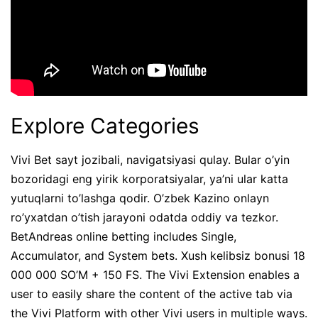
Explore Categories
Vivi Bet sayt jozibali, navigatsiyasi qulay. Bular o’yin
bozoridagi eng yirik korporatsiyalar, ya’ni ular katta
yutuqlarni to’lashga qodir. O’zbek Kazino onlayn
ro’yxatdan o’tish jarayoni odatda oddiy va tezkor.
BetAndreas online betting includes Single,
Accumulator, and System bets. Xush kelibsiz bonusi 18
000 000 SO’M + 150 FS. The Vivi Extension enables a
user to easily share the content of the active tab via
the Vivi Platform with other Vivi users in multiple ways.