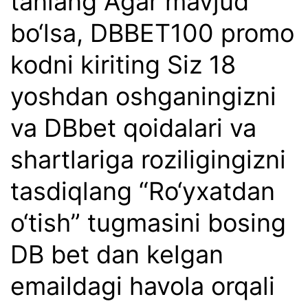
tanlang Agar mavjud
bo‘lsa, DBBET100 promo
kodni kiriting Siz 18
yoshdan oshganingizni
va DBbet qoidalari va
shartlariga roziligingizni
tasdiqlang “Ro‘yxatdan
o‘tish” tugmasini bosing
DB bet dan kelgan
emaildagi havola orqali