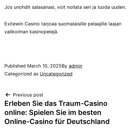
Jos unohdit salasanasi, voit nollata sen ja luoda uuden.
Exitewin Casino tarjoaa suomalaisille pelaajille laajan
valikoiman kasinopelejä.
Published
March 10, 2025
By
admin
Categorized as
Uncategorized
Previous post
Erleben Sie das Traum-Casino
online: Spielen Sie im besten
Online-Casino für Deutschland