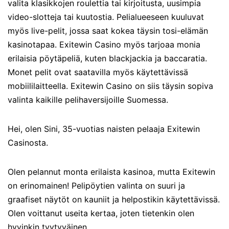
valita klasikkojen roulettia tai kirjoitusta, uusimpia
video-slotteja tai kuutostia. Pelialueeseen kuuluvat
myös live-pelit, jossa saat kokea täysin tosi-elämän
kasinotapaa. Exitewin Casino myös tarjoaa monia
erilaisia pöytäpeliä, kuten blackjackia ja baccaratia.
Monet pelit ovat saatavilla myös käytettävissä
mobiililaitteella. Exitewin Casino on siis täysin sopiva
valinta kaikille pelihaversijoille Suomessa.
Hei, olen Sini, 35-vuotias naisten pelaaja Exitewin
Casinosta.
Olen pelannut monta erilaista kasinoa, mutta Exitewin
on erinomainen! Pelipöytien valinta on suuri ja
graafiset näytöt on kauniit ja helpostikin käytettävissä.
Olen voittanut useita kertaa, joten tietenkin olen
hyvinkin tyytyväinen.