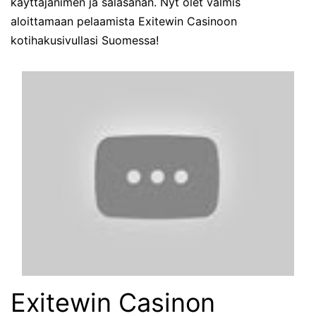
käyttäjänimen ja salasanan. Nyt olet valmis
aloittamaan pelaamista Exitewin Casinoon
kotihakusivullasi Suomessa!
Exitewin Casinon