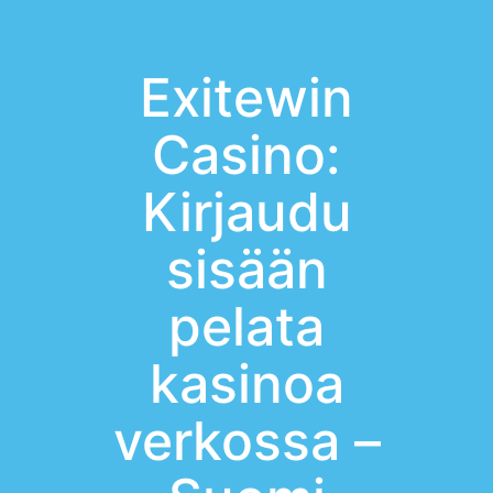
Exitewin
Casino:
Kirjaudu
sisään
pelata
kasinoa
verkossa –