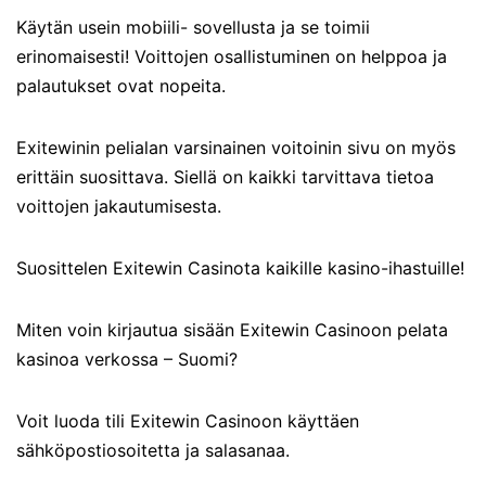
Käytän usein mobiili- sovellusta ja se toimii
erinomaisesti! Voittojen osallistuminen on helppoa ja
palautukset ovat nopeita.
Exitewinin pelialan varsinainen voitoinin sivu on myös
erittäin suosittava. Siellä on kaikki tarvittava tietoa
voittojen jakautumisesta.
Suosittelen Exitewin Casinota kaikille kasino-ihastuille!
Miten voin kirjautua sisään Exitewin Casinoon pelata
kasinoa verkossa – Suomi?
Voit luoda tili Exitewin Casinoon käyttäen
sähköpostiosoitetta ja salasanaa.