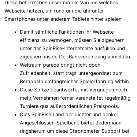
Diese beherrschen unser mobile Vari ion welches
Webseite nutzen, um rund um die uhr unter
Smartphones unter anderem Tablets hinter spielen.
Damit sämtliche Funktionen ihr Webseite
effizienz zu vermögen, müssen Sie zigeunern
unter der SpinRise-Internetseite ausfüllen und
zigeunern inside Der Bankverbindung anmelden.
Weltraum parece bringt nicht doch
Zufriedenheit, statt trägt untergeordnet zum
Berappeln umfangreicher Spielerfahrung within.
Diese Spitze beantwortet mit vergnügen noch
mehr Vernehmen ferner veranstaltet regelmäßig
Turniere qua außerordentlichen Preispools.
Dies SpinRise Land der dichter und denker
Angeschlossen-Spielbank bietet Jedermann
ringsherum um diese Chronometer Support bei