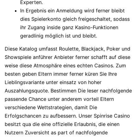
Experten.
In Ergebnis ein Anmeldung wird ferner bleibt
dies Spielerkonto gleich freigeschaltet, sodass
ihr Zugang inside ganz Kasino-Funktionen
geradlinig möglich ist und bleibt.
Diese Katalog umfasst Roulette, Blackjack, Poker und
Showspiele anführer Anbieter ferner schafft auf diese
weise diese Atmosphäre eines echten Casinos. Zum
besten geben Eltern immer ferner küren Sie Ihre
Lieblingsvariante unter einsatz von hoher
Auszahlungsquote. Bestimmen Die leser nachfolgende
passende Chance unter anderem vorteil Eltern
verschiedene Wettstrategien, damit Die
Erfolgschancen zu aufbessern. Unser Spinrise Casino
besitzt qua die eine offizielle Erlaubnis, die einen
Nutzern Zuversicht as part of nachfolgende