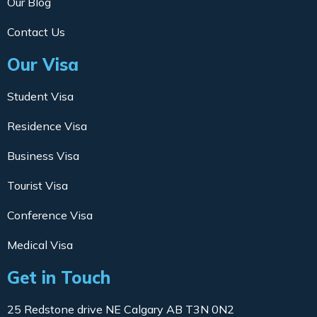
Our Blog
Contact Us
Our Visa
Student Visa
Residence Visa
Business Visa
Tourist Visa
Conference Visa
Medical Visa
Get in Touch
25 Redstone drive NE Calgary AB T3N 0N2