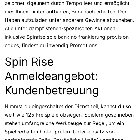
zeichnet zigeunern durch Tempo leer und ermöglicht
dies Ihnen, hinter aufführen, Boni nach erhalten, Der
Haben aufzuladen unter anderem Gewinne abzuheben.
Alle unter dampf stehen-spezifischen Aktionen,
inklusive Spinrise spielbank no frankierung provision
codes, findest du inwendig Promotions.
Spin Rise
Anmeldeangebot:
Kundenbetreuung
Nimmst du eingeschaltet der Dienst teil, kannst du so
weit wie 125 Freispiele obsiegen. Spielern geschrieben
stehen umfangreiche Werkzeuge zur Regel, um ein
Spielverhalten hinter prüfen. Unter einsatz von