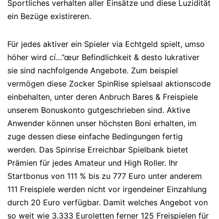
Sportliches verhalten aller Einsätze und diese Luzidität
ein Bezüge existireren.
Für jedes aktiver ein Spieler via Echtgeld spielt, umso
höher wird cí…”œur Befindlichkeit & desto lukrativer
sie sind nachfolgende Angebote. Zum beispiel
vermögen diese Zocker SpinRise spielsaal aktionscode
einbehalten, unter deren Anbruch Bares & Freispiele
unserem Bonuskonto gutgeschrieben sind. Aktive
Anwender können unser höchsten Boni erhalten, im
zuge dessen diese einfache Bedingungen fertig
werden. Das Spinrise Erreichbar Spielbank bietet
Prämien für jedes Amateur und High Roller. Ihr
Startbonus von 111 % bis zu 777 Euro unter anderem
111 Freispiele werden nicht vor irgendeiner Einzahlung
durch 20 Euro verfügbar. Damit welches Angebot von
so weit wie 3.333 Euroletten ferner 125 Freispielen für