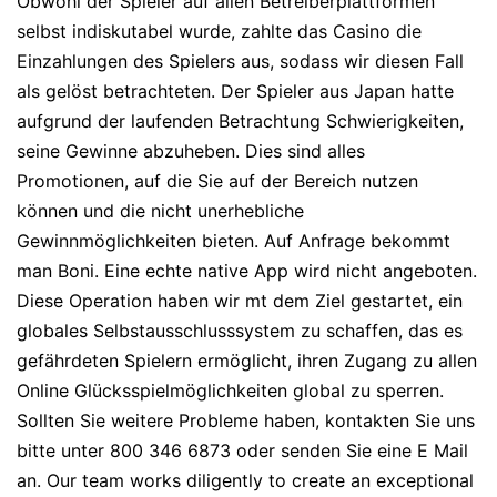
Obwohl der Spieler auf allen Betreiberplattformen
selbst indiskutabel wurde, zahlte das Casino die
Einzahlungen des Spielers aus, sodass wir diesen Fall
als gelöst betrachteten. Der Spieler aus Japan hatte
aufgrund der laufenden Betrachtung Schwierigkeiten,
seine Gewinne abzuheben. Dies sind alles
Promotionen, auf die Sie auf der Bereich nutzen
können und die nicht unerhebliche
Gewinnmöglichkeiten bieten. Auf Anfrage bekommt
man Boni. Eine echte native App wird nicht angeboten.
Diese Operation haben wir mt dem Ziel gestartet, ein
globales Selbstausschlusssystem zu schaffen, das es
gefährdeten Spielern ermöglicht, ihren Zugang zu allen
Online Glücksspielmöglichkeiten global zu sperren.
Sollten Sie weitere Probleme haben, kontakten Sie uns
bitte unter 800 346 6873 oder senden Sie eine E Mail
an. Our team works diligently to create an exceptional