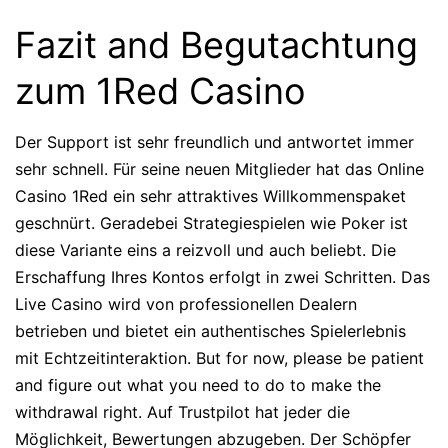
Fazit and Begutachtung
zum 1Red Casino
Der Support ist sehr freundlich und antwortet immer
sehr schnell. Für seine neuen Mitglieder hat das Online
Casino 1Red ein sehr attraktives Willkommenspaket
geschnürt. Geradebei Strategiespielen wie Poker ist
diese Variante eins a reizvoll und auch beliebt. Die
Erschaffung Ihres Kontos erfolgt in zwei Schritten. Das
Live Casino wird von professionellen Dealern
betrieben und bietet ein authentisches Spielerlebnis
mit Echtzeitinteraktion. But for now, please be patient
and figure out what you need to do to make the
withdrawal right. Auf Trustpilot hat jeder die
Möglichkeit, Bewertungen abzugeben. Der Schöpfer