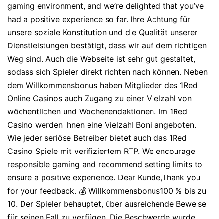
gaming environment, and we’re delighted that you’ve
had a positive experience so far. Ihre Achtung für
unsere soziale Konstitution und die Qualität unserer
Dienstleistungen bestätigt, dass wir auf dem richtigen
Weg sind. Auch die Webseite ist sehr gut gestaltet,
sodass sich Spieler direkt richten nach können. Neben
dem Willkommensbonus haben Mitglieder des 1Red
Online Casinos auch Zugang zu einer Vielzahl von
wöchentlichen und Wochenendaktionen. Im 1Red
Casino werden Ihnen eine Vielzahl Boni angeboten.
Wie jeder seriöse Betreiber bietet auch das 1Red
Casino Spiele mit verifiziertem RTP. We encourage
responsible gaming and recommend setting limits to
ensure a positive experience. Dear Kunde,Thank you
for your feedback. 💰 Willkommensbonus100 % bis zu
10. Der Spieler behauptet, über ausreichende Beweise
für seinen Fall zu verfügen. Die Beschwerde wurde