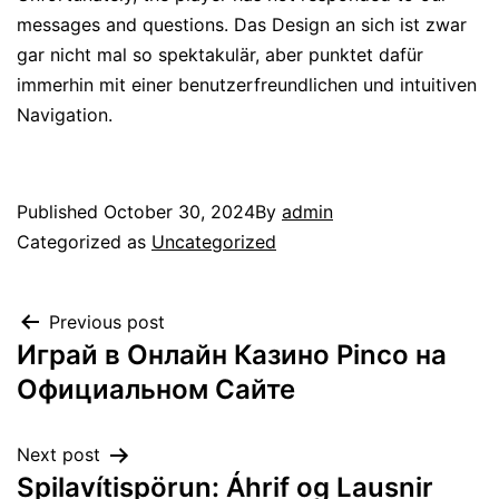
messages and questions. Das Design an sich ist zwar
gar nicht mal so spektakulär, aber punktet dafür
immerhin mit einer benutzerfreundlichen und intuitiven
Navigation.
Published
October 30, 2024
By
admin
Categorized as
Uncategorized
Previous post
Играй в Онлайн Казино Pinco на
Официальном Сайте
Next post
Spilavítispörun: Áhrif og Lausnir