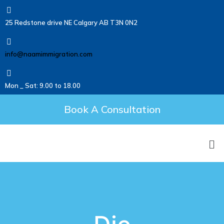
25 Redstone drive NE Calgary AB T3N 0N2
info@naamimmigration.com
Mon _ Sat: 9.00 to 18.00
Book A Consultation