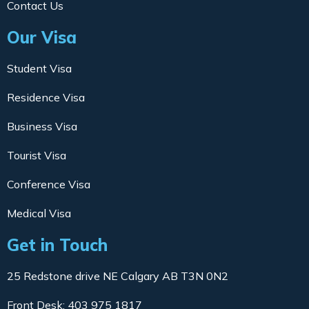
Contact Us
Our Visa
Student Visa
Residence Visa
Business Visa
Tourist Visa
Conference Visa
Medical Visa
Get in Touch
25 Redstone drive NE Calgary AB T3N 0N2
Front Desk: 403 975 1817