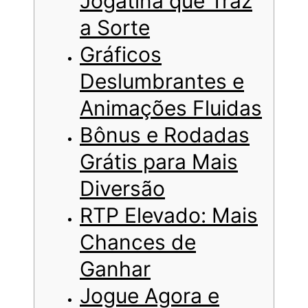
Jogatina que Traz
a Sorte
Gráficos
Deslumbrantes e
Animações Fluidas
Bônus e Rodadas
Grátis para Mais
Diversão
RTP Elevado: Mais
Chances de
Ganhar
Jogue Agora e