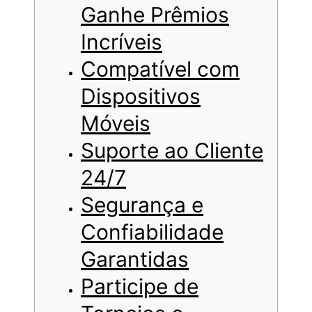
Ganhe Prêmios
Incríveis
Compatível com
Dispositivos
Móveis
Suporte ao Cliente
24/7
Segurança e
Confiabilidade
Garantidas
Participe de