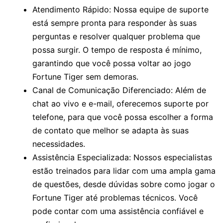
Atendimento Rápido: Nossa equipe de suporte
está sempre pronta para responder às suas
perguntas e resolver qualquer problema que
possa surgir. O tempo de resposta é mínimo,
garantindo que você possa voltar ao jogo
Fortune Tiger sem demoras.
Canal de Comunicação Diferenciado: Além de
chat ao vivo e e-mail, oferecemos suporte por
telefone, para que você possa escolher a forma
de contato que melhor se adapta às suas
necessidades.
Assistência Especializada: Nossos especialistas
estão treinados para lidar com uma ampla gama
de questões, desde dúvidas sobre como jogar o
Fortune Tiger até problemas técnicos. Você
pode contar com uma assistência confiável e