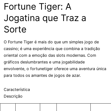
Fortune Tiger: A
Jogatina que Traz a
Sorte
O Fortune Tiger é mais do que um simples jogo de
cassino; é uma experiência que combina a tradição
oriental com a emoção das slots modernas. Com
gráficos deslumbrantes e uma jogabilidade
envolvente, o fortunetiger oferece uma aventura única
para todos os amantes de jogos de azar.
Característica
Descrição