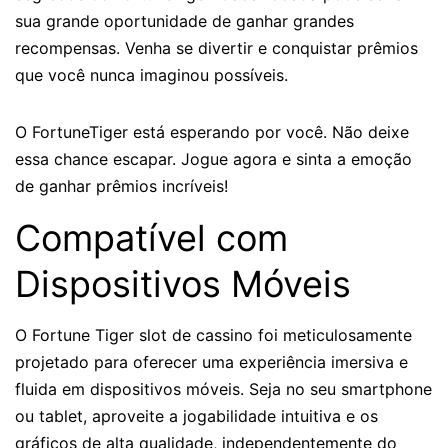
sua grande oportunidade de ganhar grandes
recompensas. Venha se divertir e conquistar prêmios
que você nunca imaginou possíveis.
O FortuneTiger está esperando por você. Não deixe
essa chance escapar. Jogue agora e sinta a emoção
de ganhar prêmios incríveis!
Compatível com
Dispositivos Móveis
O Fortune Tiger slot de cassino foi meticulosamente
projetado para oferecer uma experiência imersiva e
fluida em dispositivos móveis. Seja no seu smartphone
ou tablet, aproveite a jogabilidade intuitiva e os
gráficos de alta qualidade, independentemente do