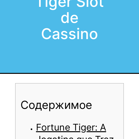
Tiger Slot
de
Cassino
Содержимое
Fortune Tiger: A