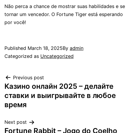
Não perca a chance de mostrar suas habilidades e se
tornar um vencedor. O Fortune Tiger está esperando
por você!
Published
March 18, 2025
By
admin
Categorized as
Uncategorized
Previous post
Казино онлайн 2025 – делайте
ставки и выигрывайте в любое
время
Next post
Fortune Rabbit – Jogo do Coelho