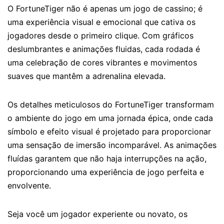
O FortuneTiger não é apenas um jogo de cassino; é
uma experiência visual e emocional que cativa os
jogadores desde o primeiro clique. Com gráficos
deslumbrantes e animações fluidas, cada rodada é
uma celebração de cores vibrantes e movimentos
suaves que mantêm a adrenalina elevada.
Os detalhes meticulosos do FortuneTiger transformam
o ambiente do jogo em uma jornada épica, onde cada
símbolo e efeito visual é projetado para proporcionar
uma sensação de imersão incomparável. As animações
fluídas garantem que não haja interrupções na ação,
proporcionando uma experiência de jogo perfeita e
envolvente.
Seja você um jogador experiente ou novato, os