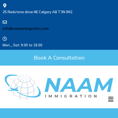
25 Redstone drive NE Calgary AB T3N 0N2
info@naamimmigration.com
Mon _ Sat: 9.00 to 18.00
Book A Consultation