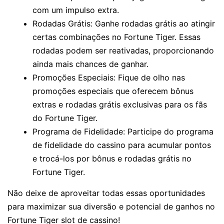
com um impulso extra.
Rodadas Grátis: Ganhe rodadas grátis ao atingir
certas combinações no Fortune Tiger. Essas
rodadas podem ser reativadas, proporcionando
ainda mais chances de ganhar.
Promoções Especiais: Fique de olho nas
promoções especiais que oferecem bônus
extras e rodadas grátis exclusivas para os fãs
do Fortune Tiger.
Programa de Fidelidade: Participe do programa
de fidelidade do cassino para acumular pontos
e trocá-los por bônus e rodadas grátis no
Fortune Tiger.
Não deixe de aproveitar todas essas oportunidades
para maximizar sua diversão e potencial de ganhos no
Fortune Tiger slot de cassino!