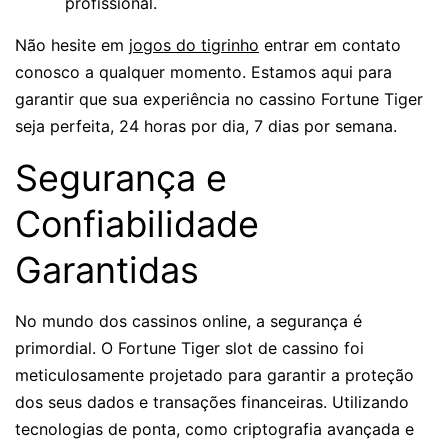
profissional.
Não hesite em
jogos do tigrinho
entrar em contato
conosco a qualquer momento. Estamos aqui para
garantir que sua experiência no cassino Fortune Tiger
seja perfeita, 24 horas por dia, 7 dias por semana.
Segurança e
Confiabilidade
Garantidas
No mundo dos cassinos online, a segurança é
primordial. O Fortune Tiger slot de cassino foi
meticulosamente projetado para garantir a proteção
dos seus dados e transações financeiras. Utilizando
tecnologias de ponta, como criptografia avançada e