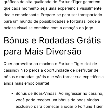
gráficos de alta qualidade do FortuneTiger garantem
que cada momento seja uma experiência visualmente
rica e emocionante. Prepare-se para ser transportado
para um mundo de possibilidades e fortunas, onde a
beleza visual se combina com a emoção do jogo.
Bônus e Rodadas Grátis
para Mais Diversão
Quer aproveitar ao máximo o Fortune Tiger slot de
cassino? Não perca a oportunidade de desfrutar de
bônus e rodadas grátis que vão tornar sua experiência
ainda mais emocionante!
Bônus de Boas-Vindas: Ao ingressar no cassino,
você pode receber um bônus de boas-vindas
exclusivo para começar a jogar o Fortune Tiger