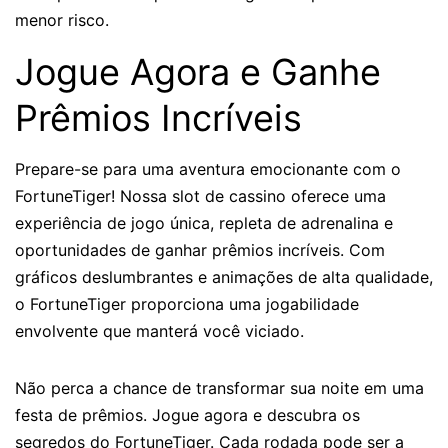
menor risco.
Jogue Agora e Ganhe
Prêmios Incríveis
Prepare-se para uma aventura emocionante com o
FortuneTiger! Nossa slot de cassino oferece uma
experiência de jogo única, repleta de adrenalina e
oportunidades de ganhar prêmios incríveis. Com
gráficos deslumbrantes e animações de alta qualidade,
o FortuneTiger proporciona uma jogabilidade
envolvente que manterá você viciado.
Não perca a chance de transformar sua noite em uma
festa de prêmios. Jogue agora e descubra os
segredos do FortuneTiger. Cada rodada pode ser a