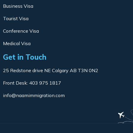
Business Visa
Tourist Visa
Conference Visa
Medical Visa
Get in Touch
25 Redstone drive NE Calgary AB T3N 0N2
Front Desk: 403 975 1817
info@naamimmigration.com