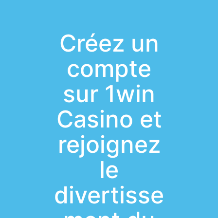
Créez un
compte
sur 1win
Casino et
rejoignez
le
divertisse