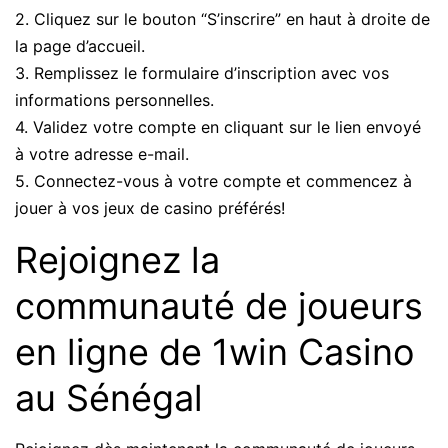
2. Cliquez sur le bouton “S’inscrire” en haut à droite de
la page d’accueil.
3. Remplissez le formulaire d’inscription avec vos
informations personnelles.
4. Validez votre compte en cliquant sur le lien envoyé
à votre adresse e-mail.
5. Connectez-vous à votre compte et commencez à
jouer à vos jeux de casino préférés!
Rejoignez la
communauté de joueurs
en ligne de 1win Casino
au Sénégal