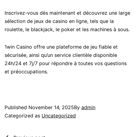
Inscrivez-vous dès maintenant et découvrez une large
sélection de jeux de casino en ligne, tels que la
roulette, le blackjack, le poker et les machines à sous.
1win Casino offre une plateforme de jeu fiable et
sécurisée, ainsi qu’un service clientèle disponible
24h/24 et 7j/7 pour répondre à toutes vos questions
et préoccupations.
Published
November 14, 2025
By
admin
Categorized as
Uncategorized