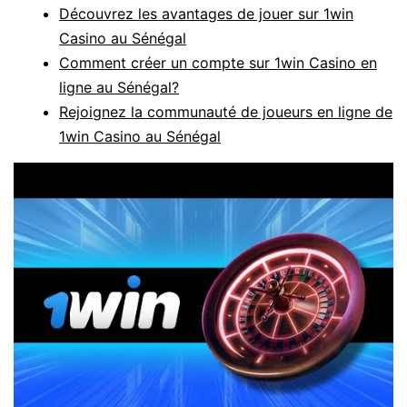
Découvrez les avantages de jouer sur 1win
Casino au Sénégal
Comment créer un compte sur 1win Casino en
ligne au Sénégal?
Rejoignez la communauté de joueurs en ligne de
1win Casino au Sénégal