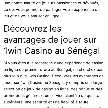
une communauté de joueurs passionnés et dévoués,
ce qui vous permet de partager votre expérience de
jeu et de vous amuser en ligne.
Découvrez les
avantages de jouer sur
1win Casino au Sénégal
Si vous êtes à la recherche d’une expérience de casino
en ligne de premier ordre au Sénégal, ne cherchez pas
plus loin que 1win Casino. Découvrez les avantages de
jouer sur 1win Casino au Sénégal, y compris une large
sélection de jeux de casino en ligne, des bonus et des
promotions généreux, un service clientèle de qualité
supérieure, une sécurité et une fiabilité à toute