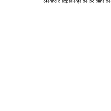
oferind o experiență de joc plină de