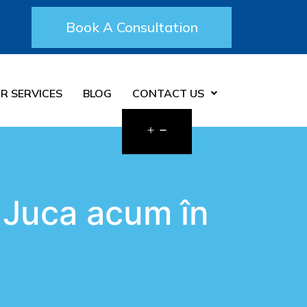
Book A Consultation
R SERVICES
BLOG
CONTACT US
 Juca acum în