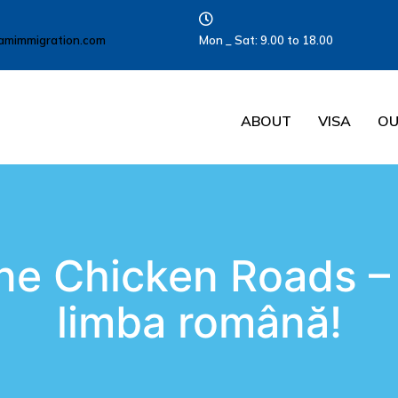
amimmigration.com
Mon _ Sat: 9.00 to 18.00
ABOUT
VISA
OU
ine Chicken Roads –
limba română!