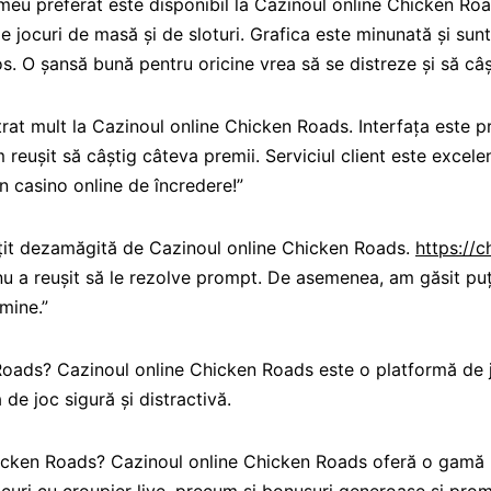
 meu preferat este disponibil la Cazinoul online Chicken R
 jocuri de masă și de sloturi. Grafica este minunată și sunt
nos. O șansă bună pentru oricine vrea să se distreze și să câ
trat mult la Cazinoul online Chicken Roads. Interfața este p
 reușit să câștig câteva premii. Serviciul client este excele
n casino online de încredere!”
imțit dezamăgită de Cazinoul online Chicken Roads.
https://
 nu a reușit să le rezolve prompt. De asemenea, am găsit puț
mine.”
Roads? Cazinoul online Chicken Roads este o platformă de j
de joc sigură și distractivă.
icken Roads? Cazinoul online Chicken Roads oferă o gamă la
 jocuri cu croupier live, precum și bonusuri generoase și pr