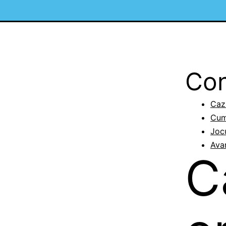
Con
Cazi
Cum 
Jocu
Avan
C