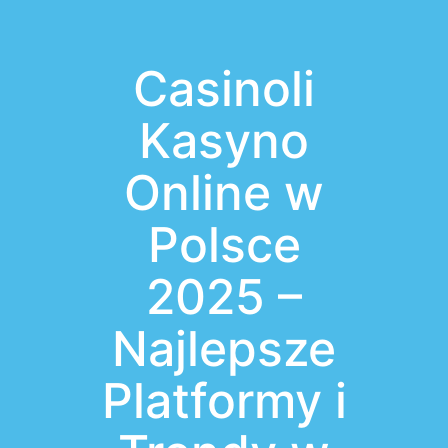
Casinoli
Kasyno
Online w
Polsce
2025 –
Najlepsze
Platformy i