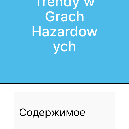
Trendy w
Grach
Hazardow
ych
Содержимое