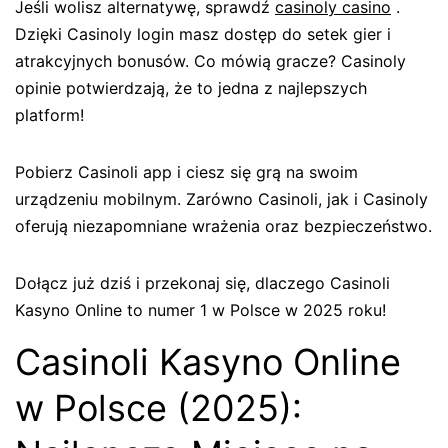
Jeśli wolisz alternatywę, sprawdź
casinoly casino
.
Dzięki Casinoly login masz dostęp do setek gier i
atrakcyjnych bonusów. Co mówią gracze? Casinoly
opinie potwierdzają, że to jedna z najlepszych
platform!
Pobierz Casinoli app i ciesz się grą na swoim
urządzeniu mobilnym. Zarówno Casinoli, jak i Casinoly
oferują niezapomniane wrażenia oraz bezpieczeństwo.
Dołącz już dziś i przekonaj się, dlaczego Casinoli
Kasyno Online to numer 1 w Polsce w 2025 roku!
Casinoli Kasyno Online
w Polsce (2025):