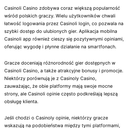
Casinoli Casino zdobywa coraz większą popularność
wśród polskich graczy. Wielu użytkowników chwali
łatwość logowania przez Casinoli login, co pozwala na
szybki dostęp do ulubionych gier. Aplikacja mobilna
Casinoli app również cieszy się pozytywnymi opiniami,
oferując wygodę i płynne działanie na smartfonach.
Gracze doceniają różnorodność gier dostępnych w
Casinoli Casino, a także atrakcyjne bonusy i promocje.
Niektórzy porównują je z Casinoly Casino,
zauważając, że obie platformy mają swoje mocne
strony, ale Casinoli opinie często podkreślają lepszą
obsługę klienta.
Jeśli chodzi o Casinoly opinie, niektórzy gracze
wskazują na podobieństwa między tymi platformami,