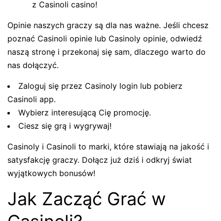
z Casinoli casino!
Opinie naszych graczy są dla nas ważne. Jeśli chcesz
poznać Casinoli opinie lub Casinoly opinie, odwiedź
naszą stronę i przekonaj się sam, dlaczego warto do
nas dołączyć.
Zaloguj się przez Casinoly login lub pobierz
Casinoli app.
Wybierz interesującą Cię promocję.
Ciesz się grą i wygrywaj!
Casinoly i Casinoli to marki, które stawiają na jakość i
satysfakcję graczy. Dołącz już dziś i odkryj świat
wyjątkowych bonusów!
Jak Zacząć Grać w