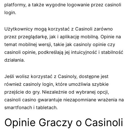
platformy, a także wygodne logowanie przez casinoli
login.
Użytkownicy mogą korzystać z Casinoli zarówno
przez przeglądarkę, jak i aplikację mobilną. Opinie na
temat mobilnej wersji, takie jak casinoly opinie czy
casinoli opinie, podkreślają jej intuicyjność i stabilność
działania.
Jeśli wolisz korzystać z Casinoly, dostępne jest
również casinoly login, które umożliwia szybkie
przejście do gry. Niezależnie od wybranej opcji,
casinoli casino gwarantuje niezapomniane wrażenia na
smartfonach i tabletach.
Opinie Graczy o Casinoli