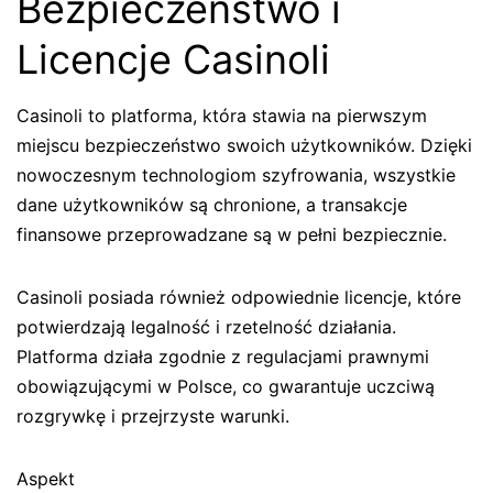
Bezpieczeństwo i
Licencje Casinoli
Casinoli to platforma, która stawia na pierwszym
miejscu bezpieczeństwo swoich użytkowników. Dzięki
nowoczesnym technologiom szyfrowania, wszystkie
dane użytkowników są chronione, a transakcje
finansowe przeprowadzane są w pełni bezpiecznie.
Casinoli posiada również odpowiednie licencje, które
potwierdzają legalność i rzetelność działania.
Platforma działa zgodnie z regulacjami prawnymi
obowiązującymi w Polsce, co gwarantuje uczciwą
rozgrywkę i przejrzyste warunki.
Aspekt