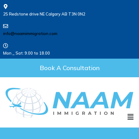
25 Redstone drive NE Calgary AB T3N 0N2
info@naamimmigration.com
Mon _ Sat: 9.00 to 18.00
Book A Consultation