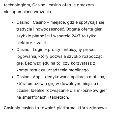
technologiom, Casinoli casino oferuje graczom
niezapomniane wrażenia.
Casinoli Casino – miejsce, gdzie spotykają się
tradycja i nowoczesność. Bogata oferta gier,
szybkie płatności i wsparcie 24/7 to tylko
niektóre z zalet.
Casinoli Login – prosty i intuicyjny proces
logowania, który pozwala szybko rozpocząć
grę. Bez względu na to, czy korzystasz z
komputera czy urządzenia mobilnego.
Casinoli App – dedykowana aplikacja mobilna,
która umożliwia grę w dowolnym miejscu i
czasie. Idealne rozwiązanie dla miłośników gier
na smartfonach i tabletach.
Casinoly casino to również platforma, która zdobywa