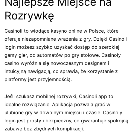
Najlepsze Miejsce na
Rozrywkę
Casinoli to wiodące kasyno online w Polsce, które
oferuje niezapomniane wrażenia z gry. Dzięki Casinoli
login możesz szybko uzyskać dostęp do szerokiej
gamy gier, od automatów po gry stołowe. Casinoly
casino wyróżnia się nowoczesnym designem i
intuicyjną nawigacją, co sprawia, że korzystanie z
platformy jest przyjemnością.
Jeśli szukasz mobilnej rozrywki, Casinoli app to
idealne rozwiązanie. Aplikacja pozwala grać w
ulubione gry w dowolnym miejscu i czasie. Casinoly
login jest prosty i bezpieczny, co gwarantuje spokojną
zabawę bez zbędnych komplikacji.