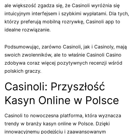
ale większość zgadza się, że Casinoli wyróżnia się
intuicyjnym interfejsem i szybkimi wypłatami. Dla tych,
którzy preferują mobilną rozrywkę, Casinoli app to
idealne rozwiązanie.
Podsumowując, zarówno Casinoli, jak i Casinoly, mają
swoich zwolenników, ale to właśnie Casinoli Casino
zdobywa coraz więcej pozytywnych recenzji wśród
polskich graczy.
Casinoli: Przyszłość
Kasyn Online w Polsce
Casinoli to nowoczesna platforma, która wyznacza
trendy w branży kasyn online w Polsce. Dzięki
innowacyjnemu podejściu i zaawansowanym