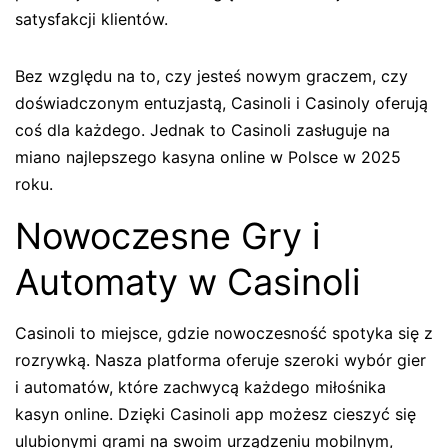
satysfakcji klientów.
Bez względu na to, czy jesteś nowym graczem, czy
doświadczonym entuzjastą, Casinoli i Casinoly oferują
coś dla każdego. Jednak to Casinoli zasługuje na
miano najlepszego kasyna online w Polsce w 2025
roku.
Nowoczesne Gry i
Automaty w Casinoli
Casinoli to miejsce, gdzie nowoczesność spotyka się z
rozrywką. Nasza platforma oferuje szeroki wybór gier
i automatów, które zachwycą każdego miłośnika
kasyn online. Dzięki Casinoli app możesz cieszyć się
ulubionymi grami na swoim urządzeniu mobilnym,