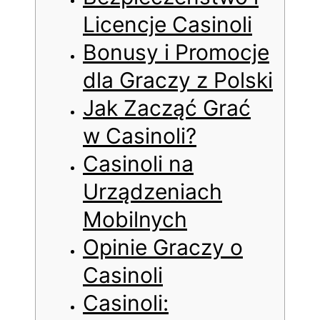
Licencje Casinoli
Bonusy i Promocje
dla Graczy z Polski
Jak Zacząć Grać
w Casinoli?
Casinoli na
Urządzeniach
Mobilnych
Opinie Graczy o
Casinoli
Casinoli: