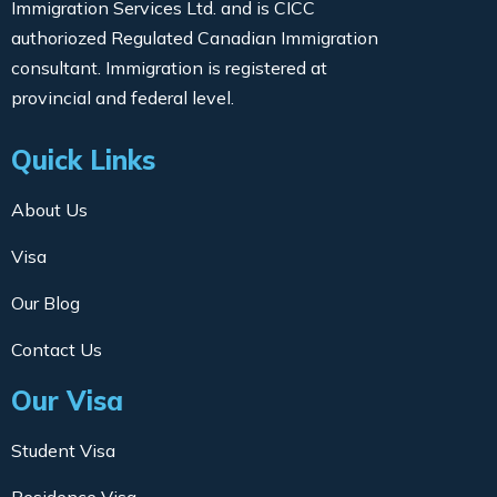
Immigration Services Ltd. and is CICC
authoriozed Regulated Canadian Immigration
consultant. Immigration is registered at
provincial and federal level.
Quick Links
About Us
Visa
Our Blog
Contact Us
Our Visa
Student Visa