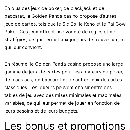
En plus des jeux de poker, de blackjack et de
baccarat, le Golden Panda casino propose d’autres
jeux de cartes, tels que le Sic Bo, le Keno et le Pai Gow
Poker. Ces jeux offrent une variété de règles et de
stratégies, ce qui permet aux joueurs de trouver un jeu
qui leur convient.
En résumé, le Golden Panda casino propose une large
gamme de jeux de cartes pour les amateurs de poker,
de blackjack, de baccarat et de autres jeux de cartes
classiques. Les joueurs peuvent choisir entre des
tables de jeu avec des mises minimales et maximales
variables, ce qui leur permet de jouer en fonction de
leurs besoins et de leurs budgets.
Les bonus et promotions