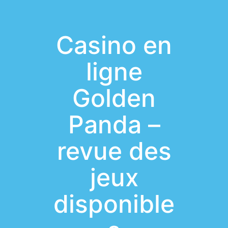
Casino en
ligne
Golden
Panda –
revue des
jeux
disponible