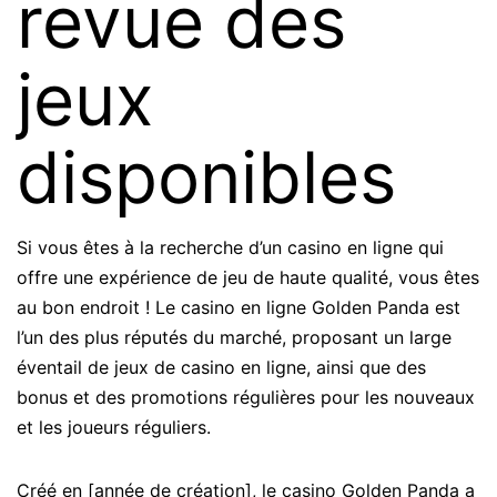
revue des
jeux
disponibles
Si vous êtes à la recherche d’un casino en ligne qui
offre une expérience de jeu de haute qualité, vous êtes
au bon endroit ! Le casino en ligne Golden Panda est
l’un des plus réputés du marché, proposant un large
éventail de jeux de casino en ligne, ainsi que des
bonus et des promotions régulières pour les nouveaux
et les joueurs réguliers.
Créé en [année de création], le casino Golden Panda a