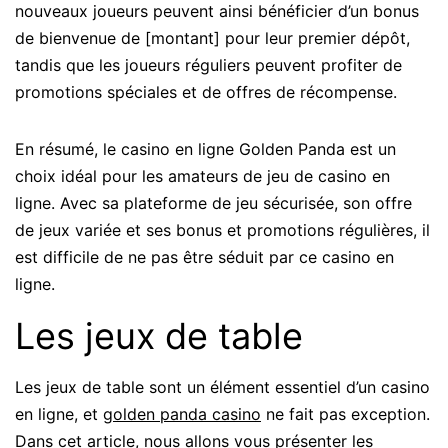
nouveaux joueurs peuvent ainsi bénéficier d’un bonus
de bienvenue de [montant] pour leur premier dépôt,
tandis que les joueurs réguliers peuvent profiter de
promotions spéciales et de offres de récompense.
En résumé, le casino en ligne Golden Panda est un
choix idéal pour les amateurs de jeu de casino en
ligne. Avec sa plateforme de jeu sécurisée, son offre
de jeux variée et ses bonus et promotions régulières, il
est difficile de ne pas être séduit par ce casino en
ligne.
Les jeux de table
Les jeux de table sont un élément essentiel d’un casino
en ligne, et
golden panda casino
ne fait pas exception.
Dans cet article, nous allons vous présenter les