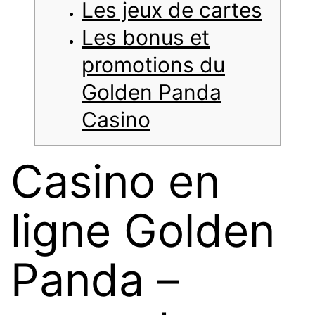
Les jeux de cartes
Les bonus et
promotions du
Golden Panda
Casino
Casino en
ligne Golden
Panda –