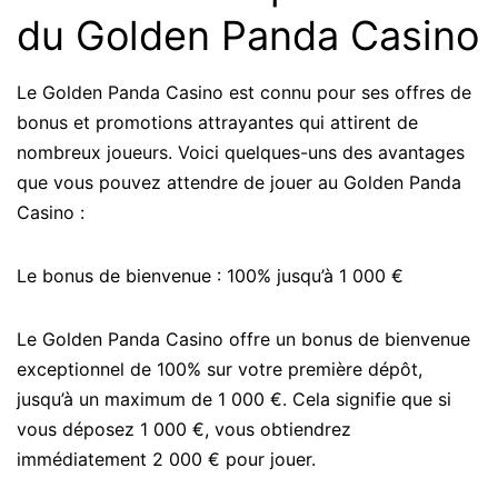
du Golden Panda Casino
Le Golden Panda Casino est connu pour ses offres de
bonus et promotions attrayantes qui attirent de
nombreux joueurs. Voici quelques-uns des avantages
que vous pouvez attendre de jouer au Golden Panda
Casino :
Le bonus de bienvenue : 100% jusqu’à 1 000 €
Le Golden Panda Casino offre un bonus de bienvenue
exceptionnel de 100% sur votre première dépôt,
jusqu’à un maximum de 1 000 €. Cela signifie que si
vous déposez 1 000 €, vous obtiendrez
immédiatement 2 000 € pour jouer.