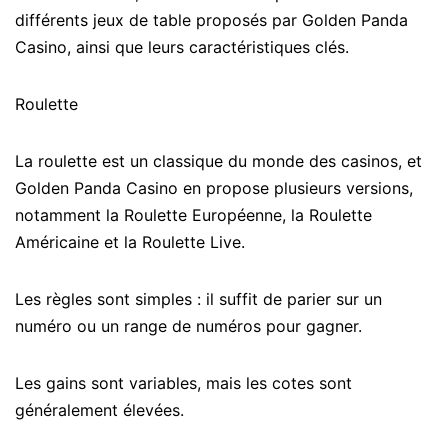
différents jeux de table proposés par Golden Panda
Casino, ainsi que leurs caractéristiques clés.
Roulette
La roulette est un classique du monde des casinos, et
Golden Panda Casino en propose plusieurs versions,
notamment la Roulette Européenne, la Roulette
Américaine et la Roulette Live.
Les règles sont simples : il suffit de parier sur un
numéro ou un range de numéros pour gagner.
Les gains sont variables, mais les cotes sont
généralement élevées.